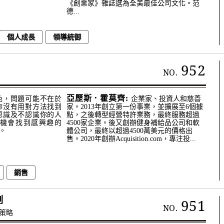
《創業家》雜誌選為全美最佳公司文化。范
德...
個人成長
領導統御
952
NO.
亞歷斯．霍莫齊:
色，問題可能不在於
企業家、投資人和慈善
你沒有用對方法找到
家。2013年創立第一份事業，並擴展至6個據
認識及不認識你的人
點，之後轉型經營特許業務，最終服務超過
機會找到感興趣的
4500家企業。後又創辦健身補給品公司和軟
。
體公司，最終以超過4500萬美元的價格出
售。2020年創辦Acquisition.com，專注投...
銷售
刻
951
NO.
策略