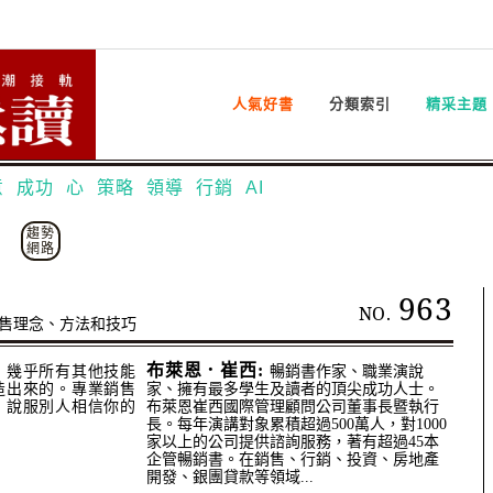
人氣好書
分類索引
精采主題
意
成功
心
策略
領導
行銷
AI
趨勢
網路
963
NO.
售理念、方法和技巧
布萊恩．崔西:
，幾乎所有其他技能
暢銷書作家、職業演說
造出來的。專業銷售
家、擁有最多學生及讀者的頂尖成功人士。
，說服別人相信你的
布萊恩崔西國際管理顧問公司董事長暨執行
長。每年演講對象累積超過500萬人，對1000
家以上的公司提供諮詢服務，著有超過45本
企管暢銷書。在銷售、行銷、投資、房地產
開發、銀團貸款等領域...