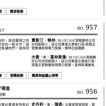
現
職涯發展
957
NO.
對了
賈斯汀．佛林:
夠的，高效團隊之所
BLUECASE策略夥伴公司
會如何一起合作，這
共同創辦人，該公司專事企業執行長/高階主
就能讓他們一直保持
管教練與領導力發展。佛林在組織績...
大衛．B．葛林斯潘:
BLUECASE策略夥
伴公司共同創辦人，該公司專事企業執行長/
高階主管教練與領導力發展。葛林斯潘擁有...
展
領導統御
職業與組織心理學
才吸金
956
NO.
經驗
史丹利．R．瑞奇:
商業計畫書是所有討
企業家暨發明家，曾