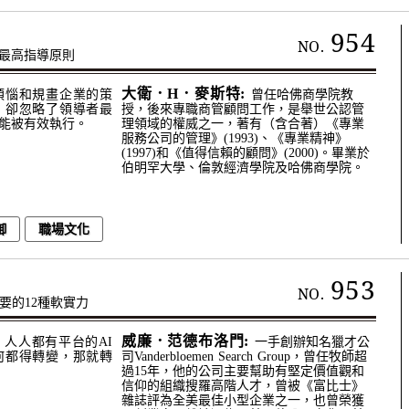
954
NO.
最高指導原則
大衛．H．麥斯特:
煩惱和規畫企業的策
曾任哈佛商學院教
，卻忽略了領導者最
授，後來專職商管顧問工作，是舉世公認管
能被有效執行。
理領域的權威之一，著有（含合著）《專業
服務公司的管理》(1993)、《專業精神》
(1997)和《值得信賴的顧問》(2000)。畢業於
伯明罕大學、倫敦經濟學院及哈佛商學院。
御
職場文化
953
NO.
要的12種軟實力
威廉．范德布洛門:
人人都有平台的AI
一手創辦知名獵才公
何都得轉變，那就轉
司Vanderbloemen Search Group，曾任牧師超
過15年，他的公司主要幫助有堅定價值觀和
信仰的組織搜羅高階人才，曾被《富比士》
雜誌評為全美最佳小型企業之一，也曾榮獲