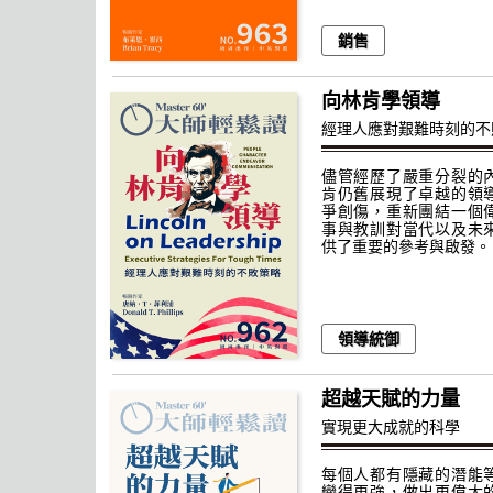
銷售
向林肯學領導
經理人應對艱難時刻的不
儘管經歷了嚴重分裂的
肯仍舊展現了卓越的領
爭創傷，重新團結一個
事與教訓對當代以及未
供了重要的參考與啟發。
領導統御
超越天賦的力量
實現更大成就的科學
每個人都有隱藏的潛能
變得更強，做出更偉大