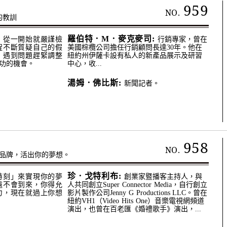
959
NO.
的教訓
羅伯特．M．麥克麥司:
，從一開始就嚴謹檢
行銷專家，曾在
程不斷質疑自己的假
美國棕欖公司擔任行銷顧問長達30年。他在
，遇到問題趕緊調整
紐約州伊薩卡設有私人的新產品展示及研習
功的機會。
中心，收...
湯姆．佛比斯:
新聞記者。
958
NO.
品牌，活出你的夢想。
珍．戈特利布:
時刻」來實現你的夢
創業家暨播客主持人，與
遠不會到來，你得允
人共同創立Super Connector Media，自行創立
力，現在就過上你想
影片製作公司Jenny G Productions LLC。曾在
紐約VH1（Video Hits One）音樂電視網頻道
演出，也曾在百老匯《婚禮歌手》演出，...