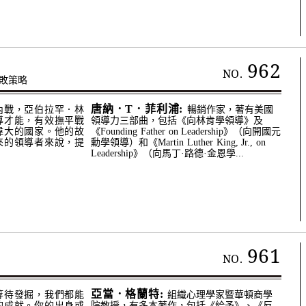
962
NO.
敗策略
唐納．T．菲利浦:
內戰，亞伯拉罕．林
暢銷作家，著有美國
導才能，有效撫平戰
領導力三部曲，包括《向林肯學領導》及
偉大的國家。他的故
《Founding Father on Leadership》（向開國元
來的領導者來說，提
勳學領導）和《Martin Luther King, Jr., on
Leadership》（向馬丁·路德·金恩學...
961
NO.
亞當．格蘭特:
等待發掘，我們都能
組織心理學家暨華頓商學
的成就。你的出身或
院教授，有多本著作，包括《給予》、《反