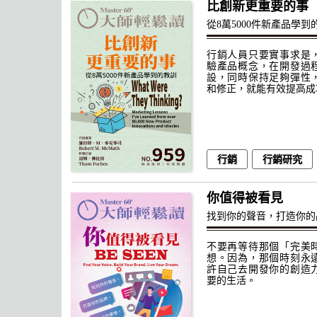
比創新更重要的事
從8萬5000件新產品學到
行銷人員只要實事求是
驗產品概念，在開發過
設，同時保持足夠彈性
和修正，就能有效提高成
行銷
行銷研究
你值得被看見
找到你的聲音，打造你的
不要再等待那個「完美
想。因為，那個時刻永
許自己去開發你的創造
要的生活。