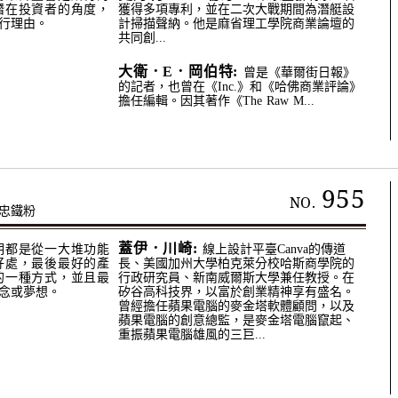
潛在投資者的角度，
獲得多項專利，並在二次大戰期間為潛艇設
行理由。
計掃描聲納。他是麻省理工學院商業論壇的
共同創...
大衛．E．岡伯特:
曾是《華爾街日報》
的記者，也曾在《Inc.》和《哈佛商業評論》
擔任編輯。因其著作《The Raw M...
955
NO.
忠鐵粉
蓋伊．川崎:
期都是從一大堆功能
線上設計平臺Canva的傳道
好處，最後最好的產
長、美國加州大學柏克萊分校哈斯商學院的
的一種方式，並且最
行政研究員、新南威爾斯大學兼任教授。在
念或夢想。
矽谷高科技界，以富於創業精神享有盛名。
曾經擔任蘋果電腦的麥金塔軟體顧問，以及
蘋果電腦的創意總監，是麥金塔電腦竄起、
重振蘋果電腦雄風的三巨...