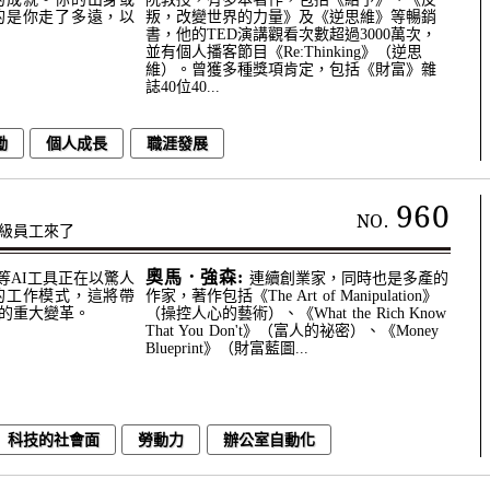
的是你走了多遠，以
叛，改變世界的力量》及《逆思維》等暢銷
書，他的TED演講觀看次數超過3000萬次，
並有個人播客節目《Re:Thinking》（逆思
維）。曾獲多種獎項肯定，包括《財富》雜
誌40位40...
勵
個人成長
職涯發展
960
NO.
級員工來了
奧馬．強森:
T等AI工具正在以驚人
連續創業家，同時也是多產的
的工作模式，這將帶
作家，著作包括《The Art of Manipulation》
的重大變革。
（操控人心的藝術）、《What the Rich Know
That You Don't》（富人的祕密）、《Money
Blueprint》（財富藍圖...
科技的社會面
勞動力
辦公室自動化