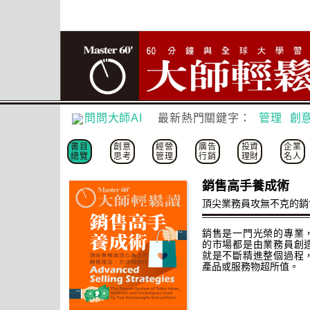
問問大師AI
最新熱門關鍵字：
管理
創
書目
創意
經營
廣告
投資
企業
總覽
思考
管理
行銷
理財
名人
銷售高手養成術
頂尖業務員攻無不克的銷
銷售是一門光榮的專業
的市場都是由業務員創
就是不斷精進整個過程
產品或服務物超所值。