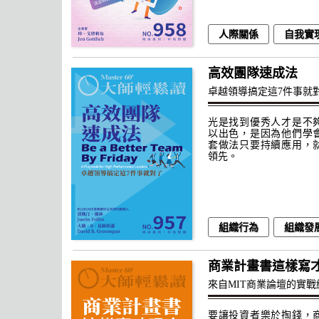
人際關係
自我實
高效團隊速成法
卓越領導搞定這7件事就
光是找到優秀人才是不
以出色，是因為他們學
套做法只要持續應用，
領先。
組織行為
組織發
商業計畫書這樣寫
來自MIT商業論壇的實戰
要讓投資者樂於掏錢，