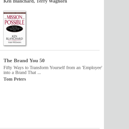
Ken Blanchard, Terry Waghorn
The Brand You 50
Fifty Ways to Transform Yourself from an 'Employee'
into a Brand That ...
Tom Peters