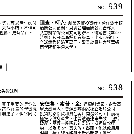
939
NO.
理查．柯克:
的努力可以產生80％
創業家暨投資者，曾任波士頓
天24小時，不僅可
顧問公司顧問、貝恩管理顧問公司合夥人、
輕鬆、更有品質。
艾意凱諮詢公司共同創辦人。暢銷書《80/20
法則》被譯為36種語言版本，出版20餘年，
全球銷售超過百萬冊。畢業於賓州大學華頓
商學院和牛津大學。
理
938
NO.
大失敗法則
安德魯．索普．金:
，真正重要的是你如
連續創業家、企業高
敗當作寶貴的學習機
層及創意人。曾經創辦兩家獨立唱片公司、
許爛透了，但它同時
投資網路借貸和潛在客戶開發公司，目前積
極投身健身產業。也曾遭遇連串失敗，包括
破產、歷經一段糟心的離婚、抵押貸款違
約，以及多次生意失敗。然而，他就像鳳凰
涅槃一樣，總是能夠重新站起來，他堅...