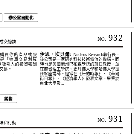
辦公室自動化
932
NO.
成交祕訣
伊恩．坎貝爾:
購買你的產品或服
Nucleus Research執行長，
是「這筆交易划算
該公司是一家研究科技技術價值的機構。同
夠吸引人的投資報酬
時也是美國麻州巴布森學院的兼任教授，並
交易。
在麻省理工學院、史丹佛大學和哈佛大學擔
任客座講師。經常在《紐約時報》、《華爾
街日報》、《經濟學人》發表文章。畢業於
東北大學及...
銷售
931
NO.
法和行動