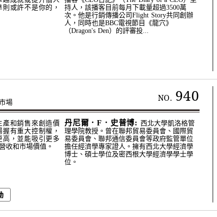
準則或許不是你的，
持人，該播客目前每月下載量超過3500萬
次。他是行銷傳播公司Flight Story共同創辦
人，同時也是BBC電視節目《龍穴》
（Dragon's Den）的評審投...
940
NO.
市場
丹尼爾．F．史普博:
生產和銷售來創造價
西北大學凱洛格管
場握有重大控制權，
理學院教授。曾在聯邦貿易委員會、國際貿
更高，並能吸引更多
易委員會、聯邦通信委員會等政府監管單位
營收和市場價值。
擔任經濟學專家證人。擁有西北大學經濟學
博士、碩士學位及密西根大學經濟學學士學
位。
動