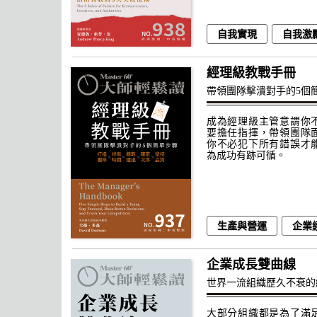
自我實現
自我激
經理級教戰手冊
帶領團隊擊潰對手的5個
成為經理級主管意謂你
要擔任指揮，帶領團隊
你不必犯下所有錯誤才
為成功有跡可循。
生產與營運
企業
企業成長雙曲線
世界一流組織歷久不衰的
大部分組織都是為了滿