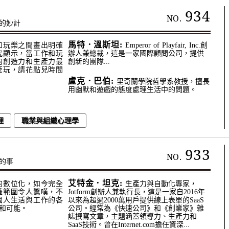
934
NO.
務的妙計
馬特．溫斯坦:
和玩樂之間畫出明確
Emperor of Playfair, Inc.創
究顯示，當工作和玩
辦人兼總裁，這是一家國際顧問公司，提供
的創造力和生產力最
創新的團隊...
麼玩，請花點兒時間
盧克．巴伯:
里奇蘭學院哲學系教授，擅長
用幽默和遊戲的態度處理生活中的問題。
理
職業與組織心理學
933
NO.
的事
艾特金．坦克:
的數位化，如今完全
生產力與自動化專家，
蓋範圍令人驚嘆，不
Jotform創辦人兼執行長，這是一家自2016年
個人生活與工作的各
以來為超過2000萬用戶提供線上表單的SaaS
和可能。
公司。經常為《快速公司》和《創業家》雜
誌撰寫文章，主題涵蓋領導力、生產力和
SaaS技術。曾在Internet.com擔任資深...