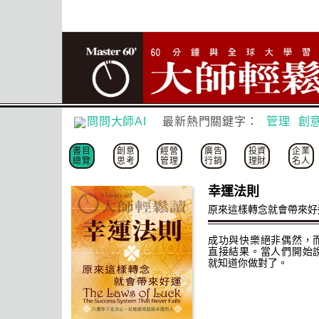
問問大師AI
最新熱門關鍵字：
管理
創
書目
創意
經營
廣告
投資
企業
總覽
思考
管理
行銷
理財
名人
幸運法則
原來這樣轉念就會帶來好
成功與快樂絕非偶然，
直接結果。當人們開始
就知道你做對了。