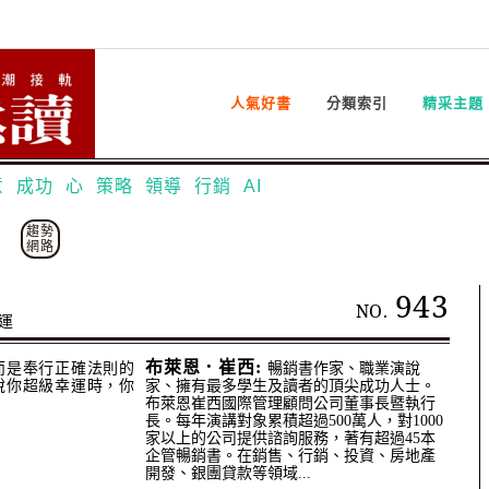
人氣好書
分類索引
精采主題
意
成功
心
策略
領導
行銷
AI
趨勢
網路
943
NO.
運
布萊恩．崔西:
而是奉行正確法則的
暢銷書作家、職業演說
說你超級幸運時，你
家、擁有最多學生及讀者的頂尖成功人士。
布萊恩崔西國際管理顧問公司董事長暨執行
長。每年演講對象累積超過500萬人，對1000
家以上的公司提供諮詢服務，著有超過45本
企管暢銷書。在銷售、行銷、投資、房地產
開發、銀團貸款等領域...