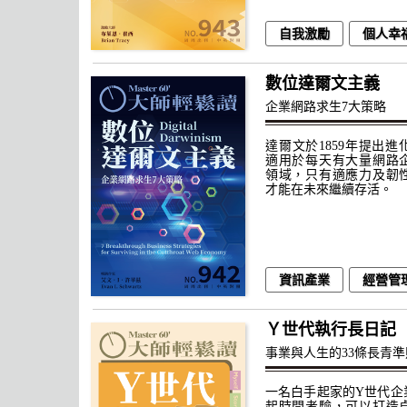
自我激勵
個人幸
數位達爾文主義
企業網路求生7大策略
達爾文於1859年提出
適用於每天有大量網路
領域，只有適應力及韌
才能在未來繼續存活。
資訊產業
經營管
Ｙ世代執行長日記
事業與人生的33條長青準
一名白手起家的Y世代企
起時間考驗，可以打造