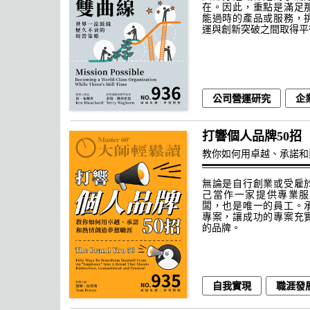
在。因此，重點是滿足
能過時的產品或服務，
運與創新突破之間取得平
公司營運研究
企
打響個人品牌50招
教你如何用卓越、承諾和
無論是自行創業或受雇
己當作一家提供專業服
闆，也是唯一的員工。
專案，讓成功的專案充
的品牌。
自我實現
職涯發