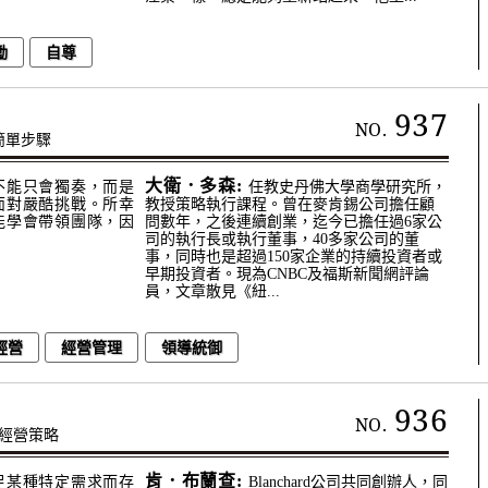
勵
自尊
937
NO.
簡單步驟
大衛．多森:
不能只會獨奏，而是
任教史丹佛大學商學研究所，
面對嚴酷挑戰。所幸
教授策略執行課程。曾在麥肯錫公司擔任顧
能學會帶領團隊，因
問數年，之後連續創業，迄今已擔任過6家公
司的執行長或執行董事，40多家公司的董
事，同時也是超過150家企業的持續投資者或
早期投資者。現為CNBC及福斯新聞網評論
員，文章散見《紐...
經營
經營管理
領導統御
936
NO.
經營策略
肯．布蘭查:
足某種特定需求而存
Blanchard公司共同創辦人，同