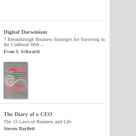
Digital Darwinism
7 Breakthrough Business Strategies for Surviving in
the Cutthroat Web ...
Evan I. Schwartz
The Diary of a CEO
The 33 Laws of Business and Life
Steven Bartlett