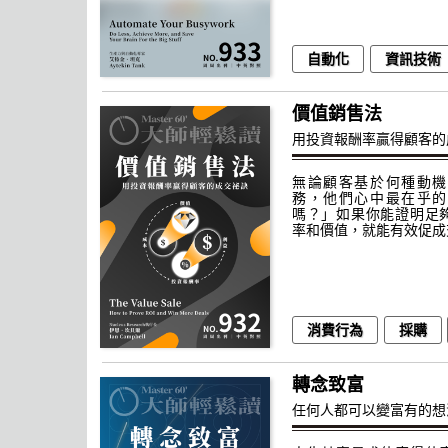
自動化
資訊技術
價值銷售法
用投資報酬率贏得顧客的
無論顧客基於何種動機
務，他們心中最在乎的
嗎？」如果你能證明足
率和價值，就能有效促成
消費行為
採購
轉念致富
任何人都可以變富有的想