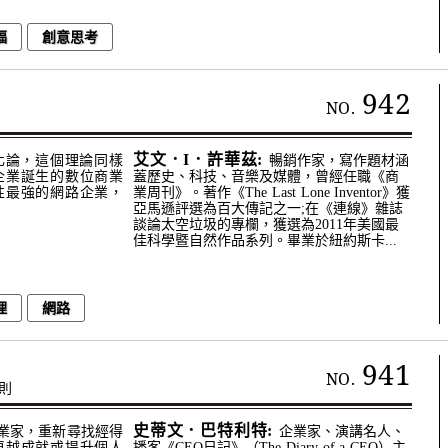
福
創意思考
942
NO.
艾文．I．許華茲:
進化論，這個理論同樣
暢銷作家，寫作題材涵
企業誕生的數位商業
蓋歷史、科技、音樂及媒體，曾經任職《商
性最強的網路企業，
業周刊》。著作《The Last Lone Inventor》獲
亞馬遜評選為百大傳記之一;在《連線》雜誌
談論太空垃圾的專欄，獲選為2011年美國最
佳科學暨自然作品系列。畢業於紐約斯卡...
理
網路
941
NO.
則
史蒂文．巴特利特:
業家，重新尋找經得
企業家、演講名人、
卓越成就或提升個人
播客《CEO日記》（The Diary of a CEO）主