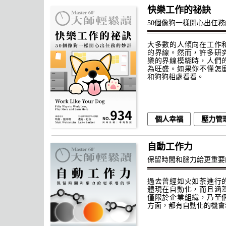
快樂工作的祕訣
50個像狗一樣開心出任
大多數的人傾向在工作
的界線。然而，許多研
樂的界線模糊時，人們
為旺盛。如果你不懂怎
和狗狗相處看看。
個人幸福
壓力管
自動工作力
保留時間和腦力給更重要
過去曾經如火如荼進行
體現在自動化，而且涵
僅限於企業組織，乃至
方面，都有自動化的機會