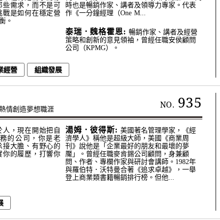
那些需求，而不是可
時也是暢銷作家、講者及領導力專家。代表
挑戰是如何在穩定營
作《一分鐘經理（One M...
衡。
泰瑞．魏格霍恩:
暢銷作家、講者及經營
策略和創新的意見領袖，曾經任職安侯顧問
公司（KPMG）。
業經營
組織發展
935
NO.
熱情創造夢想職涯
湯姆．彼得斯:
於人，現在開始把自
美國著名管理學家，《經
務的公司，你是老
濟學人》稱他是超級大師，美國《商業周
承接大膽、有野心的
刊》說他是「企業最好的朋友和最壞的夢
實你的履歷，打響你
魘」。曾經任職麥肯錫公司顧問，身兼顧
問、作者、專欄作家與研討會講師。1982年
與羅伯特．沃特曼合著《追求卓越》，一舉
登上商業類書籍暢銷排行榜。但他...
展