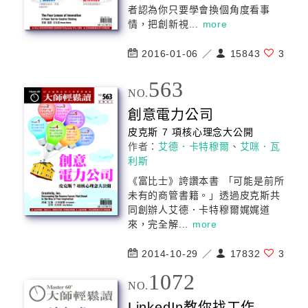
者認為你只要學會換個角度看事
情，把創新視...
more
2016-01-06 ／
15843
3
563
NO.
創意
電力公司
皮克斯 7 項核心理念大公開
作者：
艾德．卡特穆爾
、
艾咪．瓦
利斯
《富比士》誇讚本書 「可能是前所
未有的商管書籍。」透過皮克斯共
同創辦人艾德．卡特穆爾娓娓道
來，完全解...
more
2014-10-29 ／
17832
3
1072
NO.
LinkedIn教你找工作