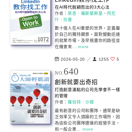
在AI時代脫穎而出的3大心法
作者：
萊恩．羅斯蘭斯基
、
阿尼
什．拉曼
數十億人在AI重塑的世界，定義屬
於自己的獨特願景。面對變動迅速
的就業市場，及早規畫你的路徑並
在機會來...
more
2026-05-20 ／
1255
5
640
NO.
創新就要出奇招
打造
創意
滿點的公司先學會不一樣
的管理
作者：
羅伯特．沙頓
最有
創意
的公司和團隊，通常是缺
乏效率又令人煩躁的工作場所，因
為這些公司團隊遵循的經營手法，
和一般企業...
more