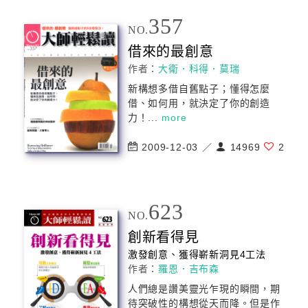
357
NO.
借來的最
創意
作者：
大衛．科得．莫瑞
新構想多借自舊點子；懂得怎麼
借、如何用，就決定了你的創造
力！...
more
2009-12-03 ／
14969
2
623
NO.
創新看得見
激發
創意
、獲得嶄新洞見4工法
作者：
羅恩．吉布森
人們總是讚美靈光乍現的瞬間，期
待突破性的構想從天而降。但是作