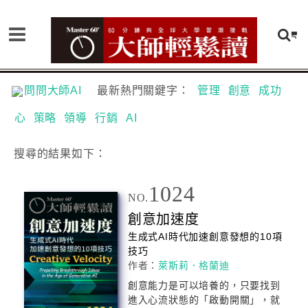
問問大師AI
最新熱門關鍵字：
管理
創意
成功
心
策略
領導
行銷
AI
搜尋
的結果如下：
1024
NO.
創意
加速度
生成式AI時代加速
創意
發想的10項
技巧
作者：
萊斯莉．格蘭迪
創意
能力是可以培養的，只要找到
進入心流狀態的「啟動開關」，就