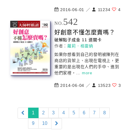
2016-06-01 ／
11234
4
542
NO.
好
創意
不懂怎麼賣嗎？
破解點子成金 11 道關卡
作者：
蘿莉．格雷納
如果你想看到自己的發明被陳列在
商店的貨架上、出現在電視上，更
重要的是出現在人們的手中、進到
他們家裡，...
more
2014-06-04 ／
13523
3
(current)
1
2
3
4
5
6
7
8
9
10