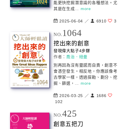
能更快挖掘潛意識的各種想法。尤
其是在生成...
more
2025-06-04 ／
6910
3
1064
NO.
挖出來的
創意
發現偉大點子4步驟
作者：
喬治．紐曼
別再因為沒有靈感而自責，
創意
不
會憑空發生。相反地，你應該像考
古學家一樣，透過探勘、劃分、挖
掘、篩選，...
more
2026-03-25 ／
1686
102
425
NO.
創意
五把刀