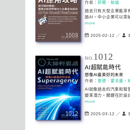
作者：
菲爾．帕倫
過去只有大型企業能享
過
AI
，中小企業可以突破
more
2025-02-12 ／
3
1012
NO.
AI
超賦能時代
想像
AI
最美好的未來
作者：
里德．霍夫曼
、
AI
就像過去的汽車和智
變革潛力。關鍵在於設計
more
2025-03-12 ／
3