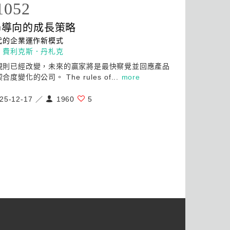
1052
場導向的成長策略
代的企業運作新模式
：
費利克斯．丹札克
規則已經改變，未來的贏家將是最快察覺並回應產品
合度變化的公司。 The rules of...
more
25-12-17 ／
1960
5