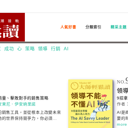
人氣好書
分類索引
精采主題
意
成功
心
策略
領導
行銷
AI
NO.
領
銷量、擊敗對手的銷售策略
9招
安東尼．伊安納里諾
作者
的銷售工具，並從根本上改變未來
AI
是
動的世界保持競爭力，你必須...
要的
more