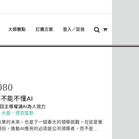
大師觀點
訂購方案
登入／註冊
980
導不能不懂
AI
拿回主導權讓
AI
為人效力
：
大衛．德克雷默
商業的未來，也是下一個重大的領導挑戰。在這麼重
時刻，推動
AI
應用的必須是公司領導者，而不是...