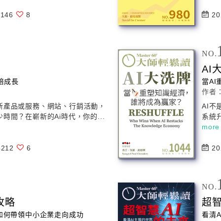
146
8
20
NO.
AI
倍成長
當
AI
作者
新產品或服務、網站、行銷活動，
AI
不
時間？在嶄新的Ai時代，你的...
系統
more
212
6
20
NO.
攻略
超
如何帶領中小企業走向成功
看清
A