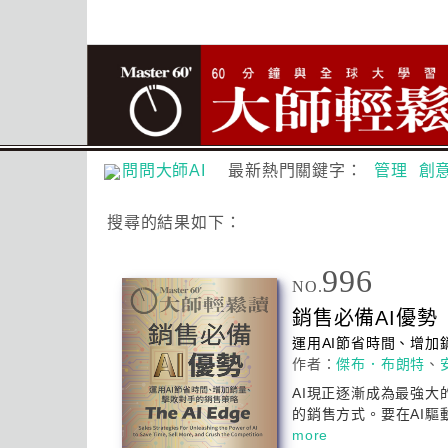
問問大師AI
最新熱門關鍵字：
管理
創
搜尋
的結果如下：
996
NO.
銷售必備
AI
優勢
運用
AI
節省時間、增加
作者：
傑布．布朗特
、
AI
現正逐漸成為最強大
的銷售方式。要在
AI
驅
more