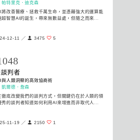
：
帕特里克．迪克森
I
將改善醫療、拯救千萬生命，並憑藉強大的運算能
速超智慧
AI
的誕生，帶來無數益處，但隨之而來...
24-12-11 ／
3475
5
1048
慧談判者
I
與人類洞察的高效協商術
：
凱爾德．詹森
在徹底改變我們的談判方式，但關鍵仍在於人類的領
優秀的談判者知道如何利用
AI
來增進而非取代人...
25-11-19 ／
2150
1