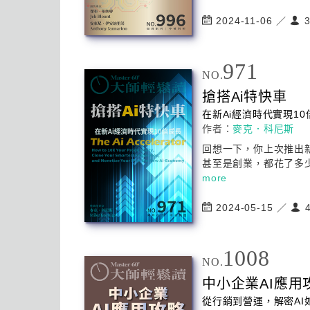
2024-11-06 ／
3
971
NO.
搶搭Ai特快車
在新Ai經濟時代實現10
作者：
麥克．科尼斯
回想一下，你上次推出
甚至是創業，都花了多少
more
2024-05-15 ／
4
1008
NO.
中小企業
AI
應用
從行銷到營運，解密
AI