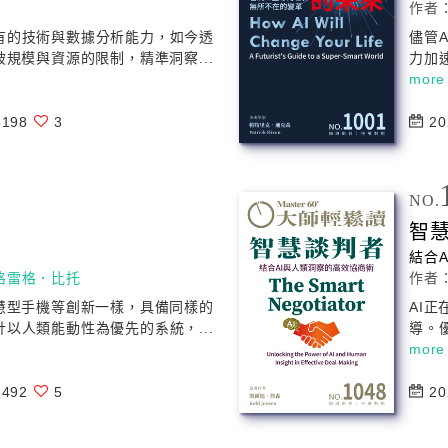
作者
有的技術與數據分析能力，如今透
儘管
A
規模與資源的限制，精準洞察...
力加
more
198
3
20
NO.
智
結合
A
格雷格．比托
作者
慧型手機等創新一樣，具備同樣的
AI
正
以人類能動性為優先的系統，...
導。
more
492
5
20