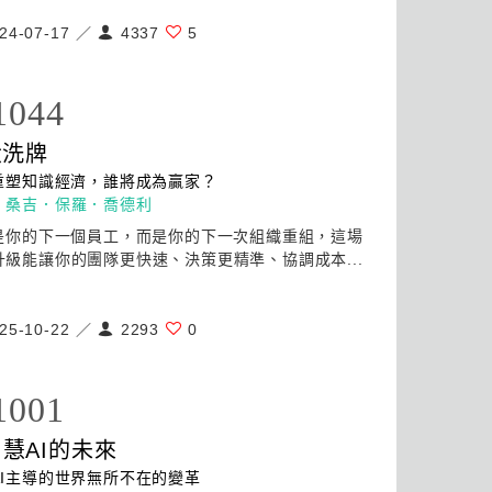
24-07-17 ／
4337
5
1044
大洗牌
重塑知識經濟，誰將成為贏家？
：
桑吉．保羅．喬德利
是你的下一個員工，而是你的下一次組織重組，這場
升級能讓你的團隊更快速、決策更精準、協調成本...
25-10-22 ／
2293
0
1001
智慧
AI
的未來
I
主導的世界無所不在的變革