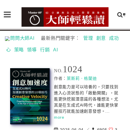
問問大師AI
最新熱門關鍵字：
管理
創意
成功
心
策略
領導
行銷
AI
1024
NO.
作者：
萊斯莉．格蘭迪
創意能力是可以培養的，只要找到
進入心流狀態的「啟動開關」，就
能更快挖掘潛意識的各種想法。尤
其是在生成式AI時代，誰能更快掌
握技巧就能加速創意發想。...
more
2025-06-04 ／
6905
3