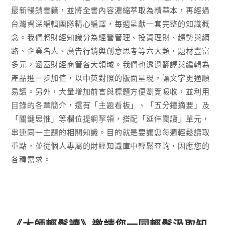
最新暢銷書籍，並將全書內容濃縮萃取為精華本，再經過
台灣資深編輯團隊精心編譯，每週呈獻一套完整的知識概
念。我們將財經知識分為經營管理、投資理財、趨勢與網
路、企業名人、廣告行銷與創意思考等六大類，題材豐富
多元，涵蓋財經商管各大領域。我們也透過翻譯與編輯為
產品進一步加值，以中英對照的版面呈現，讓文字更通順
易讀。另外，大量增加前言與標題方便瀏覽吸收，並利用
目錄的各章簡介，還有「主題看板」、「五分鐘摘要」及
「關鍵思惟」等欄位提綱挈領，搭配「延伸閱讀」單元，
串連同一主題的相關知識。目的就是要讓您每週輕鬆讀取
重點，並從個人專屬的財經知識庫中輕鬆查詢，因應您的
各種需求。
《大師輕鬆讀》邀請您一同輕鬆汲取知