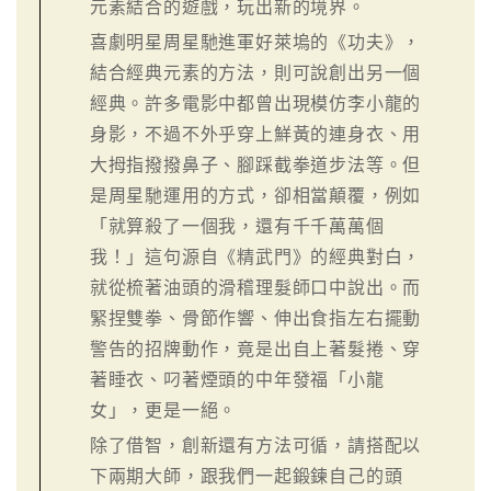
元素結合的遊戲，玩出新的境界。
喜劇明星周星馳進軍好萊塢的《功夫》，
結合經典元素的方法，則可說創出另一個
經典。許多電影中都曾出現模仿李小龍的
身影，不過不外乎穿上鮮黃的連身衣、用
大拇指撥撥鼻子、腳踩截拳道步法等。但
是周星馳運用的方式，卻相當顛覆，例如
「就算殺了一個我，還有千千萬萬個
我！」這句源自《精武門》的經典對白，
就從梳著油頭的滑稽理髮師口中說出。而
緊捏雙拳、骨節作響、伸出食指左右擺動
警告的招牌動作，竟是出自上著髮捲、穿
著睡衣、叼著煙頭的中年發福「小龍
女」，更是一絕。
除了借智，創新還有方法可循，請搭配以
下兩期大師，跟我們一起鍛鍊自己的頭