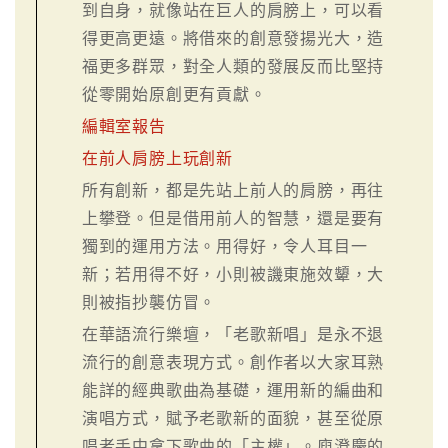
到自身，就像站在巨人的肩膀上，可以看
得更高更遠。將借來的創意發揚光大，造
福更多群眾，對全人類的發展反而比堅持
從零開始原創更有貢獻。
編輯室報告
在前人肩膀上玩創新
所有創新，都是先站上前人的肩膀，再往
上攀登。但是借用前人的智慧，還是要有
獨到的運用方法。用得好，令人耳目一
新；若用得不好，小則被譏東施效顰，大
則被指抄襲仿冒。
在華語流行樂壇，「老歌新唱」是永不退
流行的創意表現方式。創作者以大家耳熟
能詳的經典歌曲為基礎，運用新的編曲和
演唱方式，賦予老歌新的面貌，甚至從原
唱者手中拿下歌曲的「主權」。庾澄慶的