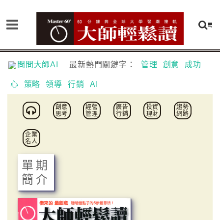
問問大師AI
最新熱門關鍵字：
管理
創意
成功
心
策略
領導
行銷
AI
創意
經營
廣告
投資
趨勢
思考
管理
行銷
理財
網路
企業
名人
單期
簡介