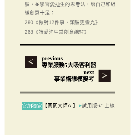
腦，並學習愛迪生的思考法，讓自己和組
織創意十足：
280
《做對12件事，頭腦更靈光》
268
《請愛迪生當創意總監》
previous
專業服務5大吸客利器
next
事業構想模擬考
【問問大師AI】
➤
試用版6/1上線
官網獨家