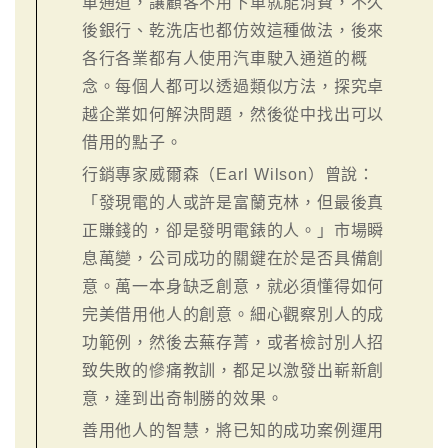
車通道，讓顧客不用下車就能消費，不久
後銀行、乾洗店也都仿效這種做法，後來
各行各業都有人使用汽車駛入通道的概
念。每個人都可以透過類似方法，探究卓
越企業如何解決問題，然後從中找出可以
借用的點子。
行銷專家威爾森（Earl Wilson）曾說：
「發現電的人或許是富蘭克林，但最後真
正賺錢的，卻是發明電錶的人。」市場瞬
息萬變，公司成功的關鍵在於是否具備創
意。萬一本身缺乏創意，就必須懂得如何
完美借用他人的創意。細心觀察別人的成
功範例，然後去蕪存菁，或者檢討別人招
致失敗的慘痛教訓，都足以激發出嶄新創
意，達到出奇制勝的效果。
善用他人的智慧，將已知的成功案例運用