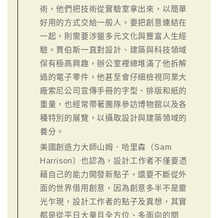
術，他們把技術從實驗室拿出來，以簡單
好用的方式交給一般人。要把創意連結在
一起，則需要涉獵多元文化與豐富人生經
驗。賈伯斯一直對設計、建築與科技領域
保有極高興趣，辦公室裡總堆滿了他拆解
過的電子零件，他甚至會仔細檢視同業大
廠索尼公司宣傳手冊的字型、排版和紙的
重量，也經常帶著團隊參訪博物館以及各
種特別的展覽，以攝取設計與建築領域的
養分。
美國創造力大師山姆．哈里森（Sam
Harrison）也認為，設計工作者不僅要憑
藉自己的能力開發新點子，還要不斷從外
面的世界借用創意，因為創意多半不是靈
光乍現，設計工作者的點子及異想，其實
都是從平日大量且全方位、多面向的閱