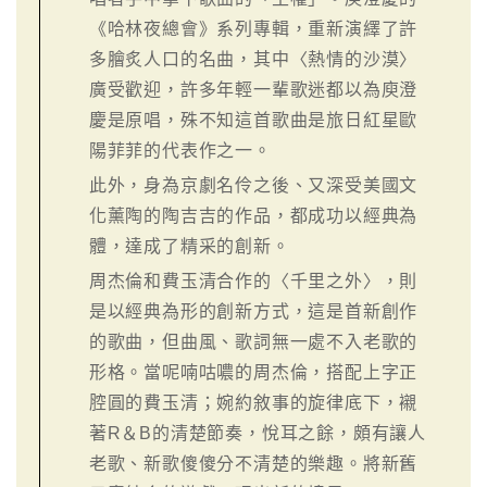
《哈林夜總會》系列專輯，重新演繹了許
多膾炙人口的名曲，其中〈熱情的沙漠〉
廣受歡迎，許多年輕一輩歌迷都以為庾澄
慶是原唱，殊不知這首歌曲是旅日紅星歐
陽菲菲的代表作之一。
此外，身為京劇名伶之後、又深受美國文
化薰陶的陶吉吉的作品，都成功以經典為
體，達成了精采的創新。
周杰倫和費玉清合作的〈千里之外〉，則
是以經典為形的創新方式，這是首新創作
的歌曲，但曲風、歌詞無一處不入老歌的
形格。當呢喃咕噥的周杰倫，搭配上字正
腔圓的費玉清；婉約敘事的旋律底下，襯
著R＆B的清楚節奏，悅耳之餘，頗有讓人
老歌、新歌傻傻分不清楚的樂趣。將新舊