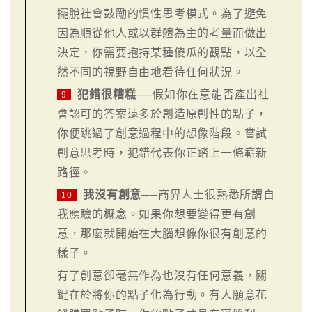
擺脫社會鼓勵的慣性思考模式。為了避免
因為順從他人或以群體為主的考量而做出
決定，你需要抱持某種傻瓜的觀點，以全
然不同的視野自由地看待任何狀況。
犯錯很糟糕
──假如你在意能否產出社
9
會認可的答案遠多於創造原創性的點子，
你便跳過了創意過程中的想像階段。嘗試
創意思考時，犯錯代表你正踏上一條嶄新
路徑。
我沒有創意
──商界人士很熟悉所謂自
10
我應驗的概念。如果你想要變得更有創
意，那麼就開始在大腦想像你很有創意的
樣子。
有了創意卻毫無作為也沒有任何意義，關
鍵在於將你的點子化為行動。有人願意花