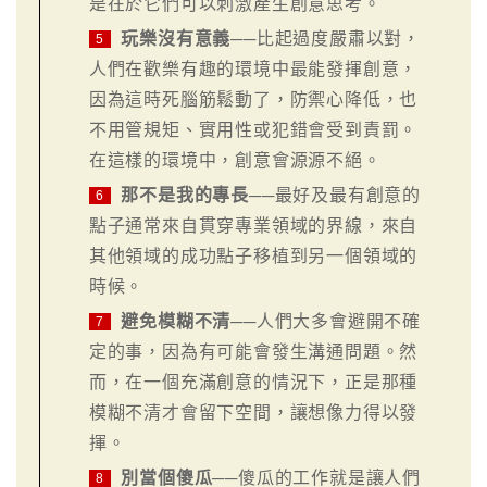
是在於它們可以刺激產生創意思考。
玩樂沒有意義
──比起過度嚴肅以對，
5
人們在歡樂有趣的環境中最能發揮創意，
因為這時死腦筋鬆動了，防禦心降低，也
不用管規矩、實用性或犯錯會受到責罰。
在這樣的環境中，創意會源源不絕。
那不是我的專長
──最好及最有創意的
6
點子通常來自貫穿專業領域的界線，來自
其他領域的成功點子移植到另一個領域的
時候。
避免模糊不清
──人們大多會避開不確
7
定的事，因為有可能會發生溝通問題。然
而，在一個充滿創意的情況下，正是那種
模糊不清才會留下空間，讓想像力得以發
揮。
別當個傻瓜
──傻瓜的工作就是讓人們
8