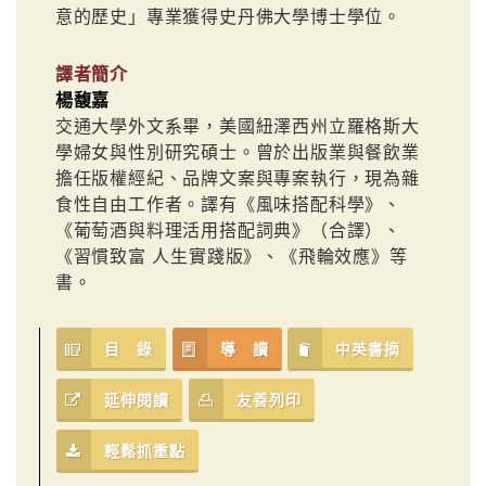
意的歷史」專業獲得史丹佛大學博士學位。
譯者簡介
楊馥嘉
交通大學外文系畢，美國紐澤西州立羅格斯大
學婦女與性別研究碩士。曾於出版業與餐飲業
擔任版權經紀、品牌文案與專案執行，現為雜
食性自由工作者。譯有《風味搭配科學》、
《葡萄酒與料理活用搭配詞典》（合譯）、
《習慣致富 人生實踐版》、《飛輪效應》等
書。
目 錄
導 讀
中英書摘
延伸閱讀
友善列印
輕鬆抓重點