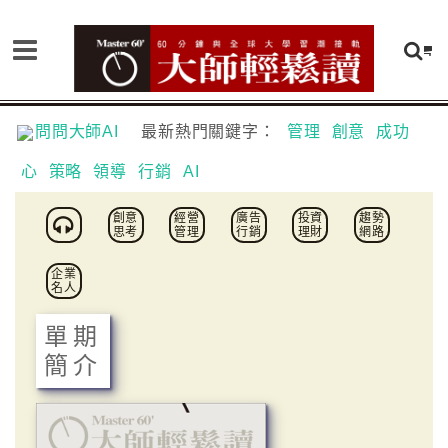
問問大師AI
最新熱門關鍵字：
管理
創意
成功
心
策略
領導
行銷
AI
創意
經營
廣告
投資
趨勢
思考
管理
行銷
理財
網路
企業
名人
單期
簡介