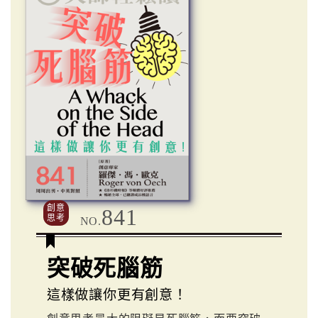
創意
841
思考
NO.
突破死腦筋
這樣做讓你更有創意！