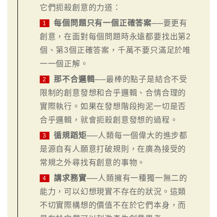
它們扼殺創意的力道：
每個問題只有一個正確答案
──要更有
1
創意，在面對每個問題時永遠都要找出第2
個、第3個正確答案，千萬不要只滿足於唯
一一個正解。
那不合邏輯
──最棒的點子是結合不受
2
限制的創意發想和合乎邏輯、合情合理的
實際執行。如果在發想階段拘泥一切是否
合乎邏輯，就會扼殺創意發想的過程。
循規蹈矩
──人類每一個偉大的進步都
3
是源自有人願意打破規則，在廣為接受的
常規之外尋找有創意的事物。
講求務實
──人類擁有一種獨一無二的
4
能力，可以幻想現實不存在的狀況。這類
不切實際構想的價值不在於它們本身，而