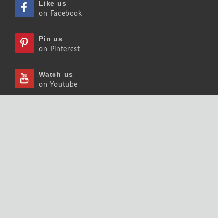
Like us
on Facebook
Pin us
on Pinterest
Watch us
on Youtube
Listen us
on Podcast
Follow us
on Slideshare