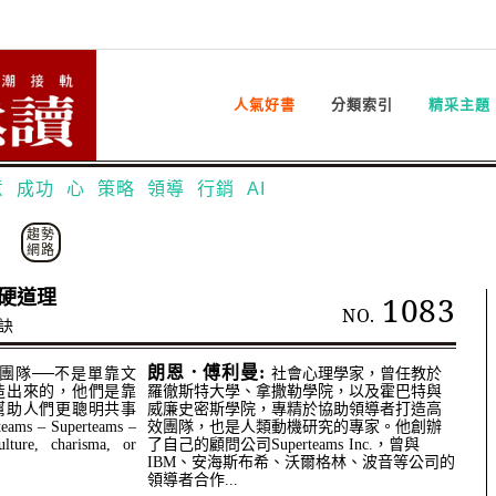
人氣好書
分類索引
精采主題
意
成功
心
策略
領導
行銷
AI
趨勢
網路
硬道理
1083
NO.
訣
朗恩．傅利曼:
團隊──不是單靠文
社會心理學家，曾任教於
造出來的，他們是靠
羅徹斯特大學、拿撒勒學院，以及霍巴特與
幫助人們更聰明共事
威廉史密斯學院，專精於協助領導者打造高
s – Superteams –
效團隊，也是人類動機研究的專家。他創辦
lture, charisma, or
了自己的顧問公司Superteams Inc.，曾與
IBM、安海斯布希、沃爾格林、波音等公司的
領導者合作...