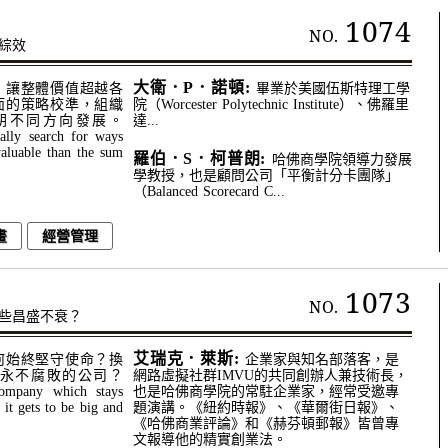
1074
NO.
綜效
大衛．P．諾頓:
，讓整體價值超越各
畢業於美國伍斯特理工學
面的策略校準，組織
院（Worcester Polytechnic Institute）、佛羅里
朝不同方向發展。
達...
ally search for ways
aluable than the sum
羅伯．S．柯普朗:
哈佛商學院領導力發展
學教授，也是顧問公司「平衡計分卡團隊」
（Balanced Scorecard C...
畫
經營管理
1073
NO.
些昌盛不衰？
艾瑞克．萊斯:
何始終堅守使命？換
企業家與知名部落客，是
永不腐敗的公司？
網路虛擬社群IMVU的共同創辦人兼技術長，
ompany which stays
也是哈佛商學院的常駐企業家，經常受邀專
it gets to be big and
題演講。《紐約時報》、《華爾街日報》、
《哈佛商業評論》和《赫芬頓郵報》皆曾專
文報導他的精實創業法。