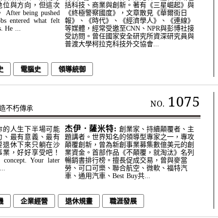
地位與方向，但這次
括科技、商業與創新。著有《三星崛起》與
r being pushed
《終極警察國度》，文章散見《華爾街日
bs entered what felt
報》、《時代》、《經濟學人》、《連線》
. He ...
等媒體，經常受邀至CNN、NPR與彭博社接
受訪問。曾任國家安全研究所資深研究員與
普渡大學柯拉克科技外交協會...
史
電腦史
領導統御
1075
NO.
造不朽傳承
杰伊．薩米特:
你的人生下半場可能
創業家、持續顛覆者、主
力、最有意義、最有
題講者。世界知名的領導型專家之一，專攻
要退休下來只躺在沙
顛覆創新，曾為新創事業募集數億美元的創
事業，好好享受吧！
業資金。首部作品《不顛覆，就淘汰》名列
 concept. Your later
暢銷書排行榜。擅長促成交易，曾與麥當
..
勞、可口可樂、聯合航空、微軟、福特汽
車、通用汽車、Best Buy共...
機
企業經營
退休規畫
職涯發展