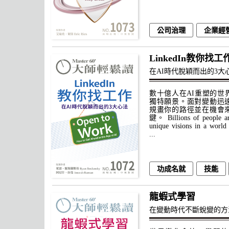
公司治理
企業經
LinkedIn教你找工
在AI時代脫穎而出的3大
數十億人在AI重塑的世
獨特願景。面對變動迅
規畫你的路徑並在機會
鍵。 Billions of people ar
unique visions in a world
...
功成名就
技能
龍蝦式學習
在變動時代不斷蛻變的方