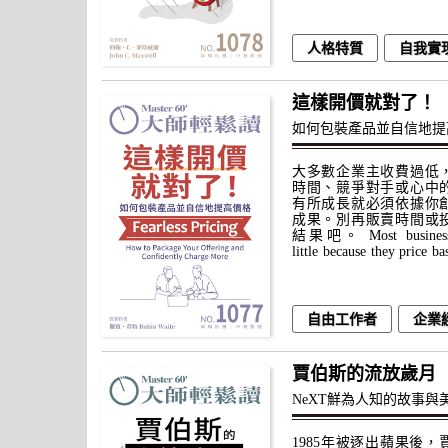
人格特質
自我實
這樣開價就對了！
如何包裝產品並自信地提
大多數企業主收費過低
時間、競爭對手或心中
有所成長就必須依據你
成果。別再販賣時間或
結果吧。 Most business o
little because they price ba
自由工作者
企業
賈伯斯的流放歲月
NeXT鮮為人知的故事與
1985年被逐出蘋果後