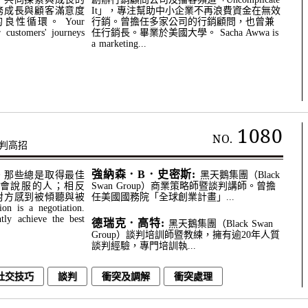
務成長與顧客滿意度
It」，專注幫助中小企業不再浪費資金在無效
性循環。 Your
行銷。曾擔任多家公司的行銷顧問，也曾兼
 customers' journeys
任行銷長。畢業於美國大學。 Sacha Awwa is
a marketing...
1080
NO.
判高招
強納森．B．史密斯:
。那些總是取得最佳
黑天鵝集團（Black
會說服的人；相反
Swan Group）商業策略師暨談判講師。曾擔
對方感到被傾聽與被
任美國國務院「全球創業計畫」...
 is a negotiation.
tly achieve the best
德瑞克．⾼特:
黑天鵝集團（Black Swan
Group）談判培訓師暨教練，擁有逾20年人質
談判經驗，專門培訓執...
社交技巧
談判
衝突及調解
衝突處理