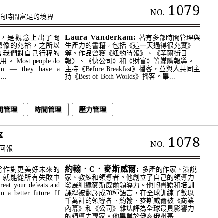
1079
NO.
向時間富足的境界
Laura Vanderkam:
，是觀念上出了問
著有多部時間管理與
想像的充裕，之所以
生產力的書籍，包括《這一天過得很充實》
自我們對自己行程的
等。作品曾獲《紐約時報》、《華爾街日
ost people do
報》、《快公司》和《財富》等媒體報導。
lem — they have a
主持《Before Breakfast》播客，並與人共同主
...
持《Best of Both Worlds》播客。畢...
間管理
時間管理
壓力管理
率
1078
NO.
回報
約翰．C．麥斯威爾:
當作對更美好未來的
多產的作家、演說
，就能從所有失敗中
家、教練和領導者。他創立了自己的領導力
 your defeats and
發展組織麥斯威爾領導力。他的書籍和培訓
in a better future. If
課程被翻譯成70種語言，在全球訓練了數以
千萬計的領導者。約翰．麥斯威爾被《商業
內幕》和《公司》雜誌評為全球最具影響力
的領導力專家。他畢業於俄亥俄州基...