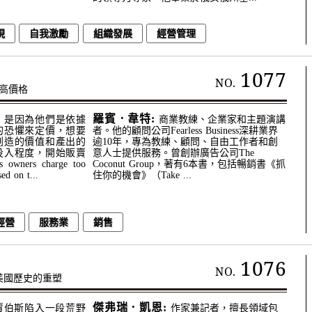
現
自我激勵
組織發展
經營管理
1077
NO.
高價格
羅賓．韋特:
，是因為他們是依據
商業教練、企業家和主題演講
的恐懼來定價，想要
者。他的顧問公司Fearless Business深耕業界
創造的價值和產出的
逾10年，專為教練、顧問、自由工作者和創
投入程度，開始販賣
意人士提供服務。曾創辦廣告公司The
wners charge too
Coconut Group，著有6本書，包括暢銷書《抓
sed on t...
住你的機會》（Take ...
經營
服務業
銷售
1076
NO.
美國歷史的重塑
傑弗瑞．凱恩:
，賈伯斯陷入一段荒野
作家兼記者，擅長領域包