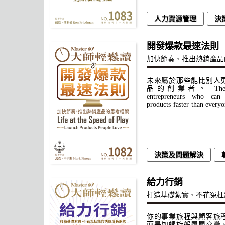
人力資源管理
決
職場文化
開發爆款最速法則
加快節奏、推出熱銷產品
未來屬於那些能比別人
品的創業者。 The futu
entrepreneurs who can 
products faster than everyo
決策及問題解決
給力行銷
打造基礎紮實、不花冤枉
你的事業旅程與顧客旅
而是如螺旋般層層交疊