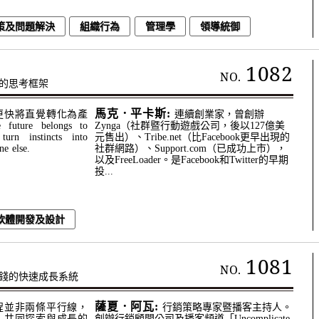
策及問題解決
組織行為
管理學
領導統御
1082
NO.
的思考框架
⾺克．平卡斯:
更快將直覺轉化為產
連續創業家，曾創辦
re belongs to
Zynga（社群暨行動遊戲公司，後以127億美
turn instincts into
元售出）、Tribe.net（比Facebook更早出現的
ne else.
社群網路）、Support.com（已成功上市），
以及FreeLoader。是Facebook和Twitter的早期
投...
軟體開發及設計
1081
NO.
錢的快速成長系統
薩夏．阿⽡:
程並非兩條平行線，
行銷策略專家暨播客主持人。
、共同探索與成長的
創辦行銷顧問公司及播客頻道「Uncomplicate