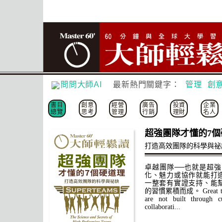
問問大師AI
最新熱門關鍵字：
管理
創
書目
創意
經營
廣告
投資
企業
總覽
思考
管理
行銷
理財
名人
超強團隊才懂的7個
打造高效團隊的科學與祕
卓越團隊──也就是超強
化、魅力或協作就能打
一整套有實證支持、能
的習慣累積而成。 Great team
are not built through cu
collaborati...