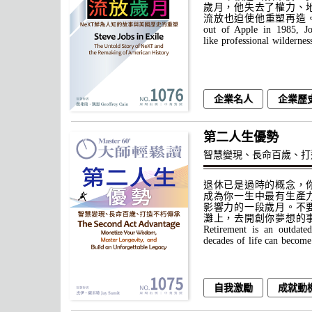
歲月，他失去了權力、
流放也迫使他重塑再造。 Afte
out of Apple in 1985, Jo
like professional wilderness
企業名人
企業歷
第二人生優勢
智慧變現、長命百歲、打
退休已是過時的概念，
成為你一生中最有生產
影響力的一段歲月。不
灘上，去開創你夢想的
Retirement is an outdated
decades of life can become.
自我激勵
成就動