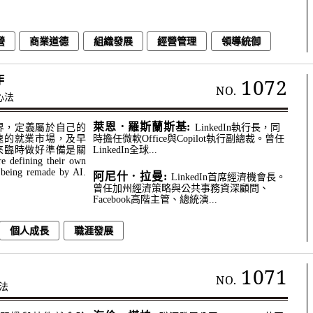
營
商業道德
組織發展
經營管理
領導統御
作
1072
NO.
心法
萊恩．羅斯蘭斯基:
界，定義屬於自己的
LinkedIn執行長，同
速的就業市場，及早
時擔任微軟Office與Copilot執行副總裁。曾任
來臨時做好準備是關
LinkedIn全球...
e defining their own
 being remade by AI.
阿尼什．拉曼:
LinkedIn首席經濟機會長。
曾任加州經濟策略與公共事務資深顧問、
Facebook高階主管、總統演...
個人成長
職涯發展
1071
NO.
法