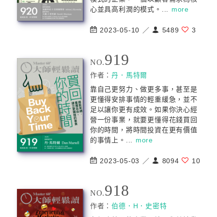
心並具高利潤的模式。...
more
2023-05-10 ／
5489
3
919
NO.
作者：
丹．馬特爾
靠自己更努力、做更多事，甚至是
更懂得安排事情的輕重緩急，並不
足以讓你更有成效。如果你決心經
營一份事業，就要更懂得花錢買回
你的時間，將時間投資在更有價值
的事情上。...
more
2023-05-03 ／
8094
10
918
NO.
作者：
伯德．H．史密特