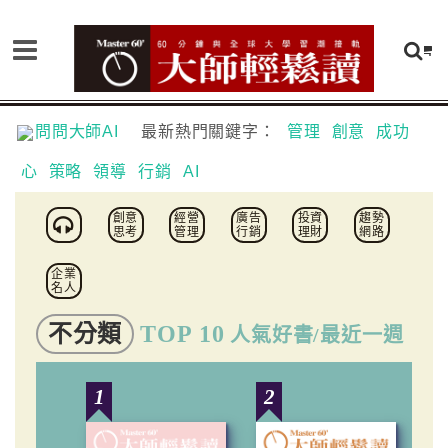
問問大師AI
最新熱門關鍵字：
管理
創意
成功
心
策略
領導
行銷
AI
創意
經營
廣告
投資
趨勢
思考
管理
行銷
理財
網路
企業
名人
不分類
TOP 10
人氣好書/最近一週
1
2
3