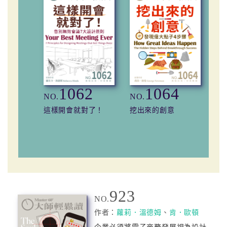
1062
1064
NO.
NO.
NO
這樣開會就對了！
挖出來的創意
預
923
NO.
作者：
蘿莉．溫德姆
、
肯．歐頓