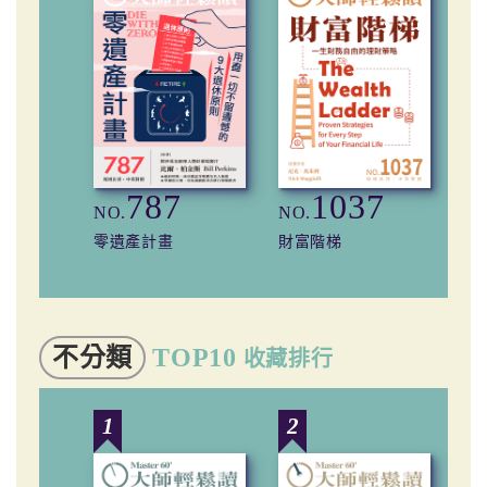
787
1037
NO.
NO.
NO
零遺產計畫
財富階梯
開
不分類
TOP10
收藏排行
1
2
3