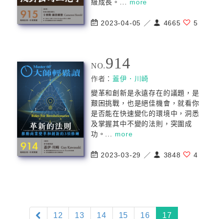
級成長。...
more
2023-04-05 ／
4665
5
914
NO.
作者：
蓋伊．川崎
變革和創新是永遠存在的議題，是
艱困挑戰，也是絕佳機會，就看你
是否能在快速變化的環境中，洞悉
及掌握其中不變的法則，突圍成
功。...
more
2023-03-29 ／
3848
4
(current)
12
13
14
15
16
17