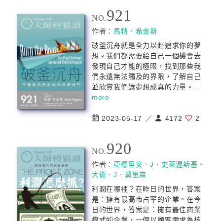
921
NO.
作者：
馬特．希金斯
破釜沉舟就是全力以赴追求你的夢
想。我們都需要給自己一個機會去
發現自己才能的極限，找到那些我
們永遠無法觸及的界限，了解自己
並欣賞我們讓夢想成真的力量。...
more
2023-05-17 ／
4172
2
920
NO.
作者：
亞德里安．J．史萊渥斯基
、
大衛．J．莫里森
利潤在哪裡？在昨日的世界，答案
是：擁有最高市占率的企業。在今
日的世界，答案是：擁有最佳商業
模式的企業，一個以顧客需求為核