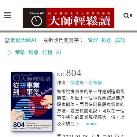
問問大師AI
最新熱門關鍵字：
管理
創意
成功
心
策略
領導
行銷
AI
804
NO.
作者：
傑瑞米．哈布爾
如果說拼事業的第一課是創造顧客
價值，那麼下一個境界應該是創造
股東價值。而最快創造股東價值的
方法，或更具體地說，可以在一個
下午將你的事業規模擴大一倍，以
及突破到下...
more
2021-01-06 ／
7191
4