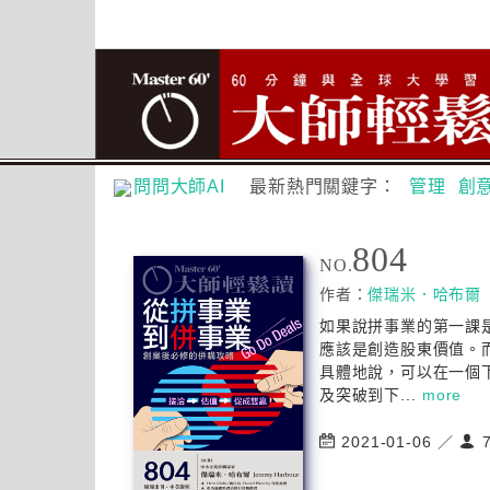
問問大師AI
最新熱門關鍵字：
管理
創
804
NO.
作者：
傑瑞米．哈布爾
如果說拼事業的第一課
應該是創造股東價值。
具體地說，可以在一個
及突破到下...
more
2021-01-06 ／
7