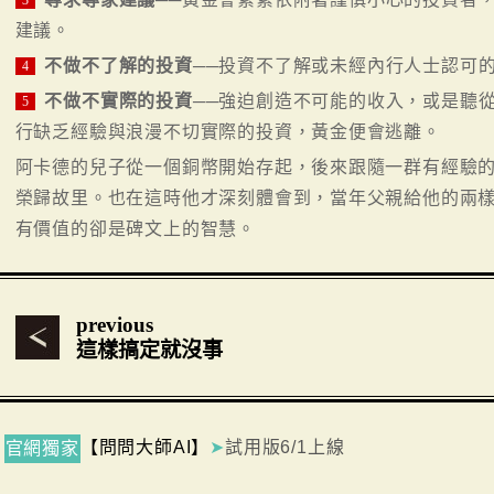
3
建議。
不做不了解的投資
──投資不了解或未經內行人士認可
4
不做不實際的投資
──強迫創造不可能的收入，或是聽
5
行缺乏經驗與浪漫不切實際的投資，黃金便會逃離。
阿卡德的兒子從一個銅幣開始存起，後來跟隨一群有經驗
榮歸故里。也在這時他才深刻體會到，當年父親給他的兩
有價值的卻是碑文上的智慧。
previous
這樣搞定就沒事
【問問大師AI】
➤
試用版6/1上線
官網獨家