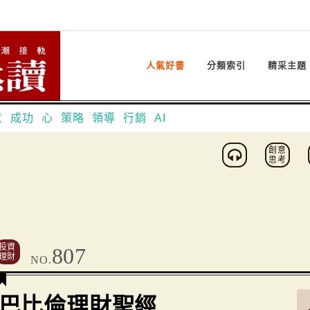
人氣好書
分類索引
精采主題
意
成功
心
策略
領導
行銷
AI
創意
思考
投資
807
理財
NO.
巴比倫理財聖經