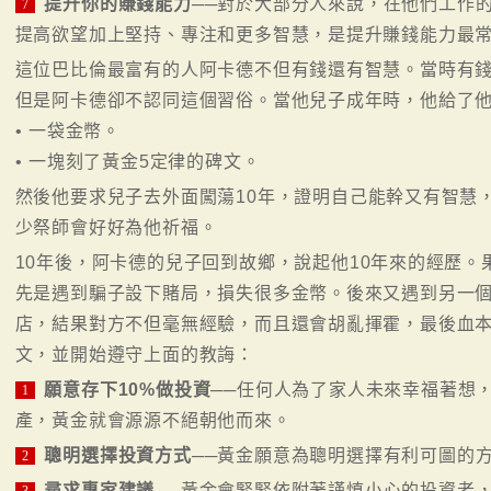
提升你的賺錢能力
──對於大部分人來說，在他們工作
7
提高欲望加上堅持、專注和更多智慧，是提升賺錢能力最
這位巴比倫最富有的人阿卡德不但有錢還有智慧。當時有
但是阿卡德卻不認同這個習俗。當他兒子成年時，他給了
• 一袋金幣。
• 一塊刻了黃金5定律的碑文。
然後他要求兒子去外面闖蕩10年，證明自己能幹又有智慧
少祭師會好好為他祈福。
10年後，阿卡德的兒子回到故鄉，說起他10年來的經歷
先是遇到騙子設下賭局，損失很多金幣。後來又遇到另一
店，結果對方不但毫無經驗，而且還會胡亂揮霍，最後血
文，並開始遵守上面的教誨：
願意存下10%做投資
──任何人為了家人未來幸福著想
1
產，黃金就會源源不絕朝他而來。
聰明選擇投資方式
──黃金願意為聰明選擇有利可圖的
2
尋求專家建議
──黃金會緊緊依附著謹慎小心的投資者