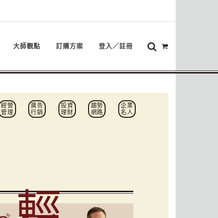
大師觀點
訂購方案
登入／註冊
經營
廣告
投資
趨勢
企業
管理
行銷
理財
網路
名人
輕