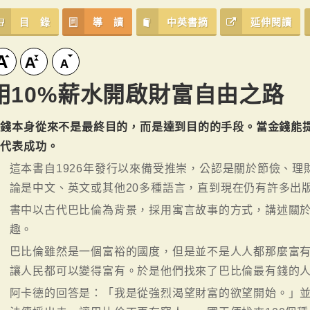
目 錄
導 讀
中英書摘
延伸閱讀
用10%薪水開啟財富自由之路
金錢本身從來不是最終目的，而是達到目的的手段。當金錢能
才代表成功。
這本書自1926年發行以來備受推崇，公認是關於節儉、
論是中文、英文或其他20多種語言，直到現在仍有許多出
書中以古代巴比倫為背景，採用寓言故事的方式，講述關
趣。
巴比倫雖然是一個富裕的國度，但是並不是人人都那麼富
讓人民都可以變得富有。於是他們找來了巴比倫最有錢的
阿卡德的回答是：「我是從強烈渴望財富的欲望開始。」並