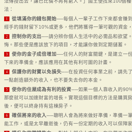
法傳授出去，讓巴比倫不再有窮人。」國王便找來100個
法：
從填滿你的錢包開始
──每個人一輩子工作下來都會賺
1
經手的錢財留下10%或更多，他們將獲得一筆可觀的資金
控制你的支出
──請分辨你個人生活中的必需品和欲望
2
悔。那些便是應該放下的項目，才能讓你做到定期儲蓄。
使你的金子成倍增加
──任何人的財富關鍵，是建立一
3
下來的準備金，應該應用在其他有利可圖的計畫。
保護你的財寶以免損失
──在投資任何事業之前，請先
4
一點創造額外的收入，也不要失去你的本金。
使你的住屋成為有利的投資
──如果一個人靠收入的9
5
那麼就可以加速財富的增長。實現這個目標的方法是購買
後，便可以終身持有這棟房子。
確保將來的收入
──聰明人會為將來做好準備，準備一
6
能工作，或是太早離逝後，仍有一份定期的收入可以保障