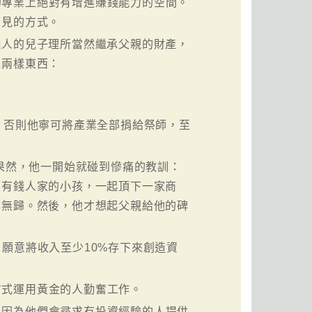
的專業上絕對有增進賺錢能力的空間。
常見的方式。
錢人的兒子理所當然繼承父親的財產，
他兩樣東西：
，否則他寧可將產業全部捐給祭師，至
。果然，他一開始就碰到慘痛的教訓：
個有錢人家的小孩，一起頂下一家商
本無歸。然後，他才想起父親給他的碑
，願意將收入至少10%存下來創造資
方式運用黃金的人勤奮工作。
，因為他們會尋求有投資經驗的人提供