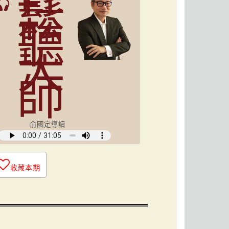
鬆
聽
大
師
俞國定導讀
收藏本期