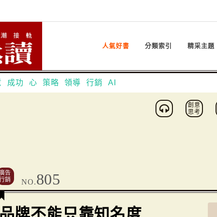
人氣好書
分類索引
精采主題
意
成功
心
策略
領導
行銷
AI
創意
思考
廣告
805
行銷
NO.
品牌不能只靠知名度