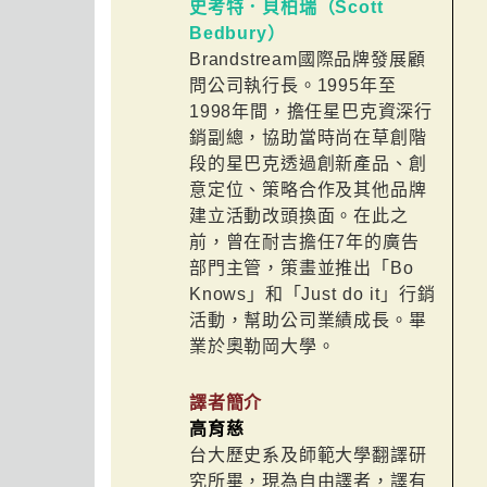
史考特．貝柏瑞（Scott
Bedbury）
Brandstream國際品牌發展顧
問公司執行長。1995年至
1998年間，擔任星巴克資深行
銷副總，協助當時尚在草創階
段的星巴克透過創新產品、創
意定位、策略合作及其他品牌
建立活動改頭換面。在此之
前，曾在耐吉擔任7年的廣告
部門主管，策畫並推出「Bo
Knows」和「Just do it」行銷
活動，幫助公司業績成長。畢
業於奧勒岡大學。
譯者簡介
高育慈
台大歷史系及師範大學翻譯研
究所畢，現為自由譯者，譯有