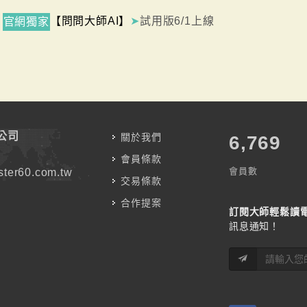
【問問大師AI】
➤
試用版6/1上線
官網獨家
公司
關於我們
7,787
會員條款
會員數
ter60.com.tw
交易條款
合作提案
訂閱大師輕鬆讀
訊息通知！