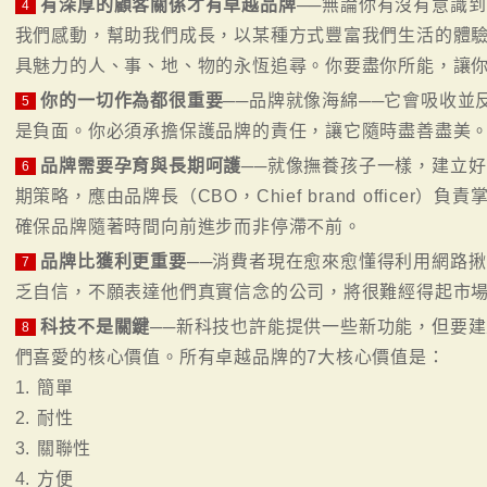
有深厚的顧客關係才有卓越品牌
──無論你有沒有意識
4
我們感動，幫助我們成長，以某種方式豐富我們生活的體
具魅力的人、事、地、物的永恆追尋。你要盡你所能，讓
你的一切作為都很重要
──品牌就像海綿──它會吸收並
5
是負面。你必須承擔保護品牌的責任，讓它隨時盡善盡美
品牌需要孕育與長期呵護
──就像撫養孩子一樣，建立
6
期策略，應由品牌長（CBO，Chief brand office
確保品牌隨著時間向前進步而非停滯不前。
品牌比獲利更重要
──消費者現在愈來愈懂得利用網路
7
乏自信，不願表達他們真實信念的公司，將很難經得起市
科技不是關鍵
──新科技也許能提供一些新功能，但要
8
們喜愛的核心價值。所有卓越品牌的7大核心價值是：
1. 簡單
2. 耐性
3. 關聯性
4. 方便