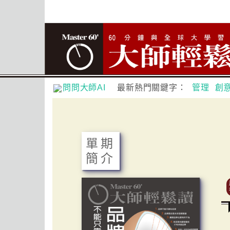
問問大師AI
最新熱門關鍵字：
管理
創
單期
簡介