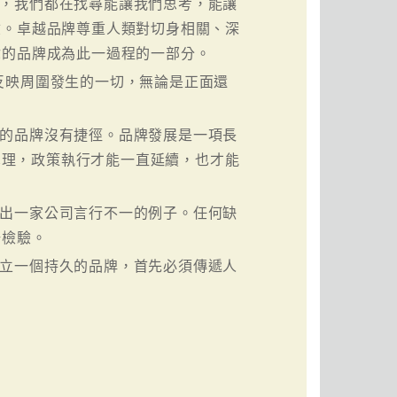
到，我們都在找尋能讓我們思考，能讓
驗。卓越品牌尊重人類對切身相關、深
你的品牌成為此一過程的一部分。
反映周圍發生的一切，無論是正面還
。
好的品牌沒有捷徑。品牌發展是一項長
r）負責掌理，政策執行才能一直延續，也才能
揪出一家公司言行不一的例子。任何缺
場檢驗。
建立一個持久的品牌，首先必須傳遞人