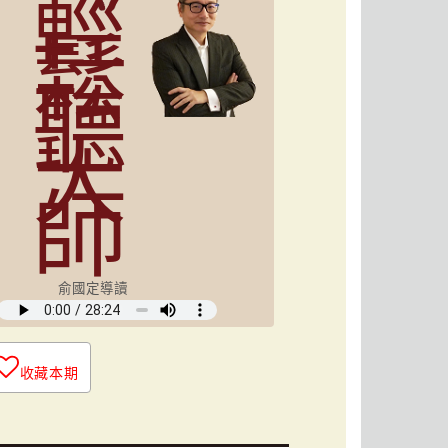
輕
鬆
聽
大
師
俞國定導讀
收藏本期