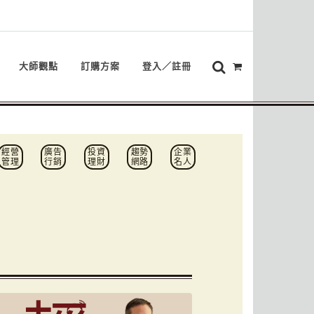
大師觀點
訂購方案
登入／註冊
經營
廣告
投資
趨勢
企業
管理
行銷
理財
網路
名人