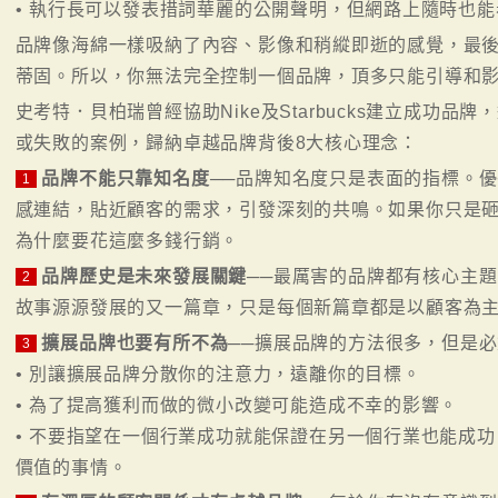
• 執行長可以發表措詞華麗的公開聲明，但網路上隨時也
品牌像海綿一樣吸納了內容、影像和稍縱即逝的感覺，最
蒂固。所以，你無法完全控制一個品牌，頂多只能引導和
史考特．貝柏瑞曾經協助Nike及Starbucks建立成功
或失敗的案例，歸納卓越品牌背後8大核心理念：
品牌不能只靠知名度
──品牌知名度只是表面的指標。
1
感連結，貼近顧客的需求，引發深刻的共鳴。如果你只是
為什麼要花這麼多錢行銷。
品牌歷史是未來發展關鍵
──最厲害的品牌都有核心主
2
故事源源發展的又一篇章，只是每個新篇章都是以顧客為
擴展品牌也要有所不為
──擴展品牌的方法很多，但是
3
• 別讓擴展品牌分散你的注意力，遠離你的目標。
• 為了提高獲利而做的微小改變可能造成不幸的影響。
• 不要指望在一個行業成功就能保證在另一個行業也能成
價值的事情。