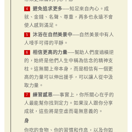
避免追求更多
──知足來自內心。成
4
就、金錢、名聲、尊重，再多也永遠不會
使人感到滿足。
沐浴在自然美景中
──自然美景中有人
5
人唾手可得的平靜。
相信更高的力量
──幫助人們度過橫逆
6
的，始終是他們人生中稱為信念的精神支
柱。這無關上帝本身，而是相信有一個更
高的力量可以伸出援手，可以讓人從中汲
取力量。
練習感恩
──事實上，你所關心在乎的
7
人最能幫你找到定力。如果沒人跟你分享
成就，這些將是空虛而毫無意義的。
身
你吃的食物、你的習慣和作息，以及你如