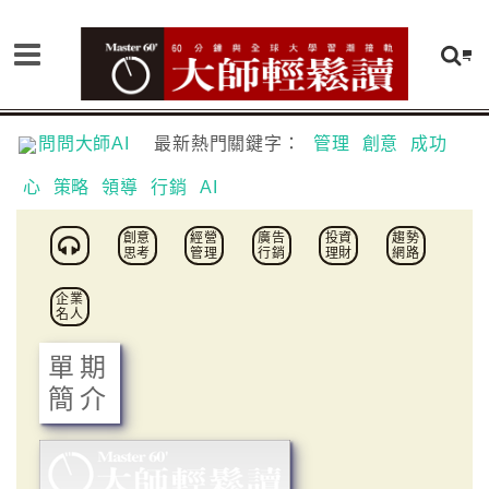
問問大師AI
最新熱門關鍵字：
管理
創意
成功
心
策略
領導
行銷
AI
創意
經營
廣告
投資
趨勢
思考
管理
行銷
理財
網路
企業
名人
單期
簡介