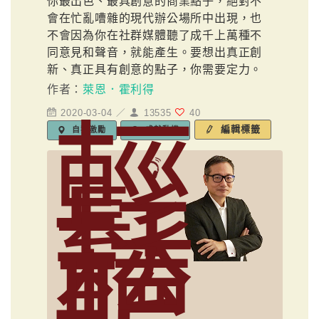
你最出色、最具創意的商業點子，絕對不
會在忙亂嘈雜的現代辦公場所中出現，也
不會因為你在社群媒體聽了成千上萬種不
同意見和聲音，就能產生。要想出真正創
新、真正具有創意的點子，你需要定力。
作者：
萊恩．霍利得
2020-03-04 ／
13535
40
輕
編輯標籤
自我激勵
成就動機
鬆
聽