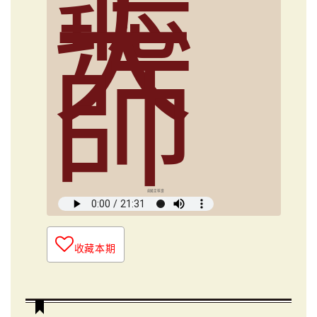
大
師
俞國定導讀
收藏本期