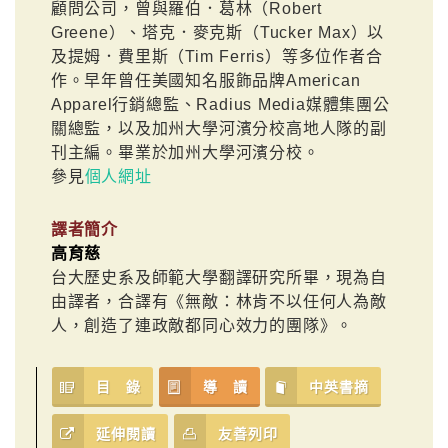
顧問公司，曾與羅伯．葛林（Robert
Greene）、塔克．麥克斯（Tucker Max）以
及提姆．費里斯（Tim Ferris）等多位作者合
作。早年曾任美國知名服飾品牌American
Apparel行銷總監、Radius Media媒體集團公
關總監，以及加州大學河濱分校高地人隊的副
刊主編。畢業於加州大學河濱分校。
參見
個人網址
譯者簡介
高育慈
台大歷史系及師範大學翻譯研究所畢，現為自
由譯者，合譯有《無敵：林肯不以任何人為敵
人，創造了連政敵都同心效力的團隊》。
目 錄
導 讀
中英書摘
延伸閱讀
友善列印