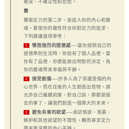
衝突、不確定性和怨懟。
靈
獲取定力的第二步，是投入你的內心和靈
魂。要使你的靈性符合你對定力的追求，
下列建議值得參考：
懷抱強烈的道德感
──當你按照自己的
1
道德準則生活時，你就有了個人品德。當
你有了品德，你便能做出明智的決定，為
你的靈魂帶來幸福與平靜。
接受創傷
──許多人為了保護受傷的內
2
心世界，而在往後的人生創造出怪物。請
允許自己繼續前進，對自己說，那都是過
去的事了，讓我們創造一個偉大的未來。
避免有害的欲望
──承認情欲、羨慕、
3
嫉妒和其他欲望的不理性，轉而尋求定力
帶來更深層的內心平靜。