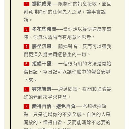
摒除成見
──限制你的訊息接收，並且
2
刻意排除你的任何先入之見，讓事實說
話。
多花些時間
──當你想以最快速度完事
3
時，你無法清晰而有創意地思考。
靜坐沉思
──關掉聲音，反而可以讓我
4
們更深入覺察周遭發生的一切。
拒絕干擾
──一個很有用的方法是開始
5
寫日記，寫日記可以讓你腦中的聲音安靜
下來。
尋求智慧
──透過閱讀、提問和追隨最
6
好的老師來尋求智慧。
變得自信，避免自負
──老想遮掩缺
7
點，只是徒增你的不安全感。自信的人是
開放的，懂得自省，反而能消除不必要的