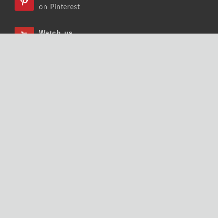
on Pinterest
Watch us
on Youtube
Listen us
on Podcast
Follow us
on Slideshare
Copyrights © 2026 大師輕鬆讀股份有限公司 版權
所有.