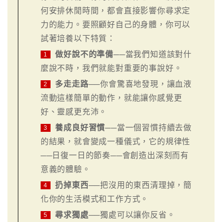
何安排休閒時間，都會直接影響你尋求定
力的能力。要照顧好自己的身體，你可以
試著培養以下特質：
做好說不的準備
──當我們知道該對什
1
麼說不時，我們就能對重要的事說好。
多走走路
──你會驚喜地發現，讓血液
2
流動這樣簡單的動作，就能讓你感覺更
好、靈感更充沛。
養成良好習慣
──當一個習慣持續去做
3
的結果，就會變成一種儀式，它的規律性
──日復一日的節奏──會創造出深刻而有
意義的體驗。
扔掉東西
──把沒用的東西清理掉，簡
4
化你的生活模式和工作方式。
尋求獨處
──獨處可以讓你反省。
5