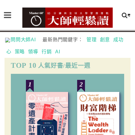
問問大師AI
最新熱門關鍵字：
管理
創意
成功
心
策略
領導
行銷
AI
TOP 10
人氣好書/最近一週
1
2
3