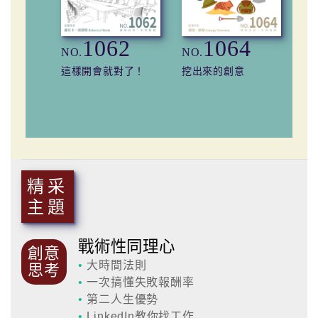
1062
1064
NO.
NO.
NO
這樣開會就對了！
挖出來的創意
預
精采
主題
戰術性同理心
創意
•
大時間法則
思考
•
一次搞懂失敗報酬率
•
第二人生優勢
•
LinkedIn教你找工作