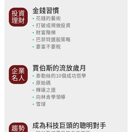
金錢習慣
投資
•
花錢的藝術
理財
•
打破成規做投資
•
財富階梯
•
巴菲特選股策略
•
要富不要稅
賈伯斯的流放歲月
企業
•
泰勒絲的10個成功哲學
名人
•
原始碼
•
輝達之道
•
向林肯學領導
•
雪球
成為科技巨頭的聰明對手
趨勢