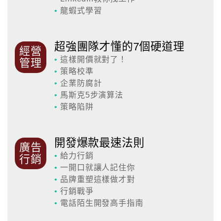
•
龍蝦式學習
超強團隊才懂的7個硬道理
經營
•
這樣開價就對了！
管理
•
策略校準
•
企業防腐計
•
馬斯克5步演算法
•
策略陷阱
開發爆款最速法則
廣告
•
給力行銷
行銷
•
一開口就讓人記住你
•
品牌重塑這樣做才對
•
行銷戰爭
•
電話陌生開發高手指南