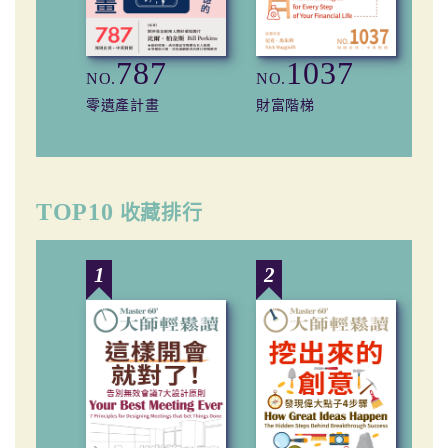
787
1037
NO.
NO.
NO
零遺產計畫
財富階梯
開
TOP10
收藏排行
1
2
3