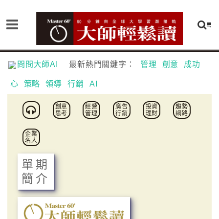
問問大師AI
最新熱門關鍵字：
管理
創意
成功
心
策略
領導
行銷
AI
創意
經營
廣告
投資
趨勢
思考
管理
行銷
理財
網路
企業
名人
單期
簡介