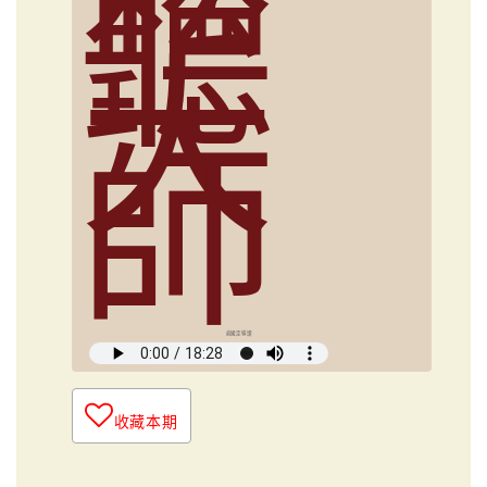
聽
大
師
俞國定導讀
收藏本期