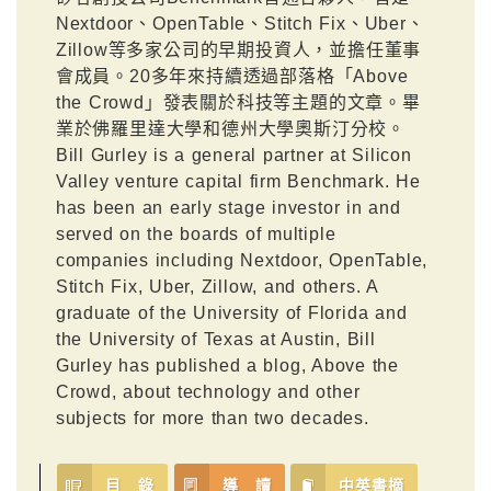
Nextdoor、OpenTable、Stitch Fix、Uber、
Zillow等多家公司的早期投資人，並擔任董事
會成員。20多年來持續透過部落格「Above
the Crowd」發表關於科技等主題的文章。畢
業於佛羅里達大學和德州大學奧斯汀分校。
Bill Gurley is a general partner at Silicon
Valley venture capital firm Benchmark. He
has been an early stage investor in and
served on the boards of multiple
companies including Nextdoor, OpenTable,
Stitch Fix, Uber, Zillow, and others. A
graduate of the University of Florida and
the University of Texas at Austin, Bill
Gurley has published a blog, Above the
Crowd, about technology and other
subjects for more than two decades.
目 錄
導 讀
中英書摘