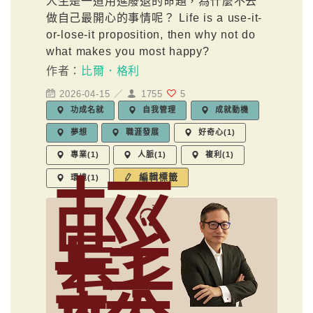
人生是一道用進廢退的命題，為什麼不去
做自己最開心的事情呢？ Life is a use-it-
or-lose-it proposition, then why not do
what makes you most happy?
作者：
比爾．格利
2026-04-15 ／
1755
5
功成名就
自我管理
成就動機
夢想
職涯發展
好奇心(1)
專業(1)
人脈(1)
複利(1)
輕
編輯標籤
環境(1)
鬆