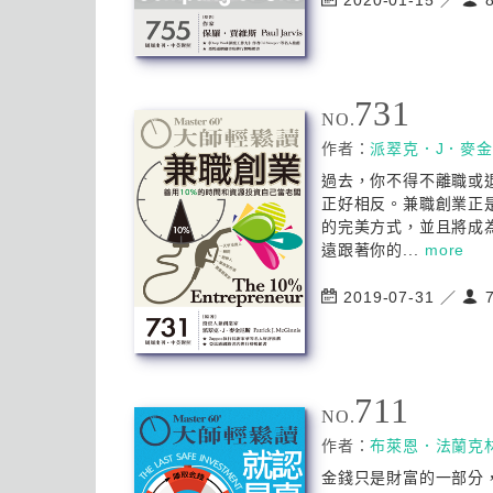
2020-01-15 ／
8
731
NO.
作者：
派翠克．J．麥
過去，你不得不離職或
正好相反。兼職創業正
的完美方式，並且將成
遠跟著你的...
more
2019-07-31 ／
7
711
NO.
作者：
布萊恩．法蘭克
金錢只是財富的一部分