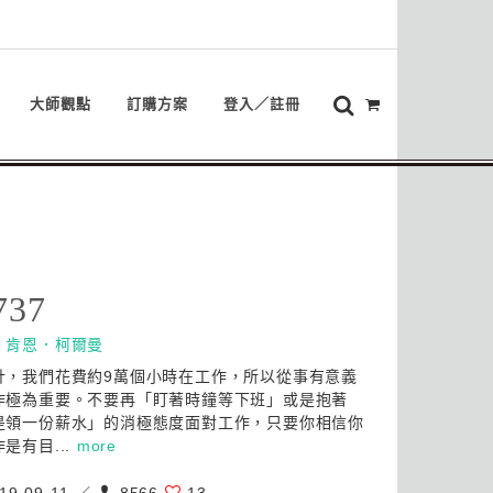
大師觀點
訂購方案
登入／註冊
737
：
肯恩．柯爾曼
計，我們花費約9萬個小時在工作，所以從事有意義
作極為重要。不要再「盯著時鐘等下班」或是抱著
是領一份薪水」的消極態度面對工作，只要你相信你
是有目...
more