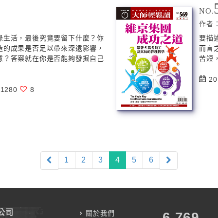
NO.
作者
碌生活，最後究竟要留下什麼？你
要描
造的成果是否足以帶來深遠影響，
而言
意？答案就在你是否能夠發掘自己
苦短
20
1280
8
(current)
1
2
3
4
5
6
公司
關於我們
7,787