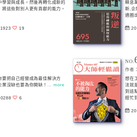
中學習與成長，然後再轉化成新的
瞬息
，將這些對別人更有貢獻的能力，
新,
適圈出
1923
19
20
NO.
作者
你要把自己經營成為最佳解決方
想在
業沒缺也要為你開缺！...
more
法就
到這
經忙到
0288
6
20