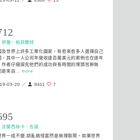
19-09-11 ／
8566
13
712
：
伊蓮．帕菲爾特
國及世界上許多工業化國家，有愈來愈多人選擇自己
闆，其中一人公司年營收達百萬美元的案例也在逐年
。作者仔細探究他們的成功與長時間的埋頭苦幹無
是來自...
more
19-03-20 ／
8411
7
695
：
法蘭西絲卡．吉諾
世界一成不變,胡亂搞怪當然是無理取鬧。如果世界