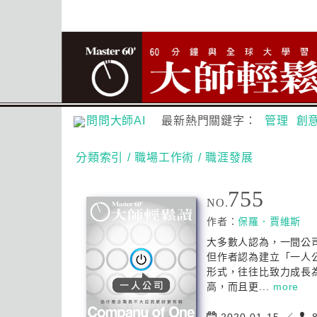
問問大師AI
最新熱門關鍵字：
管理
創
分類索引
/ 職場工作術
/ 職涯發展
755
NO.
作者：
保羅．賈維斯
大多數人認為，一間公
但作者認為建立「一人
形式，往往比致力成長
高，而且更...
more