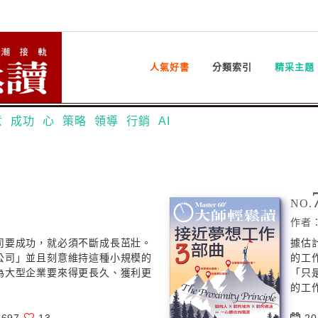
人氣好書
分類索引
精采主題
意
成功
心
策略
領導
行銷
AI
NO.
作者
司要成功，就必須不斷成長茁壯。
據估
公司」並且刻意維持這種小規模的
的工
為大型企業要來得更長久、獲利更
「只
的工作