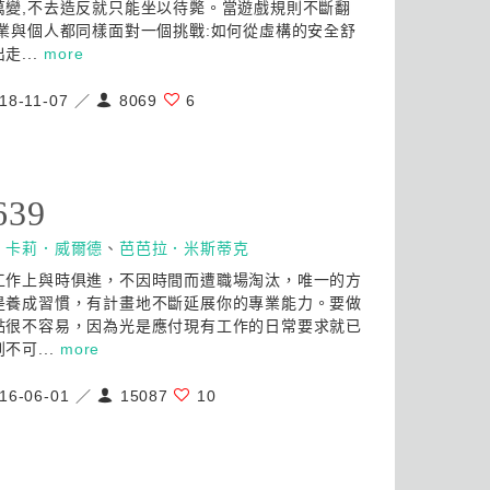
萬變,不去造反就只能坐以待斃。當遊戲規則不斷翻
企業與個人都同樣面對一個挑戰:如何從虛構的安全舒
走...
more
18-11-07 ／
8069
6
639
：
卡莉．威爾德
、
芭芭拉．米斯蒂克
工作上與時俱進，不因時間而遭職場淘汰，唯一的方
是養成習慣，有計畫地不斷延展你的專業能力。要做
點很不容易，因為光是應付現有工作的日常要求就已
不可...
more
16-06-01 ／
15087
10