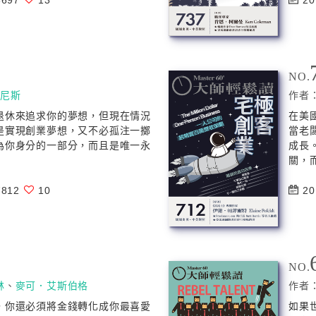
697
13
20
NO.
金尼斯
作者
退休來追求你的夢想，但現在情況
在美
是實現創業夢想，又不必孤注一擲
當老
為你身分的一部分，而且是唯一永
成長
關，而
812
10
20
NO.
林
、
麥可．艾斯伯格
作者
，你還必須將金錢轉化成你最喜愛
如果