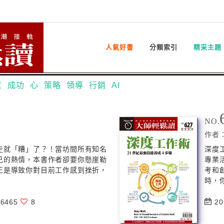
人氣好書
分類索引
精采主題
意
成功
心
策略
領導
行銷
AI
NO.
作者
走就「糟」了？！當坊間所有知名
深度
己的熱情，本書作者卻要你懸崖勒
專業
正是導致你對目前工作感到挫折，
考和
時，你
6465
8
20