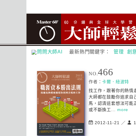
問問大師AI
最新熱門關鍵字：
管理
創
466
NO.
作者：
卡爾．紐波特
找工作，跟著你的熱情
大師都在鼓勵你追求自
馬，認清這套想法可能
或不斷換工...
more
2012-11-21 ／
1