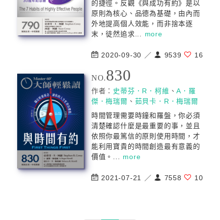
的捷徑。反觀《與成功有約》是以
原則為核心、品德為基礎，由內而
外地提高個人效能，而非捨本逐
末，徒然追求...
more
2020-09-30 ／
9539
16
830
NO.
作者：
史蒂芬．R．柯維
、
A．羅
傑．梅瑞爾
、
茹貝卡．R．梅瑞爾
時間管理需要時鐘和羅盤，你必須
清楚確認什麼是最重要的事，並且
依照你最篤信的原則使用時間，才
能利用寶貴的時間創造最有意義的
價值。...
more
2021-07-21 ／
7558
10