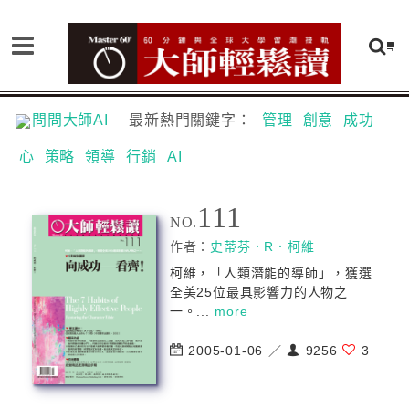
問問大師AI
最新熱門關鍵字：
管理
創意
成功
心
策略
領導
行銷
AI
111
NO.
作者：
史蒂芬．R．柯維
柯維，「人類潛能的導師」，獲選
全美25位最具影響力的人物之
一。...
more
2005-01-06 ／
9256
3