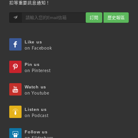
扣等重要訊息通知！
訂閱
歷史報區
Like us
on Facebook
Pin us
on Pinterest
Watch us
on Youtube
Listen us
on Podcast
Follow us