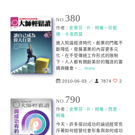
380
NO.
作者：
史蒂芬．R．柯維
、
珍妮
佛．卡洛西莫
進入知識經濟時代，創業的門檻不
斷降低，發展事業的內容更多元
化，在不受傳統工作形式的限制
下，人人都有開創美好的職涯的籌
碼與機會。...
more
2010-06-03 ／
7874
2
790
NO.
作者：
史蒂芬．R．柯維
、
西恩．
柯維
今天，許多探討成功的論述經常充
斥著如何經營社會形象與如何成功