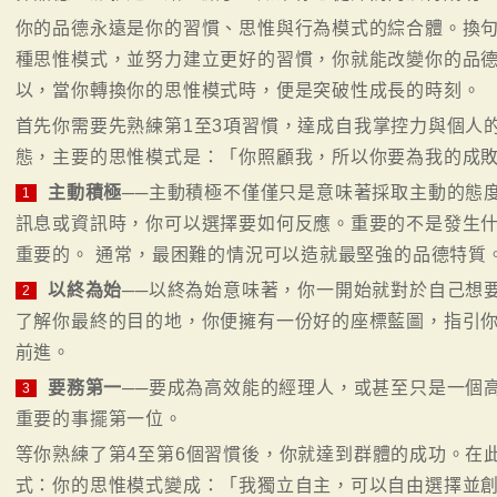
你的品德永遠是你的習慣、思惟與行為模式的綜合體。換
種思惟模式，並努力建立更好的習慣，你就能改變你的品
以，當你轉換你的思惟模式時，便是突破性成長的時刻。
首先你需要先熟練第1至3項習慣，達成自我掌控力與個人
態，主要的思惟模式是：「你照顧我，所以你要為我的成
主動積極
──主動積極不僅僅只是意味著採取主動的態
1
訊息或資訊時，你可以選擇要如何反應。重要的不是發生
重要的。 通常，最困難的情況可以造就最堅強的品德特質
以終為始
──以終為始意味著，你一開始就對於自己想
2
了解你最終的目的地，你便擁有一份好的座標藍圖，指引
前進。
要務第一
──要成為高效能的經理人，或甚至只是一個
3
重要的事擺第一位。
等你熟練了第4至第6個習慣後，你就達到群體的成功。在
式：你的思惟模式變成：「我獨立自主，可以自由選擇並