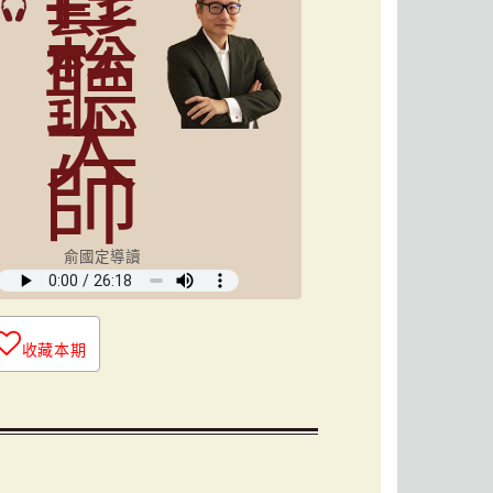
鬆
聽
大
師
俞國定導讀
收藏本期