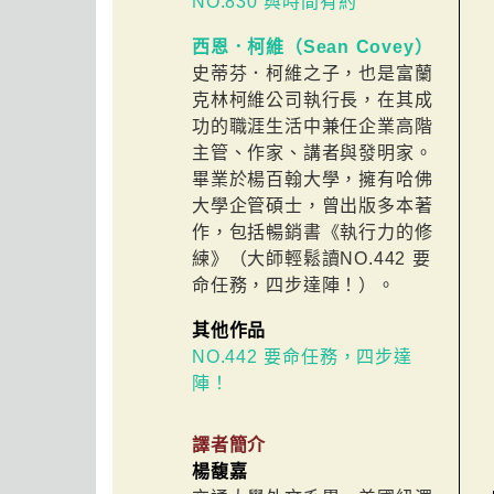
NO.830 與時間有約
西恩．柯維（Sean Covey）
史蒂芬．柯維之子，也是富蘭
克林柯維公司執行長，在其成
功的職涯生活中兼任企業高階
主管、作家、講者與發明家。
畢業於楊百翰大學，擁有哈佛
大學企管碩士，曾出版多本著
作，包括暢銷書《執行力的修
練》（大師輕鬆讀NO.442 要
命任務，四步達陣！）。
其他作品
NO.442 要命任務，四步達
陣！
譯者簡介
楊馥嘉