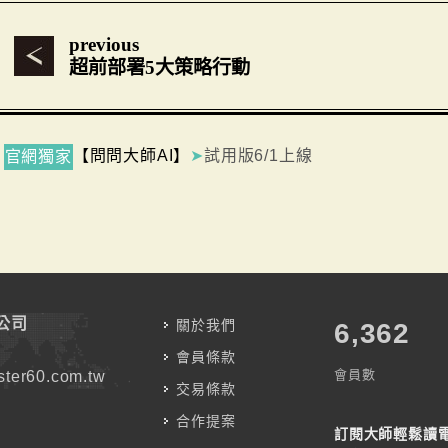
previous
超前部署5大策略行動
【問問大師AI】
➤
試用版6/1上線
官網獨家
公司
關於我們
7,787
會員條款
會員數
ter60.com.tw
交易條款
合作提案
訂閱大師輕鬆讀