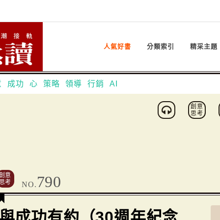
人氣好書
分類索引
精采主題
意
成功
心
策略
領導
行銷
AI
創意
思考
創意
790
思考
NO.
與成功有約（30週年紀念