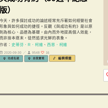
版）
今天，許多探討成功的論述經常充斥著如何經營社會
形象與如何成功的捷徑。反觀《與成功有約》是以原
則為核心、品德為基礎，由內而外地提高個人效能，
而非捨本逐末，徒然追求光鮮的表象。
作者：
史蒂芬．R．柯維
、
西恩．柯維
2020-09-30 ／
9548
16
編輯標籤
功成名就
自我實現