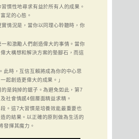
你習慣性地尋求有益於所有人的成果。
和富足的心態。
現實情況是，當你以同理心聆聽時，你
統一和激勵人們創造偉大的事情。當你
往偉大構想和解決方案的墊腳石，而這
。此時，互信互賴將成為你的中心思
，一起創造更偉大的成果。」
用的是鈍掉的鋸子。為避免如此，第7
及社會情感4個層面精益求精。
段。這7大習慣是培養效能最重要也
製造的結果。以正確的原則做為生活的
將發揮其魔力。