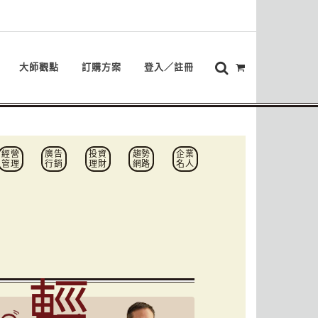
大師觀點
訂購方案
登入／註冊
經營
廣告
投資
趨勢
企業
管理
行銷
理財
網路
名人
輕