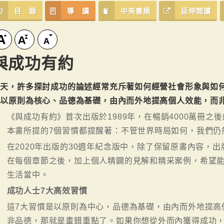
目 錄
導 讀
中英書摘
延伸閱讀
與成功有約
今天，許多探討成功的論述經常充斥著如何經營社會形象與如
是以原則為核心、品德為基礎，由內而外地提高個人效能，而
《與成功有約》首次出版於1989年，在暢銷4000萬冊
本書所提的7個習慣都提醒著：不管世界時局如何，我們仍
在2020年出版的30週年紀念版中，除了保留原書內容，
在每個章節之後，加上個人精闢的見解和精采案例，希望
生活當中。
成功人士7大高效習慣
這7大習慣是以原則為中心，品德為基礎，由內而外地提高
非品德，那就是畫錯重點了。如果你想從外而內獲得成功