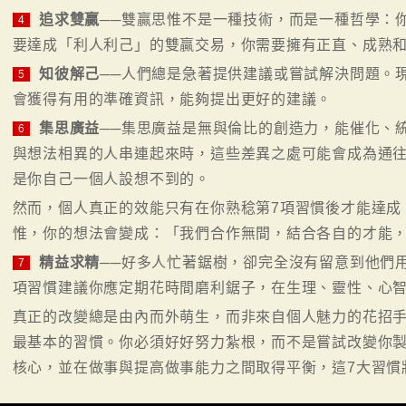
追求雙贏
──雙贏思惟不是一種技術，而是一種哲學：
4
要達成「利人利己」的雙贏交易，你需要擁有正直、成熟
知彼解己
──人們總是急著提供建議或嘗試解決問題。
5
會獲得有用的準確資訊，能夠提出更好的建議。
集思廣益
──集思廣益是無與倫比的創造力，能催化、
6
與想法相異的人串連起來時，這些差異之處可能會成為通
是你自己一個人設想不到的。
然而，個人真正的效能只有在你熟稔第7項習慣後才能達成
惟，你的想法會變成：「我們合作無間，結合各自的才能
精益求精
──好多人忙著鋸樹，卻完全沒有留意到他們
7
項習慣建議你應定期花時間磨利鋸子，在生理、靈性、心智
真正的改變總是由內而外萌生，而非來自個人魅力的花招手
最基本的習慣。你必須好好努力紮根，而不是嘗試改變你
核心，並在做事與提高做事能力之間取得平衡，這7大習慣