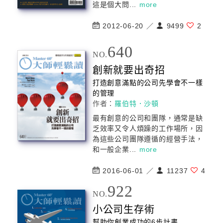
這是個大問...
more
2012-06-20 ／
9499
2
640
NO.
創新就要出奇招
打造創意滿點的
公司
先學會不一樣
的管理
作者：
羅伯特．沙頓
最有創意的
公司
和團隊，通常是缺
乏效率又令人煩躁的工作場所，因
為這些
公司
團隊遵循的經營手法，
和一般企業...
more
2016-06-01 ／
11237
4
922
NO.
小
公司
生存術
幫助你創業成功的6步計畫