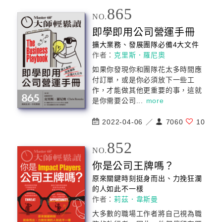
865
NO.
即學即用
公司
營運手冊
擴大業務、發展團隊必備4大文件
作者：
克里斯．羅尼奧
如果你發現你和團隊花太多時間應
付訂單，或是你必須放下一些工
作，才能做其他更重要的事，這就
是你需要
公司
...
more
2022-04-06 ／
7060
10
852
NO.
你是
公司
王牌嗎？
原來關鍵時刻挺身而出、力挽狂瀾
的人如此不一樣
作者：
莉茲．韋斯曼
大多數的職場工作者將自己視為職