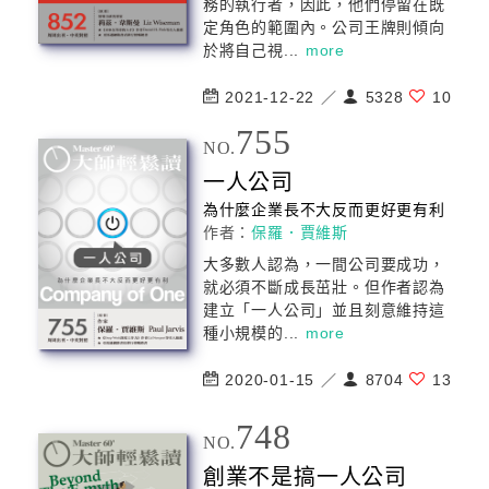
務的執行者，因此，他們停留在既
定角色的範圍內。
公司
王牌則傾向
於將自己視...
more
2021-12-22 ／
5328
10
755
NO.
一人
公司
為什麼企業長不大反而更好更有利
作者：
保羅．賈維斯
大多數人認為，一間
公司
要成功，
就必須不斷成長茁壯。但作者認為
建立「一人
公司
」並且刻意維持這
種小規模的...
more
2020-01-15 ／
8704
13
748
NO.
創業不是搞一人
公司