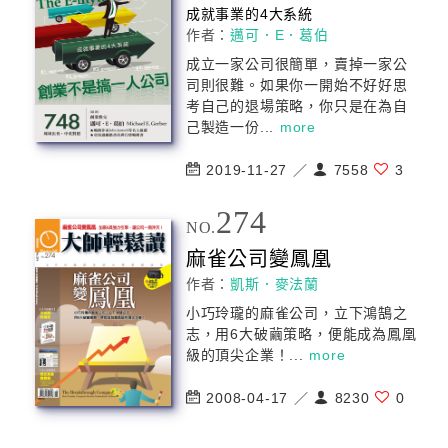
成就事業的4大系統
作者：
邁可．E．葛伯
成立一家
公司
很簡單，賣掉一家
公
司
則很難。如果你一開始不好好思
考自己的退場策略，你只是在為自
己製造一份...
more
2019-11-27 ／
7558
3
274
NO.
麻雀
公司
變鳳凰
作者：
凱斯．麥法蘭
小巧玲瓏的麻雀
公司
，立下鴻鵠之
志，用6大破繭策略，便能成為鳳凰
級的頂尖企業！...
more
2008-04-17 ／
8230
0