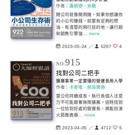
作者：
唐納德．米勒
開
公司
就像開飛機。如果你想讓你
的小
公司
賺錢，就要有足夠的燃
油、有清楚的飛行目的地，讓行銷
和銷售引擎強...
more
2023-05-24 ／
5287
4
915
NO.
找對
公司
二把手
擴展事業一定要懂的營運長用人學
作者：
卡麥隆．赫洛爾德
當
公司
持續成長，執行長個人注意
力不可能跟著無限擴展。這時找到
一位恰到好處的營運長，將能扮演
火箭推進器...
more
2023-04-05 ／
4712
5