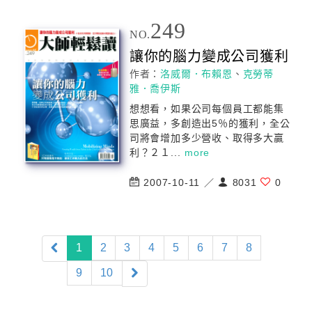
249
NO.
讓你的腦力變成
公司
獲利
作者：
洛威爾．布賴恩
、
克勞蒂
雅．喬伊斯
想想看，如果
公司
每個員工都能集
思廣益，多創造出5％的獲利，全
公
司
將會增加多少營收、取得多大贏
利？２１...
more
2007-10-11 ／
8031
0
(current)
1
2
3
4
5
6
7
8
9
10