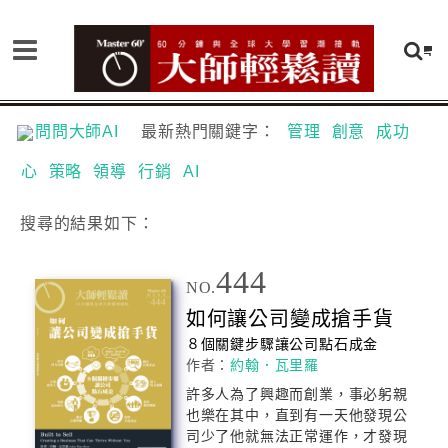
問問大師AI
最新熱門關鍵字：
管理
創意
成功
心
策略
領導
行銷
AI
搜尋
的結果如下：
444
NO.
如何讓
公司
變成搶手貨
８個關鍵步驟讓
公司
點石成金
作者：
約翰．瓦里羅
許多人為了興趣而創業，事必躬親
也樂在其中，直到有一天他發現
公
司
少了他就無法正常運作，才發現