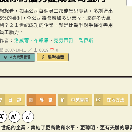
想想看，如果公司每個員工都能集思廣益，多創造出
5％的獲利，全公司將會增加多少營收、取得多大贏
利？２１世紀成功的企業，就是比競爭對手懂得善用
員工腦力。
作者：
洛威爾．布賴恩
、
克勞蒂雅．喬伊斯
2007-10-11 ／
8019
0
編輯標籤
人力資源管理
目 錄
導 讀
中英書摘
在地方法
1世紀的企業，集結了更高教育水平、更聰明、更有天賦的專