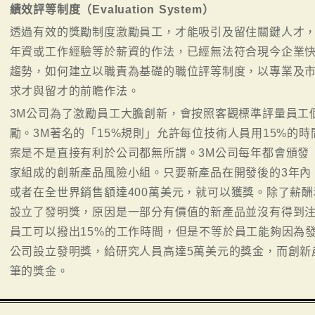
績效評等制度（Evaluation System）
透過有效的獎勵制度激勵員工，才能吸引及留住關鍵人才
年資或工作經驗等於薪資的作法，已經無法符合現今企業
趨勢，如何建立以職責為基礎的職位評等制度，以專業及
求才與留才的前瞻作法。
3M公司為了激勵員工大膽創新，會按照客觀標準評量員工
勵。3M著名的「15%規則」允許每位技術人員用15%的
案是不是直接有利於公司都無所謂。3M公司每年都會頒發
家組成的創新產品風險小組。只要新產品在開發後的3年內
或者在全世界銷售額達400萬美元，就可以獲獎。除了薪酬和
設立了發明獎，原因是一部分有價值的新產品並沒有得到注
員工可以撥出15%的工作時間，但是不等於員工能夠因為
公司設立發明獎，給研究人員高達5萬美元的獎金，而創新
筆的獎金。