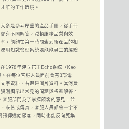
揮才華的工作環境。
員大多是參考厚重的產品手冊，從手冊
能會有不同解答，減損服務品質與效
效率，能夠在第一時間查到新產品的相
，運用知識管理系統還能能員工的經驗
。
978年建立花王Echo系統（Kao
情報。在每位客服人員面前會有3部電
是文字資料，右邊是圖片資料。當消費
電腦則顯示出常見的問題與標準解答。
幕。客服部門為了掌握顧客的意見，並
電、來信或傳真，客服人員都會一字不
業資訊傳遞給顧客，同時也能反向蒐集