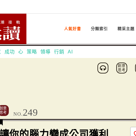
人氣好書
分類索引
精采主題
意
成功
心
策略
領導
行銷
AI
創意
思考
創意
249
思考
NO.
讓你的腦力變成公司獲利