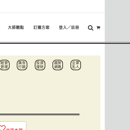
大師觀點
訂購方案
登入／註冊
經營
廣告
投資
趨勢
企業
管理
行銷
理財
網路
名人