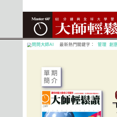
問問大師AI
最新熱門關鍵字：
管理
創
單期
簡介