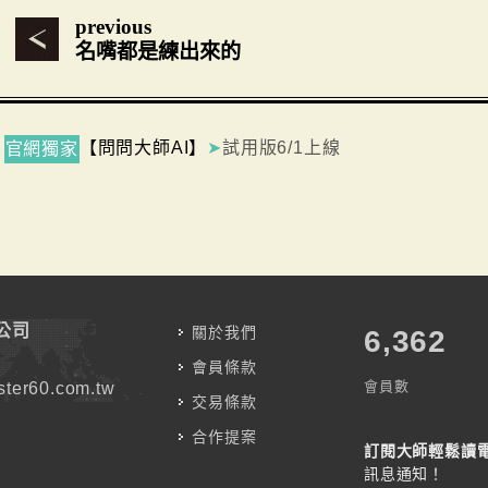
previous
名嘴都是練出來的
【問問大師AI】
➤
試用版6/1上線
官網獨家
公司
關於我們
7,787
會員條款
會員數
ter60.com.tw
交易條款
合作提案
訂閱大師輕鬆讀
訊息通知！