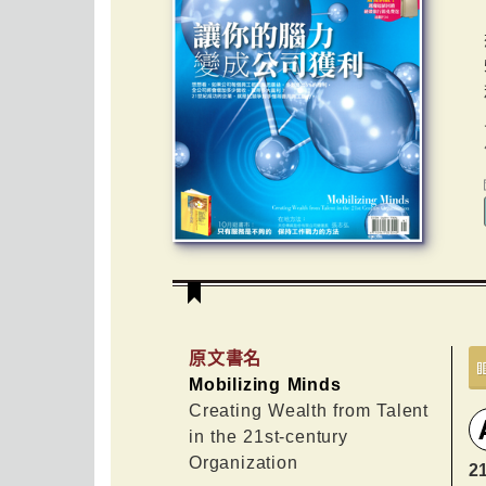
原文書名
Mobilizing Minds
Creating Wealth from Talent
in the 21st-century
Organization
2