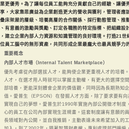
企業更優秀。為了讓每位員工能夠充分貢獻自己的經驗、讓優
分享，大家集思廣益為企業創造更大的營收與獲利，管理者應
除疊床架屋的層級、培養高層的合作關係、採行動態管理、推
識、有意義的激勵與獎勵、訂定各職務的特定指標、把組織設計
，建立企業內部人力資源和知識管理的良好環境。打造21世
一位員工腦中的無形資產，共同形成企業最龐大也最具競爭力
重要概念
內部人才市場（Internal Talent Marketplace）
優先考慮從內部選拔人才，能夠使企業更重視人才的培養
人才，在選才用人時就可以掌握主動權，有更大的選擇空
部培養，更能深刻體會企業的價值觀，同時因為長期熟知
值。愛普生（EPSON）在發掘人才方面，除了要求要有
實現自己的夢想。愛普生於1990年實施內部公開徵才制
心的員工在公司內部實現生涯規畫。這套制度讓有意願的
長領域對內公開，並自我推銷，主動表達未來希望加入的工
加入，到了2002年，隨著智慧財產權、專利處理部門擴編