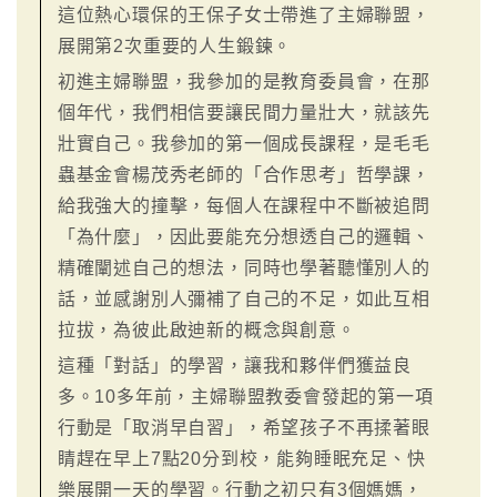
這位熱心環保的王保子女士帶進了主婦聯盟，
展開第2次重要的人生鍛鍊。
初進主婦聯盟，我參加的是教育委員會，在那
個年代，我們相信要讓民間力量壯大，就該先
壯實自己。我參加的第一個成長課程，是毛毛
蟲基金會楊茂秀老師的「合作思考」哲學課，
給我強大的撞擊，每個人在課程中不斷被追問
「為什麼」，因此要能充分想透自己的邏輯、
精確闡述自己的想法，同時也學著聽懂別人的
話，並感謝別人彌補了自己的不足，如此互相
拉拔，為彼此啟迪新的概念與創意。
這種「對話」的學習，讓我和夥伴們獲益良
多。10多年前，主婦聯盟教委會發起的第一項
行動是「取消早自習」，希望孩子不再揉著眼
睛趕在早上7點20分到校，能夠睡眠充足、快
樂展開一天的學習。行動之初只有3個媽媽，