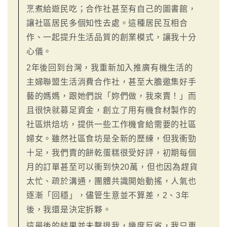
烹煮給遊民吃；合作社甚至有自己的圖書館，
讓社區居民多個知性去處。這種居民互相合
作、一起提升生活品質的創業模式，讓我十分
心儀。
2年後回到台灣，我重新加入推廣有機生活的
主婦聯盟生活消費合作社，甚至大膽邀集好手
藝的媽媽，跟她們說「妳們做，我來賣！」而
且很快就募足資金，創立了用有機食材製作的
社區烘焙坊，提供一些工作機會給需要的社區
婦女。雖然社區食坊是全新的歷練，但我衝勁
十足，我們賣的餅乾蛋糕很受好評，初期每個
月的訂單甚至可以衝到快20萬，但也因為趕貨
太忙、疏於溝通，團體共識開始動搖，人氣也
逐漸「回穩」，儘管生意並不算差，2、3年
後，我還是決定拆夥。
這最後的結果並未擊退我，幾度反省，我只更