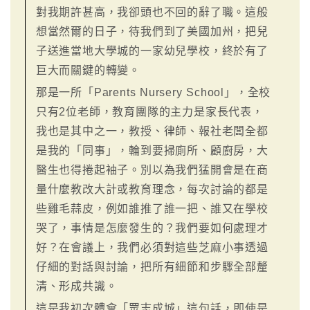
對我期許甚高，我卻頭也不回的辭了職。這般
想當然爾的日子，待我們到了美國加州，把兒
子送進當地大學城的一家幼兒學校，終於有了
巨大而關鍵的轉變。
那是一所「Parents Nursery School」，全校
只有2位老師，教育團隊的主力是家長代表，
我也是其中之一，教授、律師、報社老闆全都
是我的「同事」，輪到要掃廁所、顧廚房，大
醫生也得捲起袖子。別以為我們猛開會是在商
量什麼教改大計或教育理念，每次討論的都是
些雞毛蒜皮，例如誰推了誰一把、誰又在學校
哭了，事情是怎麼發生的？我們要如何處理才
好？在會議上，我們必須對這些芝麻小事透過
仔細的對話與討論，把所有細節和步驟全部釐
清、形成共識。
這是我初次體會「眾志成城」這句話，即使是