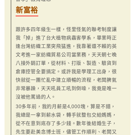
新富裕
跟許多四年級生一樣，怪里怪氣的聯考制度讓
我「掉」進了台大植物病蟲害學系，畢業時正
逢台灣紡織工業突飛猛進，我靠著還不賴的英
文考進一家紡織貿易公司當業務，天天朝七晚
八接外銷訂單，從材料、打版、製造、驗貨到
倉庫控管全要搞定。或許我是學理工出身，很
快就從一團忙亂中建立順暢的流程，老闆脾氣
非常暴躁，天天吼員工吼到倒噪，我竟是唯一
沒被他罵過的人。
30多年前，我的月薪是4,000塊，算是不錯，
我總是一拿到薪水袋，轉手就整包交給媽媽，
從不在意到底存了多少錢。數年後結婚生子，
先生要赴美念博士班，儘管工作順利、老闆又