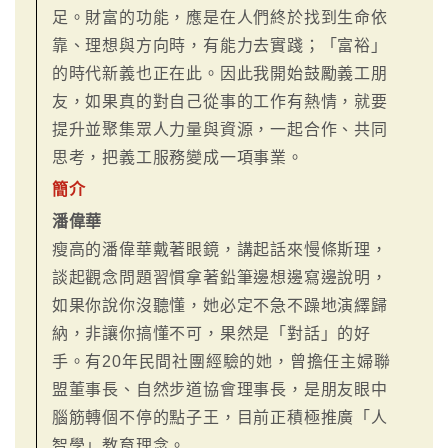
足。財富的功能，應是在人們終於找到生命依
靠、理想與方向時，有能力去實踐；「富裕」
的時代新義也正在此。因此我開始鼓勵義工朋
友，如果真的對自己從事的工作有熱情，就要
提升並聚集眾人力量與資源，一起合作、共同
思考，把義工服務變成一項事業。
簡介
潘偉華
瘦高的潘偉華戴著眼鏡，講起話來慢條斯理，
談起觀念問題習慣拿著鉛筆邊想邊寫邊說明，
如果你說你沒聽懂，她必定不急不躁地演繹歸
納，非讓你搞懂不可，果然是「對話」的好
手。有20年民間社團經驗的她，曾擔任主婦聯
盟董事長、自然步道協會理事長，是朋友眼中
腦筋轉個不停的點子王，目前正積極推廣「人
智學」教育理念。