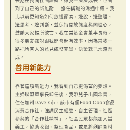
長期在民間社團歷鍊，讓我一層層成長，也看
到了自己的新能耐──擔任稱職的溝通中樞。我
比以前更知道如何放慢節奏，邊說、邊整理、
邊思考、邊判斷，並保持開放態度與同理心，
鼓勵大家暢所欲言。我在當基金會董事長時，
很多朋友都說跟我開會超有效率，因為當我一
路把所有人的意見統整完畢，決策就已水道渠
成。
善用新能力
靠著這項新能力，我看到自己更渴望的夢想。
主婦聯盟董事長卸任後，我帶兒子出國念書，
住在加州Daveis市，該市有個Food Coop食品
消費合作社，強調民主經營、自主管理、社區
參與的「合作社精神」，社區民眾都能加入當
義工，協助收銀、整理食品，或是將剩餘食材