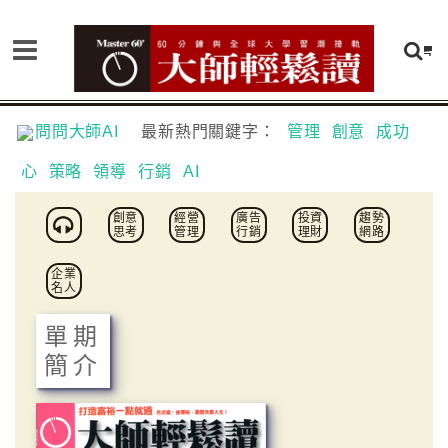
問問大師AI
最新熱門關鍵字：
管理
創意
成功
心
策略
領導
行銷
AI
創意
經營
廣告
投資
趨勢
思考
管理
行銷
理財
網路
企業
名人
單期
簡介