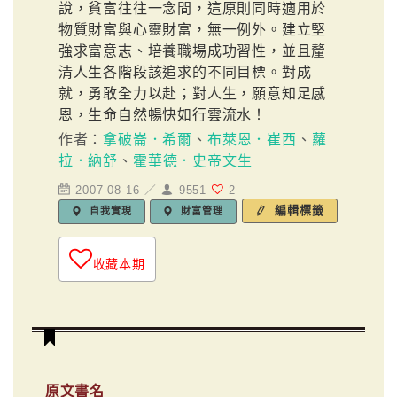
說，貧富往往一念間，這原則同時適用於
物質財富與心靈財富，無一例外。建立堅
強求富意志、培養職場成功習性，並且釐
清人生各階段該追求的不同目標。對成
就，勇敢全力以赴；對人生，願意知足感
恩，生命自然暢快如行雲流水！
作者：
拿破崙．希爾
、
布萊恩．崔西
、
蘿
拉．納舒
、
霍華德．史帝文生
2007-08-16 ／
9551
2
編輯標籤
自我實現
財富管理
收藏本期
原文書名