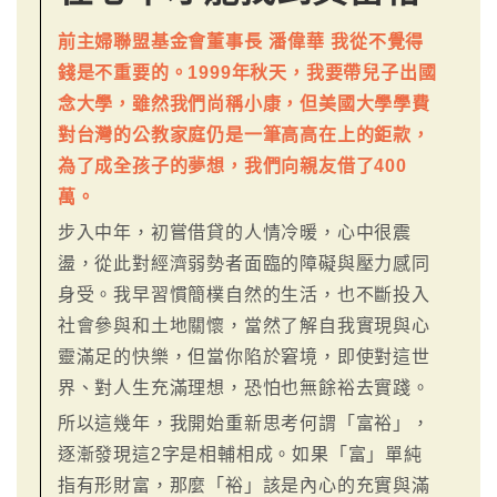
前主婦聯盟基金會董事長 潘偉華 我從不覺得
錢是不重要的。1999年秋天，我要帶兒子出國
念大學，雖然我們尚稱小康，但美國大學學費
對台灣的公教家庭仍是一筆高高在上的鉅款，
為了成全孩子的夢想，我們向親友借了400
萬。
步入中年，初嘗借貸的人情冷暖，心中很震
盪，從此對經濟弱勢者面臨的障礙與壓力感同
身受。我早習慣簡樸自然的生活，也不斷投入
社會參與和土地關懷，當然了解自我實現與心
靈滿足的快樂，但當你陷於窘境，即使對這世
界、對人生充滿理想，恐怕也無餘裕去實踐。
所以這幾年，我開始重新思考何謂「富裕」，
逐漸發現這2字是相輔相成。如果「富」單純
指有形財富，那麼「裕」該是內心的充實與滿