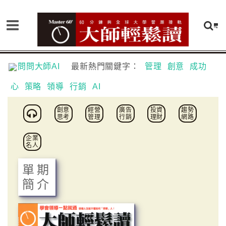
問問大師AI
最新熱門關鍵字：
管理
創意
成功
心
策略
領導
行銷
AI
創意
經營
廣告
投資
趨勢
思考
管理
行銷
理財
網路
企業
名人
單期
簡介