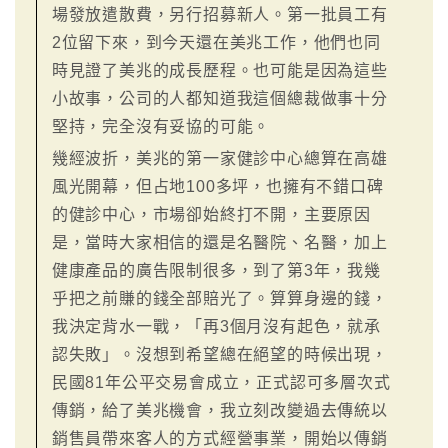
場發放遣散費，另行招募新人。第一批員工有
2位留下來，到今天還在美兆工作，他們也同
時見證了美兆的成長歷程。也可能是因為這些
小故事，公司的人都知道我這個總裁做事十分
堅持，完全沒有妥協的可能。
幾經波折，美兆的第一家健診中心總算在高雄
風光開幕，但占地100多坪，也擁有不錯口碑
的健診中心，市場卻始終打不開，主要原因
是，當時大家相信的還是名醫院、名醫，加上
健康產品的廣告限制很多，到了第3年，我幾
乎把之前賺的錢全部賠光了。算算身邊的錢，
我決定背水一戰，「再3個月沒有起色，就承
認失敗」。沒想到希望總在絕望的時候出現，
民國81年公平交易會成立，正式認可多層次式
傳銷，給了美兆機會，我立刻改變過去傳統以
銷售員帶來客人的方式經營事業，開始以傳銷