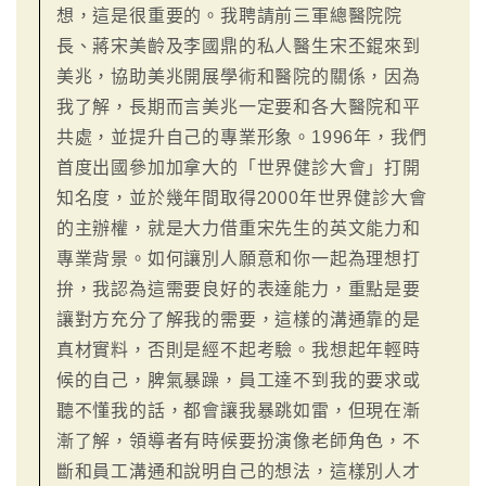
想，這是很重要的。我聘請前三軍總醫院院
長、蔣宋美齡及李國鼎的私人醫生宋丕錕來到
美兆，協助美兆開展學術和醫院的關係，因為
我了解，長期而言美兆一定要和各大醫院和平
共處，並提升自己的專業形象。1996年，我們
首度出國參加加拿大的「世界健診大會」打開
知名度，並於幾年間取得2000年世界健診大會
的主辦權，就是大力借重宋先生的英文能力和
專業背景。如何讓別人願意和你一起為理想打
拚，我認為這需要良好的表達能力，重點是要
讓對方充分了解我的需要，這樣的溝通靠的是
真材實料，否則是經不起考驗。我想起年輕時
候的自己，脾氣暴躁，員工達不到我的要求或
聽不懂我的話，都會讓我暴跳如雷，但現在漸
漸了解，領導者有時候要扮演像老師角色，不
斷和員工溝通和說明自己的想法，這樣別人才