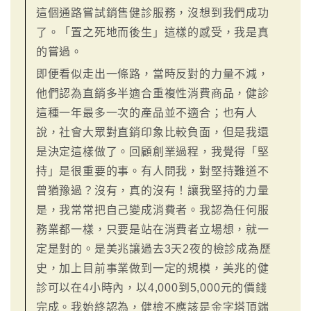
這個通路嘗試銷售健診服務，沒想到我們成功
了。「置之死地而後生」這樣的感受，我是真
的嘗過。
即便看似走出一條路，當時反對的力量不減，
他們認為直銷多半適合重複性消費商品，健診
這種一年最多一次的產品並不適合；也有人
說，社會大眾對直銷印象比較負面，但是我還
是決定這樣做了。回顧創業過程，我覺得「堅
持」是很重要的事。有人問我，對堅持難道不
曾猶豫過？沒有，真的沒有！讓我堅持的力量
是，我常常把自己變成消費者。我認為任何服
務業都一樣，只要是站在消費者立場想，就一
定是對的。是美兆讓過去3天2夜的檢診成為歷
史，加上目前事業做到一定的規模，美兆的健
診可以在4小時內，以4,000到5,000元的價錢
完成。我始終認為，健檢不應該是金字塔頂端