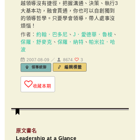
越領導沒有捷徑，把握溝通、決策、執行3
大基本功，融會貫通，你也可以自創獨到
的領導哲學。只要學會領導，帶人處事沒
煩惱！
作者：
約翰．巴多尼
、
J．愛德華．魯梭
、
保羅．舒麥克
、
保羅．納特
、
帕米拉．哈
波
2007-08-09 ／
8674
3
編輯標籤
領導統御
收藏本期
原文書名
Leadership at a Glance