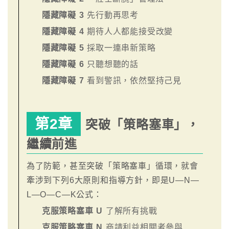
隱藏障礙 3
先行動再思考
隱藏障礙 4
期待人人都能接受改變
隱藏障礙 5
採取一連串新策略
隱藏障礙 6
只聽想聽的話
隱藏障礙 7
看到警訊，依然堅持己見
第2章
突破「策略塞車」，
繼續前進
為了防範，甚至突破「策略塞車」循環，就會
牽涉到下列6大原則和指導方針，即是U—N—
L—O—C—K公式：
克服策略塞車 U
了解所有挑戰
克服策略塞車 N
商請利益相關者參與