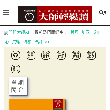
問問大師AI
最新熱門關鍵字：
管理
創意
成功
心
策略
領導
行銷
AI
創意
經營
廣告
投資
趨勢
思考
管理
行銷
理財
網路
企業
名人
單期
簡介