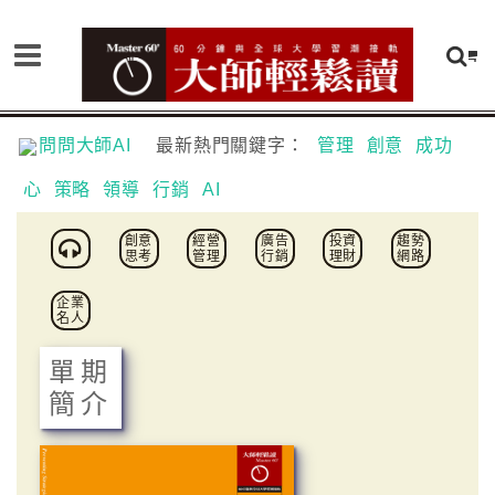
問問大師AI
最新熱門關鍵字：
管理
創意
成功
心
策略
領導
行銷
AI
創意
經營
廣告
投資
趨勢
思考
管理
行銷
理財
網路
企業
名人
單期
簡介