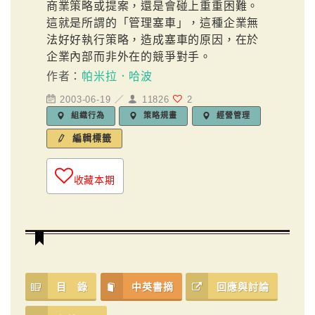
商業策略或提案，還是會碰上重重困難。
這就是所謂的「管理塞車」，這種企業無
法好好執行策略，造成塞車的原因，在於
企業內部而非外在的競爭對手。
作者：
帕米拉．哈波
2003-06-19 ／
11826
2
組織行為
策略規畫
經營管理
編輯標籤
收藏本期
目 錄
中英書摘
回應與討論