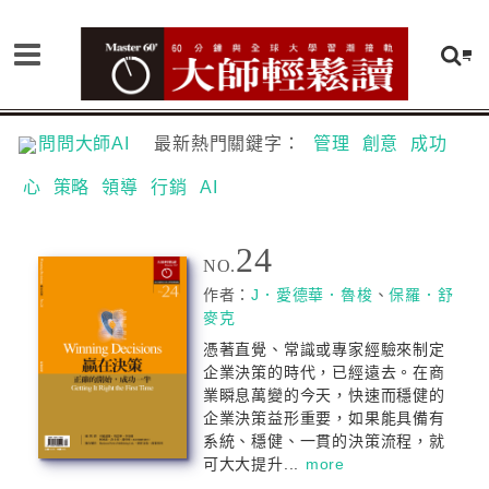
問問大師AI
最新熱門關鍵字：
管理
創意
成功
心
策略
領導
行銷
AI
24
NO.
作者：
J．愛德華．魯梭
、
保羅．舒
麥克
憑著直覺、常識或專家經驗來制定
企業決策的時代，已經遠去。在商
業瞬息萬變的今天，快速而穩健的
企業決策益形重要，如果能具備有
系統、穩健、一貫的決策流程，就
可大大提升...
more