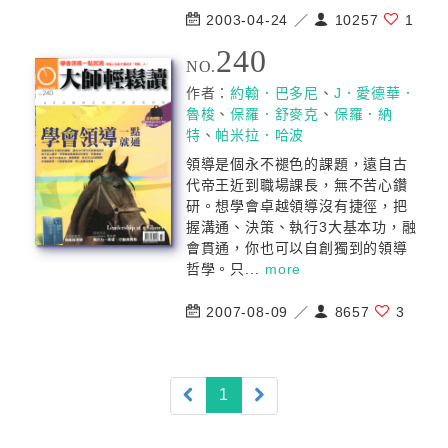
2003-04-24 ／
10257
1
240
NO.
作者：
約翰．巴多尼
、
J．愛德華．
魯梭
、
保羅．舒麥克
、
保羅．納
特
、
帕米拉．哈波
領導是個永不褪色的課題，遠自古
代帝王近到職場課長，無不苦心鑽
研。想學會卓越領導沒有捷徑，把
握溝通、決策、執行3大基本功，融
會貫通，你也可以自創獨到的領導
哲學。只...
more
2007-08-09 ／
8657
3
(current)
1