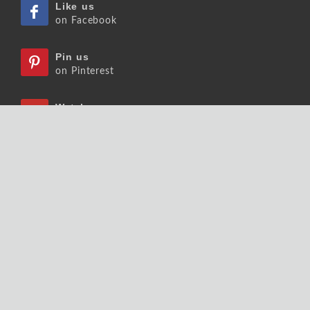
Like us
on Facebook
Pin us
on Pinterest
Watch us
on Youtube
Listen us
on Podcast
Follow us
on Slideshare