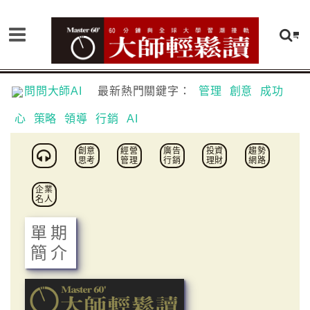
問問大師AI
最新熱門關鍵字：
管理
創意
成功
心
策略
領導
行銷
AI
創意
經營
廣告
投資
趨勢
思考
管理
行銷
理財
網路
企業
名人
單期
簡介