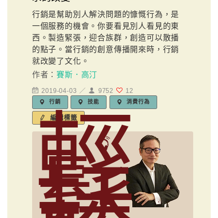
行銷是幫助別人解決問題的慷慨行為，是
一個服務的機會。你要看見別人看見的東
西。製造緊張，迎合族群，創造可以散播
的點子。當行銷的創意傳播開來時，行銷
就改變了文化。
作者：
賽斯．高汀
2019-04-03 ／
9752
12
行銷
技能
消費行為
輕
編輯標籤
鬆