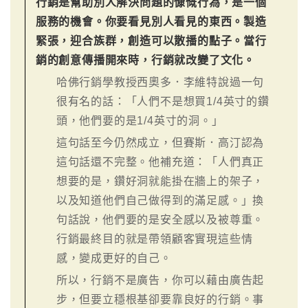
行銷是幫助別人解決問題的慷慨行為，是一個
服務的機會。你要看見別人看見的東西。製造
緊張，迎合族群，創造可以散播的點子。當行
銷的創意傳播開來時，行銷就改變了文化。
哈佛行銷學教授西奧多．李維特說過一句
很有名的話：「人們不是想買1/4英寸的鑽
頭，他們要的是1/4英寸的洞。」
這句話至今仍然成立，但賽斯．高汀認為
這句話還不完整。他補充道：「人們真正
想要的是，鑽好洞就能掛在牆上的架子，
以及知道他們自己做得到的滿足感。」換
句話說，他們要的是安全感以及被尊重。
行銷最終目的就是帶領顧客實現這些情
感，變成更好的自己。
所以，行銷不是廣告，你可以藉由廣告起
步，但要立穩根基卻要靠良好的行銷。事