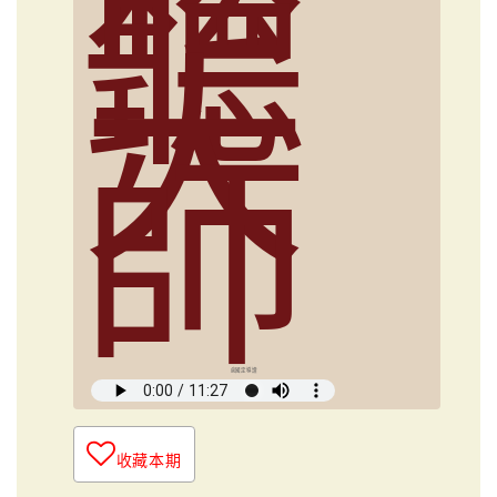
聽
大
師
俞國定導讀
收藏本期