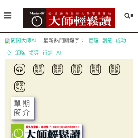
問問大師AI
最新熱門關鍵字：
管理
創意
成功
心
策略
領導
行銷
AI
創意
經營
廣告
投資
趨勢
思考
管理
行銷
理財
網路
企業
名人
單期
簡介