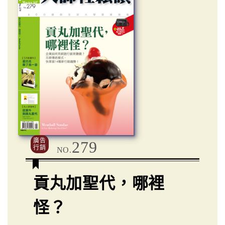
廣告
279
行銷
NO.
貢丸加聖代，哪裡
怪？