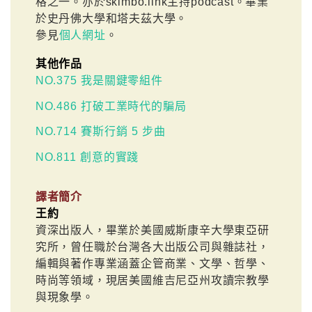
格之一。亦於skimbo.link主持podcast。畢業
於史丹佛大學和塔夫茲大學。
參見
個人網址
。
其他作品
NO.375 我是關鍵零組件
NO.486 打破工業時代的騙局
NO.714 賽斯行銷 5 步曲
NO.811 創意的實踐
譯者簡介
王約
資深出版人，畢業於美國威斯康辛大學東亞研
究所，曾任職於台灣各大出版公司與雜誌社，
編輯與著作專業涵蓋企管商業、文學、哲學、
時尚等領域，現居美國維吉尼亞州攻讀宗教學
與現象學。