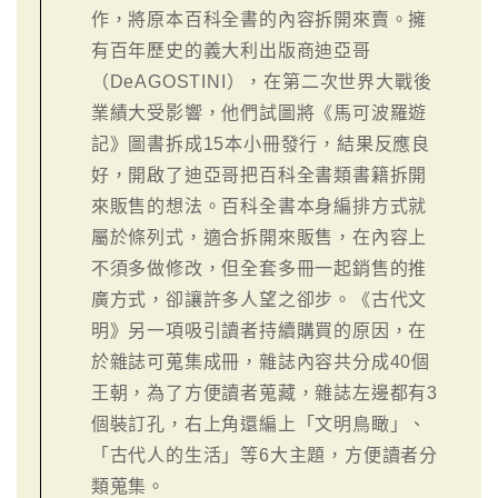
作，將原本百科全書的內容拆開來賣。擁
有百年歷史的義大利出版商迪亞哥
（DeAGOSTINI），在第二次世界大戰後
業績大受影響，他們試圖將《馬可波羅遊
記》圖書拆成15本小冊發行，結果反應良
好，開啟了迪亞哥把百科全書類書籍拆開
來販售的想法。百科全書本身編排方式就
屬於條列式，適合拆開來販售，在內容上
不須多做修改，但全套多冊一起銷售的推
廣方式，卻讓許多人望之卻步。《古代文
明》另一項吸引讀者持續購買的原因，在
於雜誌可蒐集成冊，雜誌內容共分成40個
王朝，為了方便讀者蒐藏，雜誌左邊都有3
個裝訂孔，右上角還編上「文明鳥瞰」、
「古代人的生活」等6大主題，方便讀者分
類蒐集。