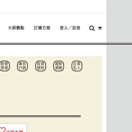
大師觀點
訂購方案
登入／註冊
經營
廣告
投資
趨勢
企業
管理
行銷
理財
網路
名人