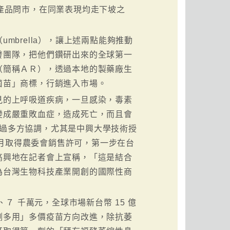
快新產品問市，在同業表現均走下坡之
brella），讓上述兩點能夠推動
發團隊，把他們鑽研出來的全球第一
（簡稱ＡＲ），透過本地的製藥廠生
菌苗」商標，行銷進入市場。
見的上呼吸道疾病，一旦感染，毒素
變成嚴重敗血症，造成死亡，而且會
經過多方協調，尤其是中興大學技術授
6 月取得農委會銷售許可，第一步在台
高興地在記者會上宣稱，「這是結合
為台灣生物科技產業開創的國際性商
７ 千萬元，全球市場新台幣 15 億
劑多用」多價疫苗方向改進，除抗萎