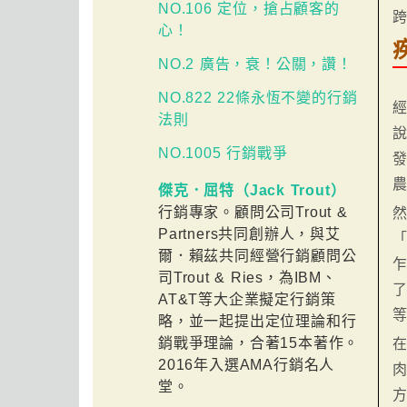
NO.106 定位，搶占顧客的
心！
NO.2 廣告，衰！公關，讚！
NO.822 22條永恆不變的行銷
經
法則
說
NO.1005 行銷戰爭
發
傑克．屈特（Jack Trout）
行銷專家。顧問公司Trout &
然
Partners共同創辦人，與艾
「
爾．賴茲共同經營行銷顧問公
司Trout & Ries，為IBM、
AT&T等大企業擬定行銷策
略，並一起提出定位理論和行
銷戰爭理論，合著15本著作。
在
2016年入選AMA行銷名人
肉
堂。