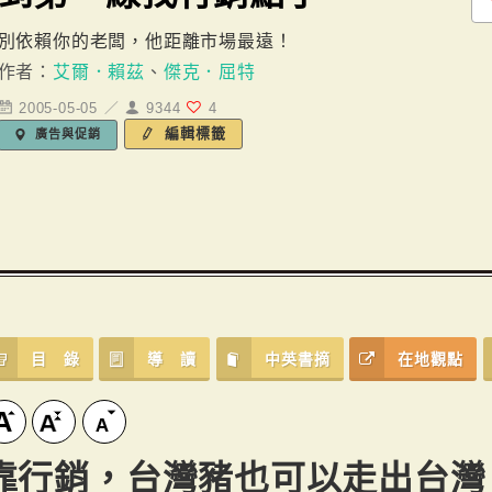
別依賴你的老闆，他距離市場最遠！
作者：
艾爾．賴茲
、
傑克．屈特
2005-05-05 ／
9344
4
編輯標籤
廣告與促銷
目 錄
導 讀
中英書摘
在地觀點
靠行銷，台灣豬也可以走出台灣