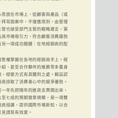
心思放在市場上，從顧客與產品（或
－拜耳個案中，不僅應用到，由管理
主管也接受部門主管的戰略建言，第
品具市場吸引力，符合顧客消費趨勢
有另一項成功關鍵：在地經銷商的配
銷售權掌握在各地的經銷商手上。經
介紹、甚至合作夥伴的推薦等多重身
務，經營方式有其獨到之處。賴茲認
銷商掠取了消費者心中的競爭優勢。
前一年先把隔年的進貨支票開出來，
六至七成的預期營業規模，是一項雙
銷商授課、提供國際市場新知，以合
以見證其有效度。