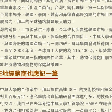
縮性鼻炎外，同時能夠防止其他疾病，潛在市場不可計量。拜
重組毒素及不活化混合菌苗」台灣行銷代理權，第一年保證銷售量
了台灣市場外，韓國、泰國、越南和菲律賓都是預設的市場目
發展潛力，拜耳的全球通路將是最大助力。
台灣的銷售，上市後就供不應求，今年也初步賣進韓國市場，
的戰略分析。而與中興大學、製藥廠的合作關係上，中興大學
，與國際級的跨國產銷平台一同切磋。拜耳集團發跡於德國，
。直至 2003 年底，全球員工人數約為 115,400 名，年
藥工業領域中首屈一指的國際性企業，其中，動物保健處目前
力於經濟動物和寵物的保健與護理。
在地經銷商也應記一筆
中興大學的合作案中，拜耳提供高達 30％ 的技術授權回饋
司對此百般肯定，應允繼續出資協助研發團隊進行多元的技術
行交流，我自己在去年考進中興大學社管學院 EMBA 在職
攬，雙方合作相當綿密；而以拜耳架設的此一產學平台，導引