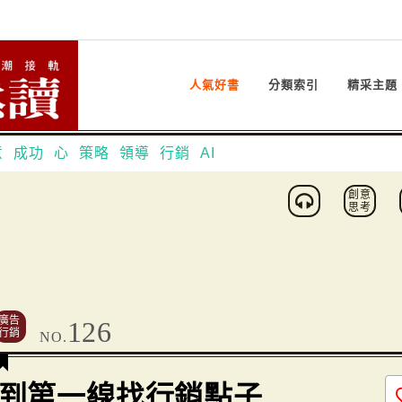
人氣好書
分類索引
精采主題
意
成功
心
策略
領導
行銷
AI
創意
思考
廣告
126
行銷
NO.
到第一線找行銷點子