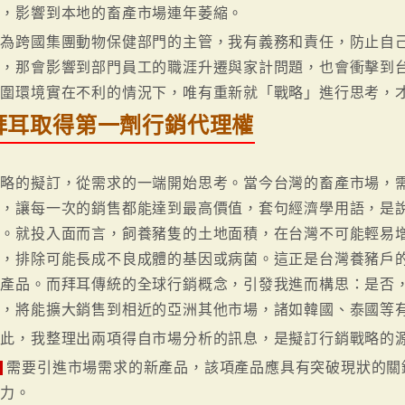
慾，影響到本地的畜產市場連年萎縮。
身為跨國集團動物保健部門的主管，我有義務和責任，防止自
除，那會影響到部門員工的職涯升遷與家計問題，也會衝擊到
周圍環境實在不利的情況下，唯有重新就「戰略」進行思考，
拜耳取得第一劑行銷代理權
戰略的擬訂，從需求的一端開始思考。當今台灣的畜產市場，
品，讓每一次的銷售都能達到最高價值，套句經濟學用語，是
式。就投入面而言，飼養豬隻的土地面積，在台灣不可能輕易
況，排除可能長成不良成體的基因或病菌。這正是台灣養豬戶
新產品。而拜耳傳統的全球行銷概念，引發我進而構思：是否
品，將能擴大銷售到相近的亞洲其他市場，諸如韓國、泰國等
因此，我整理出兩項得自市場分析的訊息，是擬訂行銷戰略的
需要引進市場需求的新產品，該項產品應具有突破現狀的關
能力。