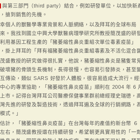
與第三部門（third party）結合，例如研發單位，以加
時，搶到銷售的先機。
幸個人的獸醫學專業背景和人脈網絡，以及拜耳的全球布局（um
起來。我找到國立中興大學獸醫病理學研究所教授簡茂盛的研
個利用基因工程生產的「豬萎縮性鼻炎重組次單位毒素疫苗」
產，掛上拜耳的「拜有福豬萎縮性鼻炎重組毒素及不活化混合
簡茂盛教授的研究做得很扎實，他說，豬萎縮性鼻炎是豬隻常
會破壞豬的骨頭生長機制，長得很慢，也容易引發肺炎，甚至
互傳染，類似 SARS 好發於人體般，很容易造成大流行。
中心的專業協助，「豬萎縮性鼻炎疫苗」順利在 2004 年 
灣上市。記得台灣拜耳公司醫療保健事業群前總經理史瑞德，
台灣先進的研發及製造技術，透過拜耳遍及全球的行銷網路，
業模式。」
估計，「豬萎縮性鼻炎疫苗」在台灣每年的產值約新台幣 ６、
元左右，簡茂盛教授還在持續研發，希望朝更具實用性的「一