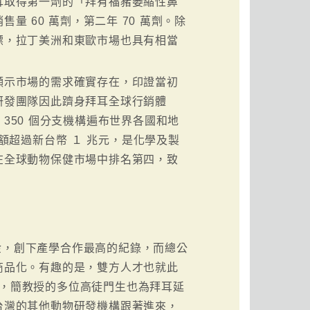
耳取得第一劑的「拜有福豬萎縮性鼻
 60 萬劑，第二年 70 萬劑。除
標，拉丁美洲和東歐市場也具有相當
顯示市場的需求確實存在，印證當初
研發團隊因此躋身拜耳全球行銷體
350 個分支機構遍布世界各國和地
營業額超過新台幣 １ 兆元，是化學及製
在全球動物保健市場中排名第四，致
金，創下產學合作最高的紀錄，而總公
商品化。有趣的是，雙方人才也就此
班，簡教授的多位高徒門生也為拜耳延
台灣的其他動物研發機構跟著進來，