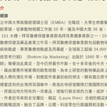
簡介
余順旗
立中興大學高階經理碩士班（EMBA）在職班，大學主修獸
創業過，從事動物相關工作逾 20 年，遍及中國大陸 36 
 101 大樓。拜耳醫療保健事業群為拜耳集團事業群之一，200
球醫療保健及藥品產業之牛耳。拜耳醫療保健事業群包括動物
病檢驗處、專業醫療檢驗處及西藥處，全球員工超過 34,000
逆思考行銷》（Bottom-Up Marketing）出版於 1990 
大師」聲譽自此奠定，至今仍然著作不斷。在十多年後的今天
人，藉由實務市場累積的銷售經驗，為本土研發的動物藥品掛
銷進入標的潛在市場，對應起作者最初始的想法，頗有鑑古照
這裡要提到的台灣拜耳個案中，既為在地研發團隊打開國際的
作，挖掘出地方特色的一流產品，增強行銷全球的力量。或許
，作者近年來和女兒蘿拉．賴茲（Laura Ries）合組的賴茲賴
銷的戰略諮詢，融合了品牌、公關、科技等在行銷議題和活動