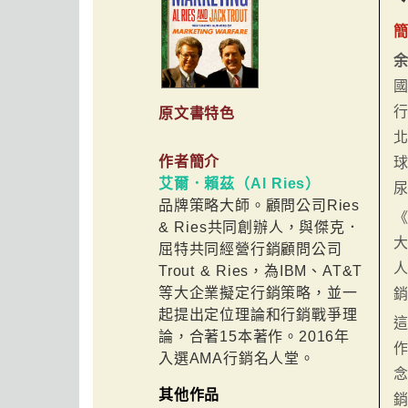
國
行
原文書特色
北
作者簡介
艾爾．賴茲（Al Ries）
尿
品牌策略大師。顧問公司Ries
《
& Ries共同創辦人，與傑克．
屈特共同經營行銷顧問公司
Trout & Ries，為IBM、AT&T
等大企業擬定行銷策略，並一
起提出定位理論和行銷戰爭理
論，合著15本著作。2016年
入選AMA行銷名人堂。
念
其他作品