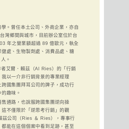
醫學。曾任本土公司、外商企業，亦自
省、台灣鄉間與城市，目前辦公室位於台
3 年之營業額超過 89 億歐元，執全
保健處、生物製劑處、消費品處、糖
 人。
年，作者艾爾．賴茲（Al Ries）的「行銷
，我以一介非行銷背景的專業經理
上跨國集團拜耳公司的牌子，成功行
今的趣味。
銷售通路，也說服跨國集團逆向操
，這不僅限於「逆思考行銷」的觀
茲公司（Ries ＆ Ries），專事行
，都能在這個個案中看到足跡，甚至