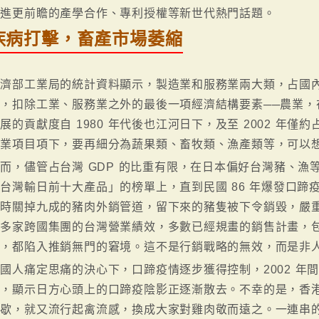
跨進更前瞻的產學合作、專利授權等新世代熱門話題。
疾病打擊，畜產市場萎縮
濟部工業局的統計資料顯示，製造業和服務業兩大類，占國內生
，扣除工業、服務業之外的最後一項經濟結構要素──農業，在
展的貢獻度自 1980 年代後也江河日下，及至 2002 年僅約占
農業項目項下，要再細分為蔬果類、畜牧類、漁產類等，可以
而，儘管占台灣 GDP 的比重有限，在日本偏好台灣豬、
台灣輸日前十大產品」的榜單上，直到民國 86 年爆發口蹄
乍時關掉九成的豬肉外銷管道，留下來的豬隻被下令銷毀，嚴
了多家跨國集團的台灣營業績效，多數已經規畫的銷售計畫，
等，都陷入推銷無門的窘境。這不是行銷戰略的無效，而是非
國人痛定思痛的決心下，口蹄疫情逐步獲得控制，2002 年
，顯示日方心頭上的口蹄疫陰影正逐漸散去。不幸的是，香港
方歇，就又流行起禽流感，換成大家對雞肉敬而遠之。一連串