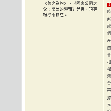
《美之為物》、《國家公園之
2
父：蠻荒的謬爾》等書，現專
職從事翻譯。
所
相
權
據