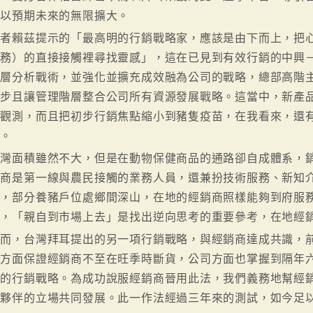
可以預期未來的無限擴大。
作者賴茲提示的「最高明的行銷戰略家，應該是由下而上，把
服務）的直接接觸裡尋找靈感」，這在已見到有效行銷的中興
階層分析戰術，並強化並擴充成效融為公司的戰略，總部高階
三步且讓管理階層整合公司所有資源發展戰略。這當中，新產
的觀測，而且把初步行銷焦點縮小到豬隻疫苗，在我看來，還
合。
台灣面積雖然不大，但是在動物保健商品的通路卻自成體系，
銷商是第一線與農民接觸的業務人員，還兼扮技術服務、新知
分，部分養豬戶位處鄉間深山，在地的經銷商照樣能夠到府服
為，「親自到市場上去」是找出逆向思考的重要參考，在地經
然而，台灣拜耳提出的另一項行銷戰略，與經銷商達成共識，
一方面保證經銷商不至在旺季時斷貨，公司方面也掌握到隔年
贏的行銷戰略。為成功說服經銷商晉用此法，我們義務地幫經
作夥伴的立場共同發展。此一作法經過三年來的測試，如今足