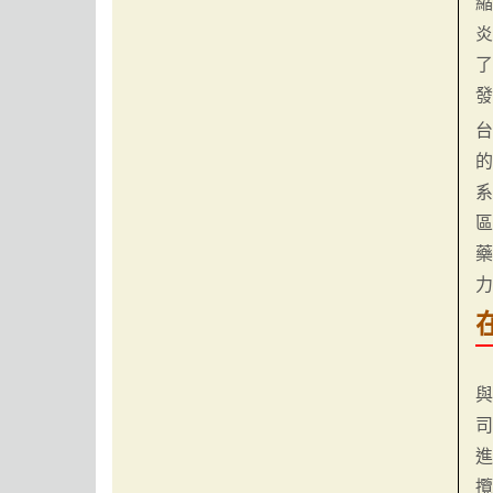
炎
系
區
與
進