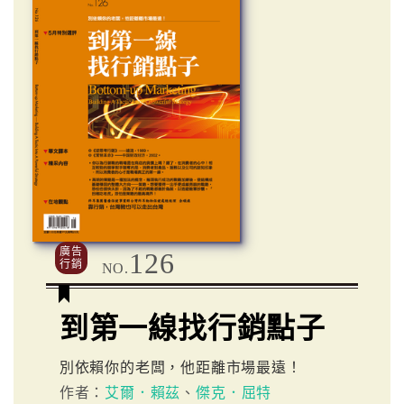
廣告
126
行銷
NO.
到第一線找行銷點子
別依賴你的老闆，他距離市場最遠！
作者：
艾爾．賴茲
、
傑克．屈特