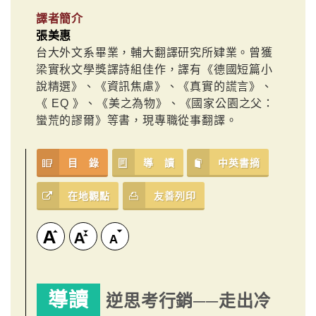
譯者簡介
張美惠
台大外文系畢業，輔大翻譯研究所肄業。曾獲
梁實秋文學獎譯詩組佳作，譯有《德國短篇小
說精選》、《資訊焦慮》、《真實的謊言》、
《 EQ 》、《美之為物》、《國家公園之父：
蠻荒的謬爾》等書，現專職從事翻譯。
目 錄
導 讀
中英書摘
在地觀點
友善列印
導讀
逆思考行銷──走出冷