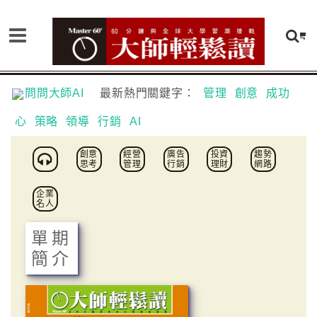
問問大師AI
最新熱門關鍵字：
管理
創意
成功
心
策略
領導
行銷
AI
創意
經營
廣告
投資
趨勢
思考
管理
行銷
理財
網路
企業
名人
單期
簡介