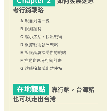
Chapter 2
如何發展逆思
考行銷戰略
A
親自到第一線
B
觀測趨勢
C
縮小焦點，找出戰術
D
根據戰術發展戰略
E
說服高層接受你的戰略
F
推動逆思考行銷計畫
G
趁勝追擊或斷然停損
在地觀點
靠行銷，台灣豬
也可以走出台灣