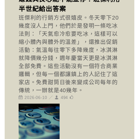
半世紀給出答案
班傑利的行銷方式很嬉皮。冬天零下20
幾度沒人上門，他們於是發明一條吃冰
法則：「天氣愈冷愈要吃冰，這樣可以
縮小體內與體外的溫差」，還推出促銷
活動：氣溫每往零下多降幾度，冰淇淋
就降價幾分錢，週年慶當天更是冰淇淋
全部免費。這些活動沒有一個符合商業
邏輯，但每一個都讓鎮上的人記住了這
家店。免費甜筒日後來變成公司每年的
傳統，一辦就是40幾年。
2026-06-10 ／
494