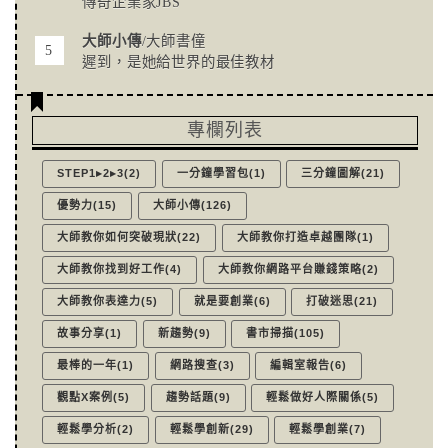
傳奇企業家JBS
大師小傳
/大師書僮
遲到，是她給世界的最佳教材
專欄列表
STEP1▸2▸3(2)
一分鐘學習包(1)
三分鐘圖解(21)
優勢力(15)
大師小傳(126)
大師教你如何突破現狀(22)
大師教你打造卓越團隊(1)
大師教你找到好工作(4)
大師教你網路平台賺錢策略(2)
大師教你表達力(5)
就是要創業(6)
打破迷思(21)
故事分享(1)
新趨勢(9)
書市掃描(105)
最棒的一年(1)
網路搜查(3)
編輯室報告(6)
觀點X案例(5)
趨勢話題(9)
輕鬆做好人際關係(5)
輕鬆學分析(2)
輕鬆學創新(29)
輕鬆學創業(7)