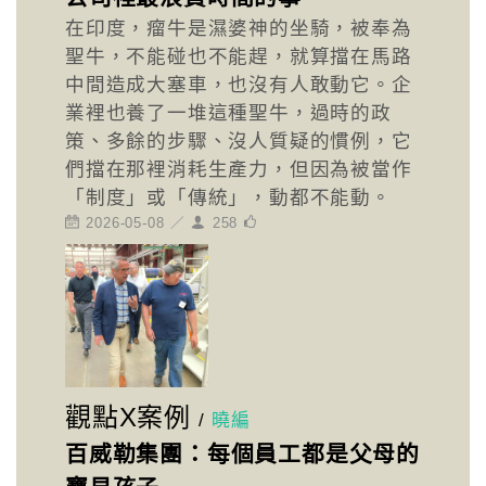
在印度，瘤牛是濕婆神的坐騎，被奉為
聖牛，不能碰也不能趕，就算擋在馬路
中間造成大塞車，也沒有人敢動它。企
業裡也養了一堆這種聖牛，過時的政
策、多餘的步驟、沒人質疑的慣例，它
們擋在那裡消耗生產力，但因為被當作
「制度」或「傳統」，動都不能動。
2026-05-08 ／
258
觀點X案例
/
曉編
百威勒集團：每個員工都是父母的