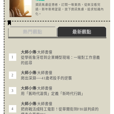
資訊焦慮症患者，訂閱一堆東西，從來沒看完
過，新年新希望是，放下資訊焦慮，追求知識內
化。
熱門觀點
最新觀點
大師小傳
/大師書僮
從學術象牙塔到企業轉型現場：一場對工作意義
的追尋
大師小傳
/大師書僮
爬出深淵──41歲老投手的逆襲
大師小傳
/大師書僮
用「舊時代溫情」定義「新時代行銷」
大師小傳
/大師書僮
把商戰活成特工電影！從華爾街到FBI談判桌的