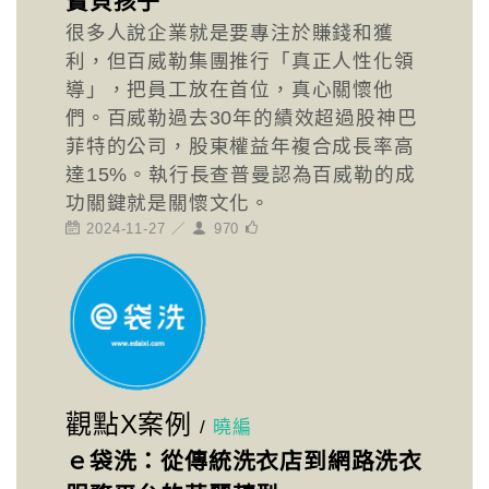
寶貝孩子
很多人說企業就是要專注於賺錢和獲
利，但百威勒集團推行「真正人性化領
導」，把員工放在首位，真心關懷他
們。百威勒過去30年的績效超過股神巴
菲特的公司，股東權益年複合成長率高
達15%。執行長查普曼認為百威勒的成
功關鍵就是關懷文化。
2024-11-27 ／
970
觀點X案例
/
曉編
ｅ袋洗：從傳統洗衣店到網路洗衣