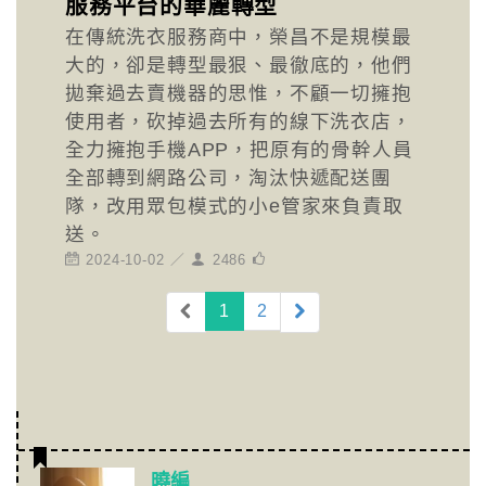
服務平台的華麗轉型
在傳統洗衣服務商中，榮昌不是規模最
大的，卻是轉型最狠、最徹底的，他們
拋棄過去賣機器的思惟，不顧一切擁抱
使用者，砍掉過去所有的線下洗衣店，
全力擁抱手機APP，把原有的骨幹人員
全部轉到網路公司，淘汰快遞配送團
隊，改用眾包模式的小e管家來負責取
送。
2024-10-02 ／
2486
(current)
1
2
曉編