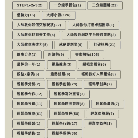
STEP1▸2▸3(2)
一分鐘學習包(1)
三分鐘圖解(21)
優勢力(15)
大師小傳(126)
大師教你如何突破現狀(22)
大師教你打造卓越團隊(1)
大師教你找到好工作(4)
大師教你網路平台賺錢策略(2)
大師教你表達力(5)
就是要創業(6)
打破迷思(21)
故事分享(1)
新趨勢(9)
書市掃描(105)
最棒的一年(1)
網路搜查(3)
編輯室報告(6)
觀點X案例(5)
趨勢話題(9)
輕鬆做好人際關係(5)
輕鬆學分析(2)
輕鬆學創新(29)
輕鬆學創業(7)
輕鬆學合作(12)
輕鬆學寫計畫書(3)
輕鬆學投資(11)
輕鬆學時間管理(8)
輕鬆學溝通(7)
輕鬆學策略(61)
輕鬆學管理(58)
輕鬆學簡報(7)
輕鬆學經營(1)
輕鬆學行銷(27)
輕鬆學談判(1)
輕鬆學銷售(2)
輕鬆學領導(35)