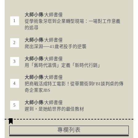
大師小傳
/大師書僮
從學術象牙塔到企業轉型現場：一場對工作意義
的追尋
大師小傳
/大師書僮
爬出深淵──41歲老投手的逆襲
大師小傳
/大師書僮
用「舊時代溫情」定義「新時代行銷」
大師小傳
/大師書僮
把商戰活成特工電影！從華爾街到FBI談判桌的傳
奇企業家JBS
大師小傳
/大師書僮
遲到，是她給世界的最佳教材
專欄列表