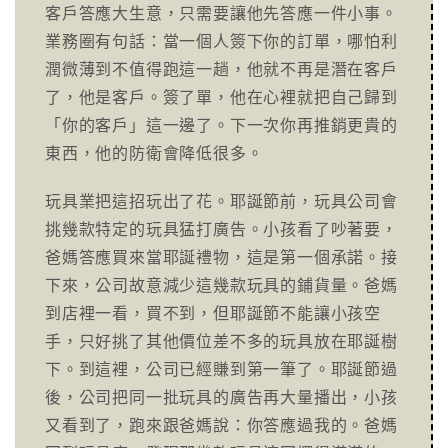
客戶答應大生意，只需要讓他先答應一件小事。
業務圈有句話：當一個人簽下你的訂單，哪怕利
潤微薄到不值得跑這一趟，他就不再是潛在客戶
了，他是客戶。簽了單，他在心裡就把自己歸到
「你的客戶」這一邊了。下一次你再推銷更貴的
東西，他的防衛會降低很多。
玩具業把這招玩出了花。耶誕節前，玩具公司會
挑幾款特定的玩具猛打廣告。小孩看了吵著要，
爸媽答應買來當耶誕禮物，這是第一個承諾。接
下來，公司故意減少這幾款玩具的鋪貨量。爸媽
到店裡一看，買不到，但耶誕節不能讓小孩空
手，只好挑了其他價位差不多的玩具放在耶誕樹
下。到這裡，公司已經賺到第一筆了。耶誕節過
後，公司把同一批玩具的廣告再大量播出，小孩
又看到了，跑來跟爸媽說：你答應過我的。爸媽