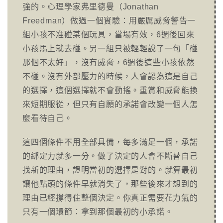
強的。心理學家弗里德曼（Jonathan
Freedman）做過一個實驗：用嚴厲威脅警告一
組小孩不准碰某個玩具，當場有效，6週後回來
小孩馬上就去碰。另一組只被輕輕說了一句「碰
那個不太好」，沒有威脅，6週後這些小孩依然
不碰。沒有外部壓力的時候，人會認為這是自己
的選擇，這個選擇就不會動搖。重賞和威脅能換
來短期服從，但只有自願的承諾會改變一個人怎
麼看待自己。
這四個條件不用全部具備，每多滿足一個，承諾
的綁定力就多一分。做了決定的人會不斷替自己
找新的理由，證明當初的選擇是對的。就算最初
讓他點頭的條件早就消失了，那些後來才想到的
理由已經撐得住整個決定。你真正需要花力氣的
只有一個環節：拿到那個最初的小承諾。