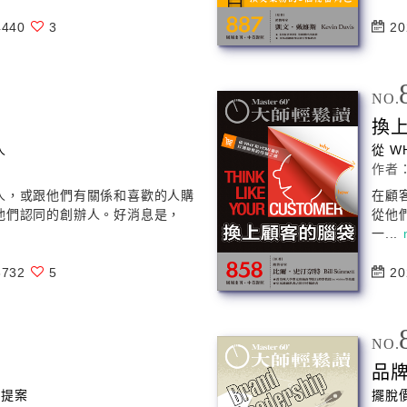
440
3
20
NO.
換
人
從 W
作者
人，或跟他們有關係和喜歡的人購
在顧
他們認同的創辦人。好消息是，
從他
一...
732
5
20
NO.
品
的提案
擺脫