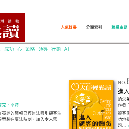
人氣好書
分類索引
精采主題
意
成功
心
策略
領導
行銷
AI
NO.
進
法
頂尖
塔克．卓特
作者
鮮亮麗的簡報已經無法吸引顧客注
顧客
提案製造魔法時刻，加入令人驚
功地
題...