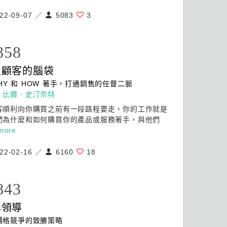
22-09-07 ／
5083
3
858
上顧客的腦袋
HY 和 HOW 著手，打通銷售的任督二脈
：
比爾．史汀奈特
客順利向你購買之前有一段路程要走，你的工作就是
們為什麼和如何購買你的產品或服務著手，與他們
more
22-02-16 ／
6160
18
843
牌領導
價格競爭的致勝策略