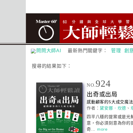
問問大師AI
最新熱門關鍵字：
管理
創
搜尋
的結果如下：
924
NO.
出奇或出局
感動顧客的5大成交魔
作者：
黛安娜．坎德
、
四平八穩的提案或是光
意，你必須刻意為你的
奇...
more