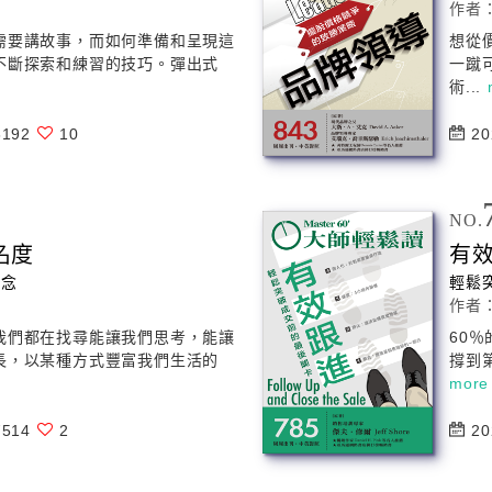
作者
需要講故事，而如何準備和呈現這
想從
不斷探索和練習的技巧。彈出式
一蹴
術...
192
10
20
NO.
名度
有
理念
輕鬆
作者
我們都在找尋能讓我們思考，能讓
60
長，以某種方式豐富我們生活的
撐到
more
514
2
20