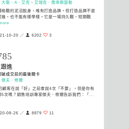
：
大衛．A．艾克
、
艾瑞克．喬幸斯瑟勒
價格戰的泥沼脫身，唯有打造品牌。但打造品牌不是
可幾，也不能有樣學樣。它是一場持久戰，短期戰
more
21-10-20 ／
6202
3
785
效跟進
突破成交前的最後關卡
：
傑夫．修爾
％的顧客在說「好」之前會說4次「不要」，但是你有
第5次嗎？銷售培訓專家傑夫．修爾告訴我們：「...
20-08-26 ／
8879
11