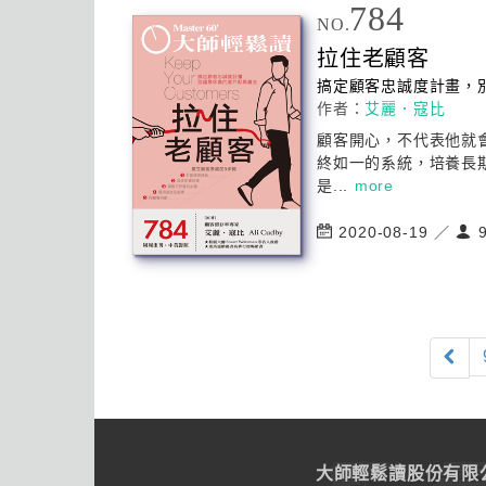
784
NO.
拉住老顧客
搞定顧客忠誠度計畫，
作者：
艾麗．寇比
顧客開心，不代表他就
終如一的系統，培養長
是...
more
2020-08-19 ／
9
大師輕鬆讀股份有限