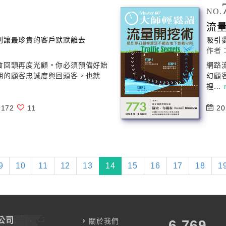
NO.
流
別讓最珍貴的客戶默默離去
吸引
作者
會回頭再度光顧。你必須預備好始
網路
期的顧客忠誠度與回頭客。也就
幻顧
裡...
172
11
20
(current)
9
10
11
12
13
14
15
16
17
18
1
公司
關於我們
7,787