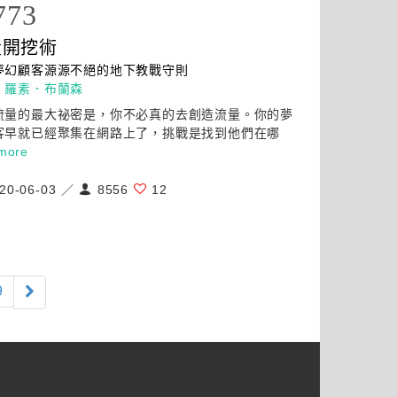
773
量開挖術
夢幻顧客源源不絕的地下教戰守則
：
羅素．布蘭森
流量的最大祕密是，你不必真的去創造流量。你的夢
客早就已經聚集在網路上了，挑戰是找到他們在哪
more
20-06-03 ／
8556
12
9