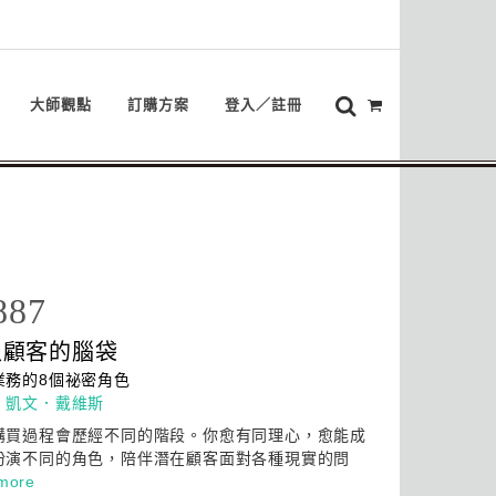
大師觀點
訂購方案
登入／註冊
887
入顧客的腦袋
業務的8個祕密角色
：
凱文．戴維斯
購買過程會歷經不同的階段。你愈有同理心，愈能成
扮演不同的角色，陪伴潛在顧客面對各種現實的問
more