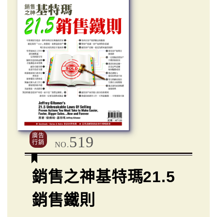
廣告
519
行銷
NO.
銷售之神基特瑪21.5
銷售鐵則