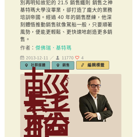
別再明知故犯的 21.5 銷售鐵則 銷售之神
基特瑪大學沒畢業，卻打造了龐大的業務
培訓帝國。經過 40 年的銷售歷練，他深
刻體悟推動銷售就像駕船一般，只要順著
風勢，便能更輕鬆、更快速地創造更多銷
售。
作者：
傑佛瑞．基特瑪
2013-12-11 ／
11770
4
編輯標籤
社群媒體
銷售
輕
鬆