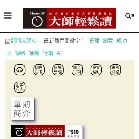
問問大師AI
最新熱門關鍵字：
管理
創意
成功
心
策略
領導
行銷
AI
創意
經營
廣告
投資
趨勢
思考
管理
行銷
理財
網路
企業
名人
單期
簡介