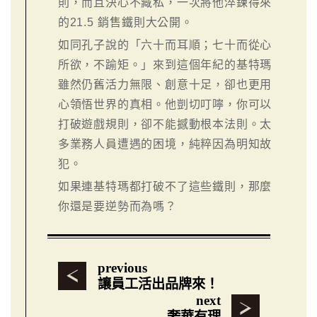
則，而且決心不藏私，一次將他淬鍊得來
的21.5 銷售鐵則大公開。
如同孔子說的「六十而耳順；七十而從心
所欲，不踰矩。」來到這個年紀的基特瑪
雖然仍舊活力無限、創意十足，卻也更用
心領悟世界的真相。他剴切叮嚀，你可以
打破遊戲規則，卻不能撼動根本法則。太
多業務人員遭遇的困境，純粹因為明知故
犯。
如果連基特瑪都打破不了這些鐵則，那麼
你還是要逆勢而為嗎？
previous
讓員工活出品牌來！
next
奢華有理