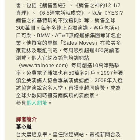
書，包括《銷售聖經》、《銷售之神的12 1/2
真理》、《6.5通電話就成交》，以及《YES!?
銷售之神基特瑪的不敗鐵則》等，銷售全球
300萬冊。每年多達上百場演講。客戶包括可
口可樂、BMW、AT&T無線通訊集團等知名企
業。他撰寫的專欄「Sales Moves」在歐美多
家雜誌及報紙刊載，每周吸引超過400萬讀者
瀏覽。個人官網及銷售培訓網站
（www.trainone.com）每周創造10萬筆點擊
率。免費電子雜誌也有50萬名訂戶。1997年獲
頒全美演講人協會專業演說認證，2008年入選
該協會演說家名人堂，再獲卓越同儕獎，成為
全球少數同時擁有兩獎項的演說家。
參見
個人網址
。
譯者簡介
葉心嵐
台大農經系畢。曾任財經網站、電視新聞台及