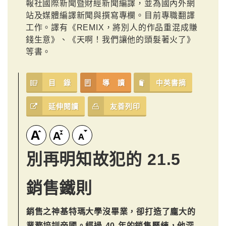
報社國際新聞暨財經新聞編譯，並為國內外網
站及媒體編譯新聞與撰寫專欄。目前專職翻譯
工作。譯有《REMIX，將別人的作品重混成賺
錢生意》、《天啊！我們讓他的頭髮著火了》
等書。
目 錄
導 讀
中英書摘
延伸閱讀
友善列印
別再明知故犯的 21.5
銷售鐵則
銷售之神基特瑪大學沒畢業，卻打造了龐大的
業務培訓帝國。經過 40 年的銷售歷練，他深