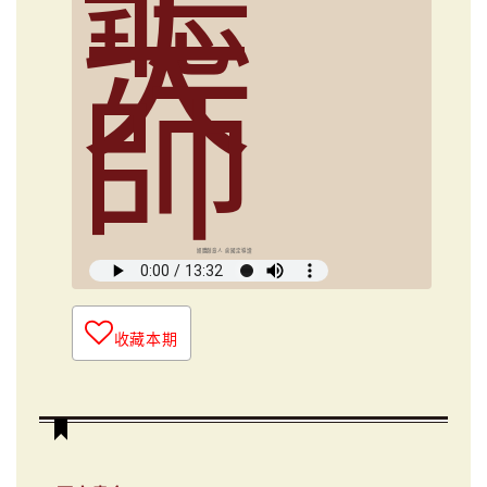
聽
大
師
媒體創意人 俞國定導讀
收藏本期