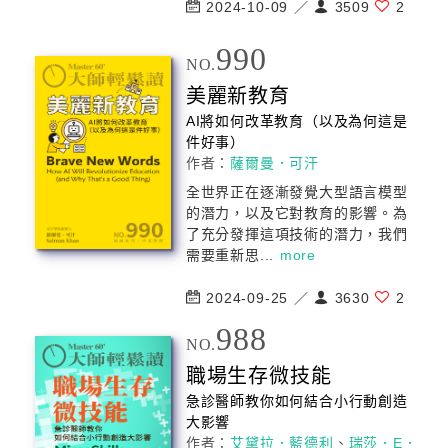
2024-10-09 ／
3509
2
990
NO.
美麗新教育
AI將如何改革教育（以及為何這是
件好事）
作者：
薩爾曼．可汗
全世界正在逐漸發覺大型語言模型
的潛力，以及它對教育的影響。為
了充分發揮這項技術的潛力，我們
需要重新思...
more
2024-09-25 ／
3630
2
988
NO.
職場生存微技能
急診醫師教你如何結合小行動創造
大影響
作者：
艾黛拉．藍德利
、
瑞莎．E．