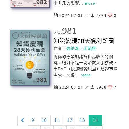
出非凡的影響...
more
2024-07-31 ／
4464
3
981
NO.
知識變現28天獲利藍圖
作者：
強納森．米勒根
將你的專業知識轉化為收入的關
鍵，絕對不是一開始就大張旗鼓。
用RVP（快速驗證原型）驗證市場
需求，然後...
more
2024-07-24 ／
3968
7
(current)
9
10
11
12
13
14