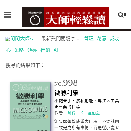
問問大師AI
最新熱門關鍵字：
管理
創意
成功
心
策略
領導
行銷
AI
搜尋
的結果如下：
998
NO.
微勝利學
小處著手、累積動能、專注人生真
正重要的目標
作者：
戴倫．K．羅伯茲
如果你想達成重大目標，不要試圖
一次完成所有事情，而是從小處著