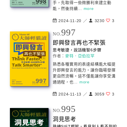
手，先取得一些微勝利來建立動
能，然後持續...
more
2024-11-20 ／
3230
3
997
NO.
即興發言再也不緊張
思考敏捷，說話機智6步驟
作者：
麥特．亞伯拉罕
熟悉各種實用的表達結構能大幅提
升即興發言的能力，讓你臨場發揮
更自然流暢。這不僅能讓你享受溝
通過程，也...
more
2024-11-13 ／
3059
3
995
NO.
洞見思考
熟練SIFT框架，看見別人看不到的