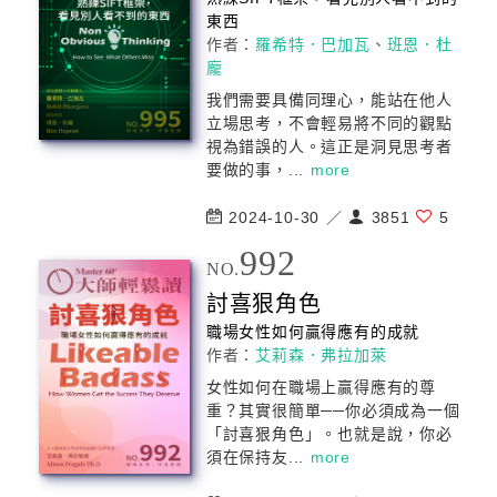
東西
作者：
羅希特．巴加瓦
、
班恩．杜
龐
我們需要具備同理心，能站在他人
立場思考，不會輕易將不同的觀點
視為錯誤的人。這正是洞見思考者
要做的事，...
more
2024-10-30 ／
3851
5
992
NO.
討喜狠角色
職場女性如何贏得應有的成就
作者：
艾莉森．弗拉加萊
女性如何在職場上贏得應有的尊
重？其實很簡單──你必須成為一個
「討喜狠角色」。也就是說，你必
須在保持友...
more