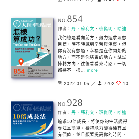
854
NO.
作者：
丹．蘇利文
、
班傑明．哈迪
我們總是看向前方，努力追求理想
目標，時不時感到辛苦與沮喪。但
你有沒有想過，幸福是在你開始的
地方，而不是你結束的地方。試試
掉轉方向，往後看看來時路，一切
都將不一樣...
more
2022-01-05 ／
7202
10
928
NO.
作者：
丹．蘇利文
、
班傑明．哈迪
追求10倍成長，將使你的生活變得
專注且簡單，獨特能力變得稀有且
有價值，並且顯著提高你的時間、