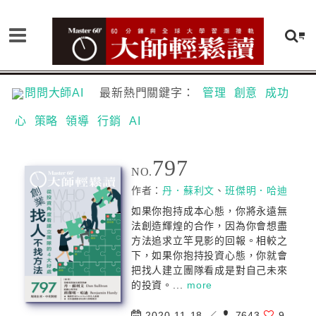
問問大師AI
最新熱門關鍵字：
管理
創意
成功
心
策略
領導
行銷
AI
797
NO.
作者：
丹．蘇利文
、
班傑明．哈迪
如果你抱持成本心態，你將永遠無
法創造輝煌的合作，因為你會想盡
方法追求立竿見影的回報。相較之
下，如果你抱持投資心態，你就會
把找人建立團隊看成是對自己未來
的投資。...
more
2020-11-18 ／
7643
9