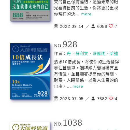
來的自己保持連結，透過未來的眼
光看待目前的生活，你將更加重視
你現在的決...
more
2022-09-14 ／
6058
7
928
NO.
作者：
丹．蘇利文
、
班傑明．哈迪
追求10倍成長，將使你的生活變得
專注且簡單，獨特能力變得稀有且
有價值，並且顯著提高你的時間、
財富、人際關係，以及人生目的的
自由。...
more
2023-07-05 ／
7682
4
1038
NO.