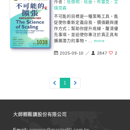
作者：
班傑明．哈迪
、
布雷克．艾
瑞克森
不可能的目標是一種策略工具，能
促使你重新定義自我、價值觀與運
作方式；幫助你提升底線、釐清優
先事項，並迫使你專注於真正具有
擴展潛力的事物。...
more
2025-09-10 ／
2847
2
(current)
1
大師輕鬆讀股份有限公司
Email:
service@master60.com.tw