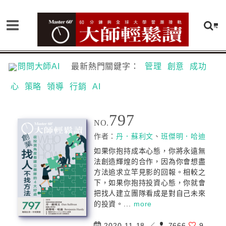
問問大師AI
最新熱門關鍵字：
管理
創意
成功
心
策略
領導
行銷
AI
797
NO.
作者：
丹．蘇利文
、
班傑明．哈迪
如果你抱持成本心態，你將永遠無
法創造輝煌的合作，因為你會想盡
方法追求立竿見影的回報。相較之
下，如果你抱持投資心態，你就會
把找人建立團隊看成是對自己未來
的投資。...
more
2020-11-18 ／
7666
9