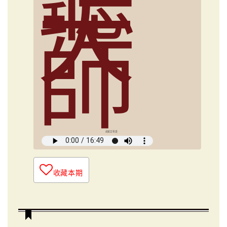
大
師
俞國定導讀
收藏本期