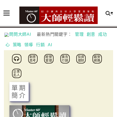
問問大師AI
最新熱門關鍵字：
管理
創意
成功
心
策略
領導
行銷
AI
創意
經營
廣告
投資
趨勢
思考
管理
行銷
理財
網路
企業
名人
單期
簡介