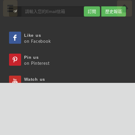
訂閱
歷史報區
Like us
on Facebook
Pin us
on Pinterest
Watch us
on Youtube
Listen us
on Podcast
Follow us
on Slideshare