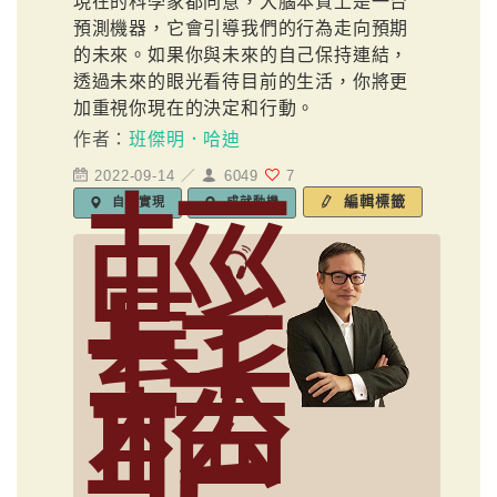
現在的科學家都同意，大腦本質上是一台
預測機器，它會引導我們的行為走向預期
的未來。如果你與未來的自己保持連結，
透過未來的眼光看待目前的生活，你將更
加重視你現在的決定和行動。
作者：
班傑明．哈迪
2022-09-14 ／
6049
7
輕
編輯標籤
自我實現
成就動機
鬆
聽