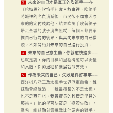
未來的自己才是真正的吹笛手
──在
3
《哈梅恩的吹笛手》寓言故事裡，吹笛手
將城裡的老鼠消滅後，市民卻不願意照原
來的約定付錢給他，結果吹笛手吹著笛子
帶走全城的孩子消失無蹤。每個人都要承
擔自己行為的後果，與其向未來的自己借
錢，不如開始對未來的自己進行投資。
未來的自己愈生動，你就愈快進步
──
4
也就是說，你的目標和里程碑愈可以衡量
和具體，你的過程和進展就愈有效。
作為未來的自己，失敗是件好事事
──
5
西洋棋八冠王及太極拳世界冠軍喬希．維
茲勤曾經說過：「我最擅長的不是太極，
也不是西洋棋，我最擅長的其實是學習的
藝術。」他的學習訣竅是「投資失敗」。
喬希．維茲勤刻意挑戰比他厲害的對手，