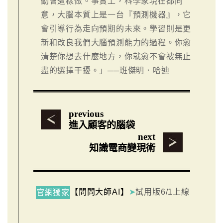
動會這樣做。事實上，科學家現在都同
意，大腦本質上是一台『預測機器』，它
會引導行為走向預期的未來。學習則是更
新和改良我們大腦預測能力的過程。你愈
清楚你想去什麼地方，你就愈不會被無止
盡的選擇干擾。」──班傑明．哈迪
previous
進入顧客的腦袋
next
知識電商變現術
【問問大師AI】
➤
試用版6/1上線
官網獨家