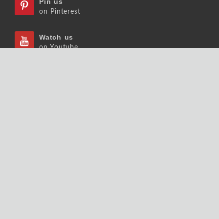
Pin us
on Pinterest
Watch us
on Youtube
Listen us
on Podcast
Follow us
on Slideshare
Copyrights © 2026 大師輕鬆讀股份有限公司 版權
所有.