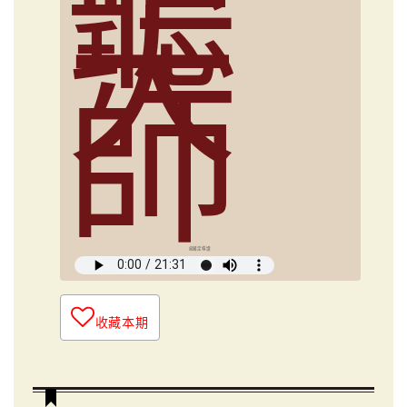
聽
大
師
俞國定導讀
收藏本期