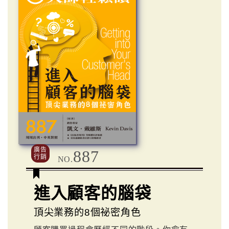
廣告
887
行銷
NO.
進入顧客的腦袋
頂尖業務的8個祕密角色