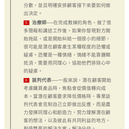
分數，並且明確安排顧客接下來要如何做
出決定。
治療師
──在完成教練的角色，做了很
5
多簡報和講述工作後，如果你發現對方開
始拖延，或是開始糾結一個很小的細節，
很可能是潛在顧客產生某種程度的恐懼或
疑慮。恐懼是一種情緒，情緒不能靠邏輯
抵消，需要用同理心，協助他們排除心中
的疑慮。
談判代表
──一般來說，潛在顧客開始
6
考慮購買產品時，焦點會從價值轉向成
本。當潛在顧客要求降低價格時，專業談
判代表會克制自己立即做出反應，而是盡
力發揮同理心和創造力，努力理解潛在顧
客的想法，以及彼此有共同利益的地方，
創造雙贏的解決方案，解決分歧。