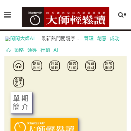
問問大師AI
最新熱門關鍵字：
管理
創意
成功
心
策略
領導
行銷
AI
創意
經營
廣告
投資
趨勢
思考
管理
行銷
理財
網路
企業
名人
單期
簡介