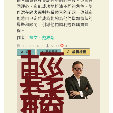
顧客購買過程會歷經不同的階段。你愈有
同理心，愈能成功地扮演不同的角色，陪
伴潛在顧客面對各種現實的問題，你就愈
能將自己定位成為能夠為他們增加價值的
導遊和顧問，引導他們順利通過購買過
程。
作者：
凱文．戴維斯
2022-09-07 ／
5100
3
輕
編輯標籤
銷售
顧客關係
鬆