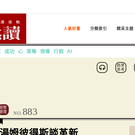
人氣好書
分類索引
精采主題
意
成功
心
策略
領導
行銷
AI
創意
思考
經營
883
管理
NO.
湯姆彼得斯談革新