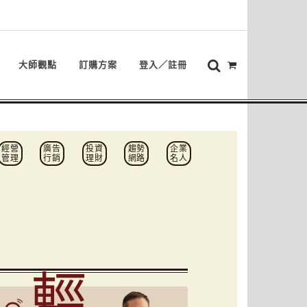
大師觀點
訂購方案
登入／註冊
經營
廣告
投資
趨勢
企業
管理
行銷
理財
網路
名人
輕