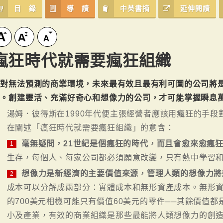
目 錄
導 讀
中英書摘
延伸閱讀
瘋狂時代就需要瘋狂組織
面對無法預測的商業環境，未來最有效且最有利可圖的公司將
司。創建靈活、充滿好奇心和想像力的公司，才可能掌握瞬息
湯姆．彼得斯在1990年代便主張經營者應該用瘋狂的手
在闡述「瘋狂時代就需要瘋狂組織」的意含：
毫無疑問，21世紀是個瘋狂的時代，而且會愈來愈瘋
1
生存，每個人、每家公司都必須願意改變，只有熱中學習
想像力是新經濟的主要價值來源，管理人類的想像力將
2
成本可以分解成兩部分：實體成本和無形資產成本。無形
的700美元相機可能只有價值60美元的零件──其餘價值
小及產業，有效的商業組織是那些最能將人類想像力的創