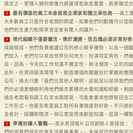
換言之，管理人類的想像力將變得愈來愈重要，商業模式
最有價值的員工本身就是企業家和獨立承包商
──員工
3
大多數員工只是符合老闆的期望。如果他們的動機可以從
他們的生產力和效率肯定會有驚人的躍升。
現代組織不僅要靈活、樂於溝通，而且還必須非常好奇
4
成員組成，他們負責維護公司的核心競爭優勢，以及一個
們加入，他們可以來自世界任何地方，扮演特定角色，然
目。因為，今天的工作充滿不確定性、無法預測，公司的
此外，在資訊經濟環境下，創造價值的關鍵在於掌握和應
公司，過去只要「我們比其他人聰明，這就足以保持我們
們也必須更積極利用他們過去累積的大量知識和經驗，創
過去老闆看到員工在茶水間閒晃，可能會要求他趕緊回去
工作形式。你甚至希望員工對所有事情感到好奇，不只將
及會計、採購和物流。辦公室是用來創造知識，這是一種
準備好讓人驚豔
──湯米男孩唱片公司創辦人曾經說：
5
們知道我們是在從事生活風格事業。」未來成功的案例不