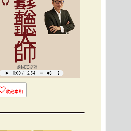
鬆
聽
大
師
俞國定導讀
收藏本期