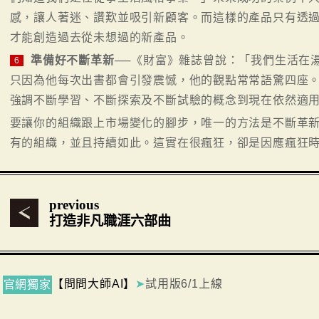
感，讓人著迷、讚歎並吸引新顧客。而這樣的產品只有透
才能創造過去從未想過的新產品。
準備好不斷革新
──《財富》雜誌曾說：「我們生活在
6
只因為他每次出書都會引發震憾，他的觀點常常語驚四座
強調不斷學習、不斷探索及不斷試驗的概念到現在依然適
要讓你的組織跟上市場變化的腳步，唯一的方法是不斷革
有的組織，並且持續如此。這實在很瘋狂，卻是因應瘋狂
previous
打造非凡職涯六部曲
【問問大師AI】
➤
試用版6/1上線
官網獨家