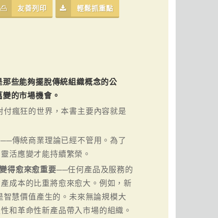
友善列印
輕鬆抓重點
是那些能夠擺脫傳統組織概念的公
萬變的市場機會。
段對付瘋狂的世界，本書主要內容就是
狂
──傳統商業理論已經不管用。為了
和靈活應變才能持續繁榮。
變得愈來愈重要
──任何產品及服務的
資產成本的比重將愈來愈大。例如，新
都是智慧價值產生的。未來無論規模大
造性和革命性新產品帶入市場的組織。