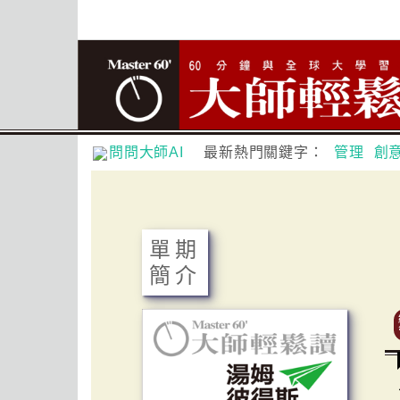
問問大師AI
最新熱門關鍵字：
管理
創
單期
簡介