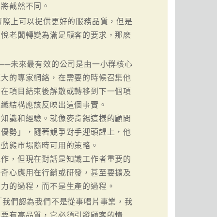
也將截然不同。
實際上可以提供更好的服務品質，但是
取悅老闆轉變為滿足顧客的要求，那麽
──未來最有效的公司是由一小群核心
龐大的專家網絡，在需要的時候召集他
後在項目結束後解散或轉移到下一個項
組織結構應該反映出這個事實。
用知識和經驗。就像麥肯錫這樣的顧問
的優勢」，隨著競爭對手迎頭趕上，他
造動態市場隨時可用的策略。
工作，但現在對話是知識工作者重要的
好奇心應用在行銷或研發，甚至要擴及
智力的過程，而不是生產的過程。
「我們認為我們不是從事唱片事業，我
只要有高品質，它必須引發顧客的情