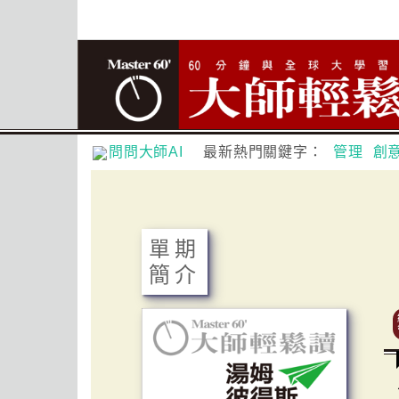
問問大師AI
最新熱門關鍵字：
管理
創
單期
簡介