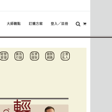
大師觀點
訂購方案
登入／註冊
經營
廣告
投資
趨勢
企業
管理
行銷
理財
網路
名人
輕