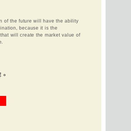
 of the future will have the ability
ation, because it is the
that will create the market value of
e.
容。