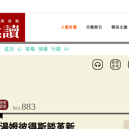
人氣好書
分類索引
精采主題
意
成功
心
策略
領導
行銷
AI
創意
思考
經營
883
管理
NO.
湯姆彼得斯談革新