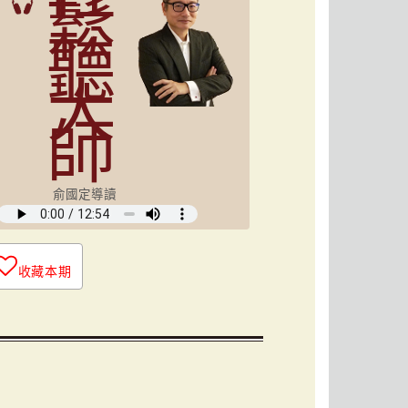
鬆
聽
大
師
俞國定導讀
收藏本期