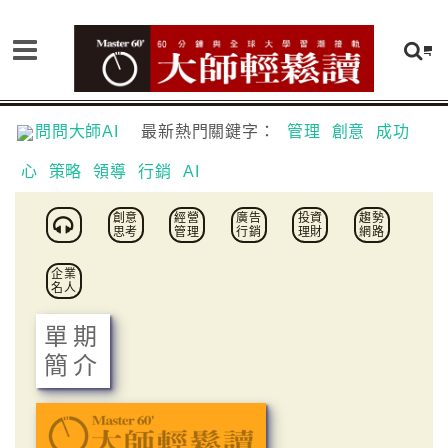
問問大師AI
最新熱門關鍵字：
管理
創意
成功
心
策略
領導
行銷
AI
創意
經營
廣告
投資
趨勢
思考
管理
行銷
理財
網路
企業
名人
單期
簡介