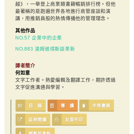
越》，一舉登上商業類書籍暢銷排行榜。但他
最著稱的是跑遍世界各地進行商管座談和演
講，用推銷員般的熱情傳播他的管理理念。
其他作品
NO.57 企業中的企業
NO.883 湯姆彼得斯談革新
譯者簡介
何如意
文字工作者。熱愛編輯及翻譯工作，期許透過
文字促進溝通與學習。
目 錄
導 讀
中英書摘
延伸閱讀
友善列印
輕鬆抓重點