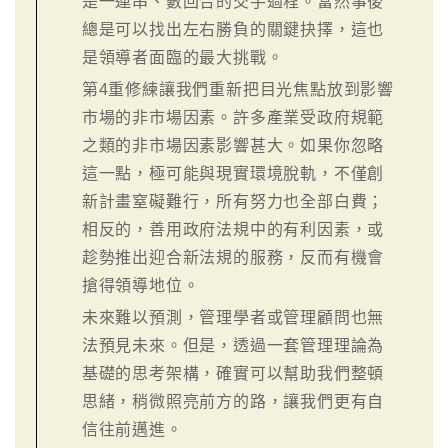
是一連串、數回合的交手過程。當然事後
總是可以找出左右勝負的關鍵抉擇，這也
是領導者面臨的最大挑戰。
第4重修練讓我們重新把目光焦點放到影響
市場的非市場因素。許多產業受政府規範
之類的非市場因素影響甚大。如果你忽略
這一點，極可能與現實環境脫軌，不僅創
新計畫窒礙難行，所有努力也全部白費；
相反的，善用政府法規中的有利因素，或
趁勢推出迎合新法規的服務，反而有機會
搶得領導地位。
未來難以預測，管理學者或管理顧問也無
法預見未來。但是，透過一套管理理論為
基礎的思考架構，確實可以幫助我們整頓
思緒，稍微照亮前方的路，讓我們更有自
信往前邁進。