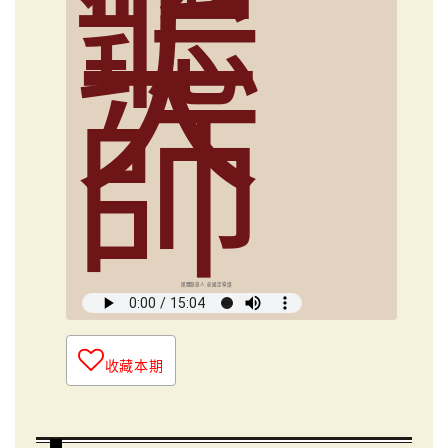
聽
大
師
媒體創意人 俞國定導讀
收藏本期