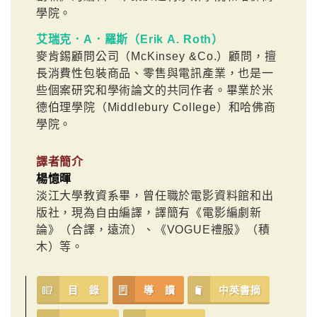
學院。
艾瑞克．A．羅斯（Erik A. Roth）
麥肯錫顧問公司（McKinsey &Co.）顧問，擅
長消費性包裝商品、零售與電訊產業，也是一
些個案研究和學術論文的共同作者。畢業於米
德伯理學院（Middlebury College）和哈佛商
學院。
譯者簡介
楊憶暉
淡江大學教資系畢，曾任職於電影資料館和出
版社，現為自由編譯，譯簡有《電影編劇新
論》（合譯，遠流）、《VOGUE禮服》（積
木）等。
目 錄
導 讀
中英書摘