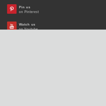
Pin us
on Pinterest
Watch us
on Youtube
Listen us
on Podcast
Follow us
on Slideshare
Copyrights © 2026 大師輕鬆讀股份有限公司 版權
所有.