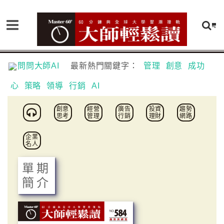
問問大師AI
最新熱門關鍵字：
管理
創意
成功
心
策略
領導
行銷
AI
創意
經營
廣告
投資
趨勢
思考
管理
行銷
理財
網路
企業
名人
單期
簡介