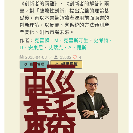
《創新者的兩難》、《創新者的解答》兩
書，對「破壞性創新」提出完整的理論基
礎後，再以本書帶領讀者運用前面兩書的
創新理論，以反覆、有系統的方法預測產
業變化、洞悉市場未來。
作者：
克雷頓．M．克里斯汀生
、
史考特．
D．安東尼
、
艾瑞克．A．羅斯
2015-04-08 ／
13502
4
輕
編輯標籤
經營管理
鬆