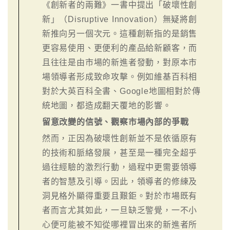
《創新者的兩難》一書中提出「破壞性創
新」（Disruptive Innovation）無疑將創
新推向另一個次元。這種創新指的是銷售
更容易使用、更便利的產品給新顧客，而
且往往是由市場的新進者發動，對原本市
場領導者形成致命攻擊。例如維基百科相
對於大英百科全書、Google地圖相對於傳
統地圖，都造成翻天覆地的影響。
留意改變的信號、觀察市場內部的爭戰
然而，正因為破壞性創新並不是依循原有
的技術和脈絡發展，甚至是一種完全超乎
過往經驗的激烈行動，過程中更需要領導
者的智慧及引導。因此，領導者的修練及
洞見格外顯得重要且艱鉅。對於市場既有
者而言尤其如此，一旦缺乏警覺，一不小
心便可能被不知從哪裡冒出來的新進者所