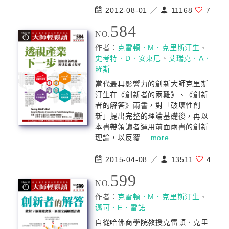
2012-08-01 ／
11168
7
584
NO.
作者：
克雷頓．M．克里斯汀生
、
史考特．D．安東尼
、
艾瑞克．A．
羅斯
當代最具影響力的創新大師克里斯
汀生在《創新者的兩難》、《創新
者的解答》兩書，對「破壞性創
新」提出完整的理論基礎後，再以
本書帶領讀者運用前面兩書的創新
理論，以反覆...
more
2015-04-08 ／
13511
4
599
NO.
作者：
克雷頓．M．克里斯汀生
、
邁可．E．雷諾
自從哈佛商學院教授克雷頓．克里