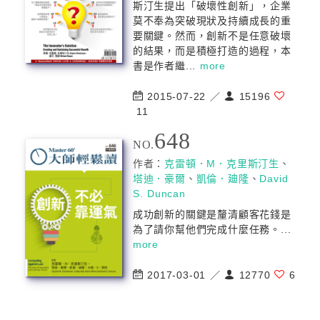
斯汀生提出「破壞性創新」，企業
莫不奉為突破現狀及持續成長的重
要關鍵。然而，創新不是任意破壞
的結果，而是積極打造的過程，本
書是作者繼...
more
2015-07-22 ／
15196
11
648
NO.
作者：
克雷頓．M．克里斯汀生
、
塔迪．豪爾
、
凱倫．廸隆
、
David
S. Duncan
成功創新的關鍵是釐清顧客花錢是
為了請你幫他們完成什麼任務。...
more
2017-03-01 ／
12770
6