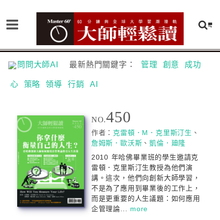
問問大師AI
最新熱門關鍵字：
管理
創意
成功
心
策略
領導
行銷
AI
450
NO.
作者：
克雷頓．M．克里斯汀生
、
詹姆斯．歐沃斯
、
凱倫．廸隆
2010 年哈佛畢業班的學生邀請克
雷頓．克里斯汀生教授為他們演
講。這次，他們向創新大師學習，
不是為了應用到畢業後的工作上，
而是更重要的人生議題：如何應用
企管理論...
more