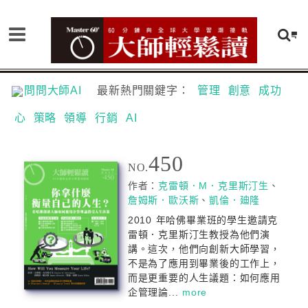
問問大師AI
最新熱門關鍵字：
管理
創意
成功
心
策略
領導
行銷
AI
450
NO.
作者：
克雷頓．M．克里斯汀生
、
詹姆斯．歐沃斯
、
凱倫．廸隆
2010 年哈佛畢業班的學生邀請克
雷頓．克里斯汀生教授為他們演
講。這次，他們向創新大師學習，
不是為了應用到畢業後的工作上，
而是更重要的人生議題：如何應用
企管理論...
more