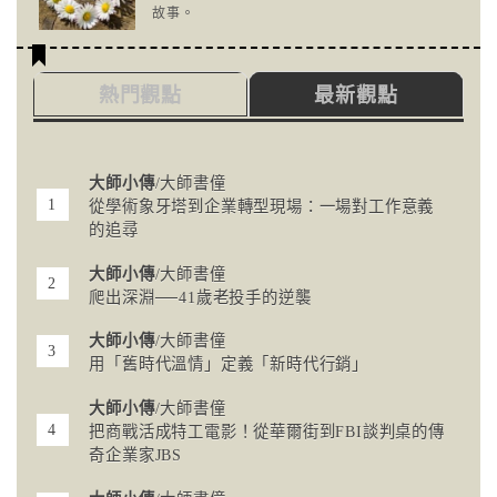
故事。
熱門觀點
最新觀點
大師小傳
/大師書僮
從學術象牙塔到企業轉型現場：一場對工作意義
的追尋
大師小傳
/大師書僮
爬出深淵──41歲老投手的逆襲
大師小傳
/大師書僮
用「舊時代溫情」定義「新時代行銷」
大師小傳
/大師書僮
把商戰活成特工電影！從華爾街到FBI談判桌的傳
奇企業家JBS