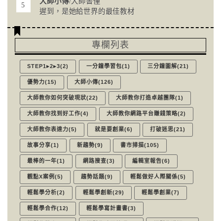
大師小傳
/大師書僮
遲到，是她給世界的最佳教材
專欄列表
STEP1▸2▸3(2)
一分鐘學習包(1)
三分鐘圖解(21)
優勢力(15)
大師小傳(126)
大師教你如何突破現狀(22)
大師教你打造卓越團隊(1)
大師教你找到好工作(4)
大師教你網路平台賺錢策略(2)
大師教你表達力(5)
就是要創業(6)
打破迷思(21)
故事分享(1)
新趨勢(9)
書市掃描(105)
最棒的一年(1)
網路搜查(3)
編輯室報告(6)
觀點X案例(5)
趨勢話題(9)
輕鬆做好人際關係(5)
輕鬆學分析(2)
輕鬆學創新(29)
輕鬆學創業(7)
輕鬆學合作(12)
輕鬆學寫計畫書(3)