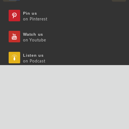
Pin us
on Pinterest
Watch us
on Youtube
Listen us
on Podcast
Follow us
on Slideshare
Copyrights © 2026 大師輕鬆讀股份有限公司 版權
所有.