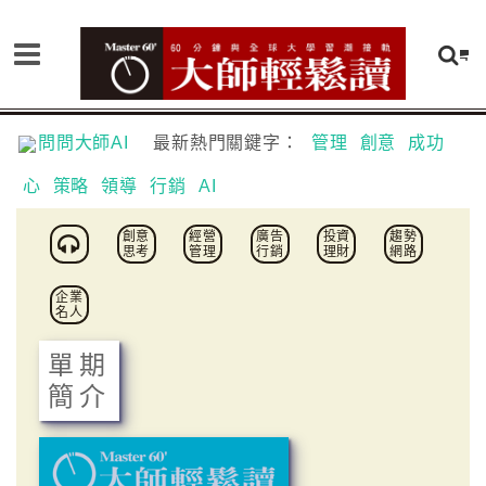
問問大師AI
最新熱門關鍵字：
管理
創意
成功
心
策略
領導
行銷
AI
創意
經營
廣告
投資
趨勢
思考
管理
行銷
理財
網路
企業
名人
單期
簡介