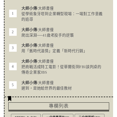
大師小傳
/大師書僮
從學術象牙塔到企業轉型現場：一場對工作意義
的追尋
大師小傳
/大師書僮
爬出深淵──41歲老投手的逆襲
大師小傳
/大師書僮
用「舊時代溫情」定義「新時代行銷」
大師小傳
/大師書僮
把商戰活成特工電影！從華爾街到FBI談判桌的
傳奇企業家JBS
大師小傳
/大師書僮
遲到，是她給世界的最佳教材
專欄列表