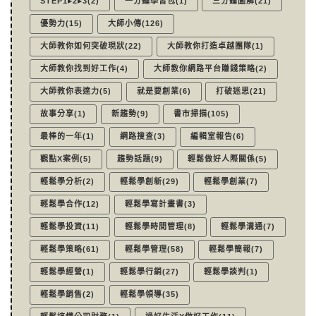
STEP1▸2▸3(2)
一分鐘學習包(1)
三分鐘圖解(21)
優勢力(15)
大師小傳(126)
大師教你如何突破現狀(22)
大師教你打造卓越團隊(1)
大師教你找到好工作(4)
大師教你網路平台賺錢策略(2)
大師教你表達力(5)
就是要創業(6)
打破迷思(21)
故事分享(1)
新趨勢(9)
書市掃描(105)
最棒的一年(1)
網路搜查(3)
編輯室報告(6)
觀點X案例(5)
趨勢話題(9)
輕鬆做好人際關係(5)
輕鬆學分析(2)
輕鬆學創新(29)
輕鬆學創業(7)
輕鬆學合作(12)
輕鬆學寫計畫書(3)
輕鬆學投資(11)
輕鬆學時間管理(8)
輕鬆學溝通(7)
輕鬆學策略(61)
輕鬆學管理(58)
輕鬆學簡報(7)
輕鬆學經營(1)
輕鬆學行銷(27)
輕鬆學談判(1)
輕鬆學銷售(2)
輕鬆學領導(35)